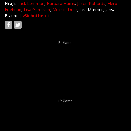
Hrají:
Jack Lemmon
,
Barbara Harris
,
Jason Robards
,
Herb
Edelman
,
Lisa Gerritsen
,
Moosie Drier
, Lea Marmer, Janya
Braunt
|
všichni herci