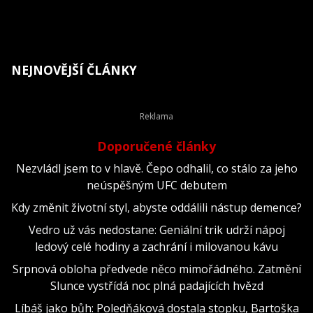
NEJNOVĚJŠÍ ČLÁNKY
Doporučené články
Nezvládl jsem to v hlavě. Čepo odhalil, co stálo za jeho
neúspěšným UFC debutem
Kdy změnit životní styl, abyste oddálili nástup demence?
Vedro už vás nedostane: Geniální trik udrží nápoj
ledový celé hodiny a zachrání i milovanou kávu
Srpnová obloha předvede něco mimořádného. Zatmění
Slunce vystřídá noc plná padajících hvězd
Líbáš jako bůh: Poledňáková dostala stopku, Bartoška