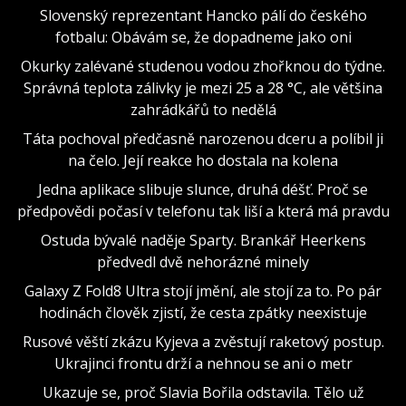
Slovenský reprezentant Hancko pálí do českého
fotbalu: Obávám se, že dopadneme jako oni
Okurky zalévané studenou vodou zhořknou do týdne.
Správná teplota zálivky je mezi 25 a 28 °C, ale většina
zahrádkářů to nedělá
Táta pochoval předčasně narozenou dceru a políbil ji
na čelo. Její reakce ho dostala na kolena
Jedna aplikace slibuje slunce, druhá déšť. Proč se
předpovědi počasí v telefonu tak liší a která má pravdu
Ostuda bývalé naděje Sparty. Brankář Heerkens
předvedl dvě nehorázné minely
Galaxy Z Fold8 Ultra stojí jmění, ale stojí za to. Po pár
hodinách člověk zjistí, že cesta zpátky neexistuje
Rusové věští zkázu Kyjeva a zvěstují raketový postup.
Ukrajinci frontu drží a nehnou se ani o metr
Ukazuje se, proč Slavia Bořila odstavila. Tělo už