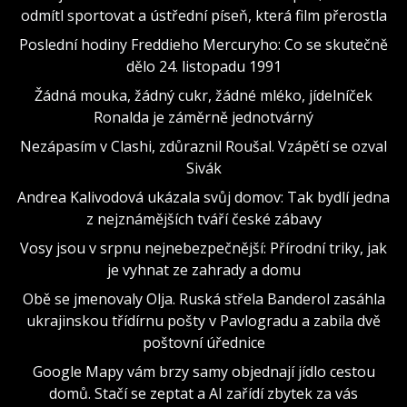
odmítl sportovat a ústřední píseň, která film přerostla
Poslední hodiny Freddieho Mercuryho: Co se skutečně
dělo 24. listopadu 1991
Žádná mouka, žádný cukr, žádné mléko, jídelníček
Ronalda je záměrně jednotvárný
Nezápasím v Clashi, zdůraznil Roušal. Vzápětí se ozval
Sivák
Andrea Kalivodová ukázala svůj domov: Tak bydlí jedna
z nejznámějších tváří české zábavy
Vosy jsou v srpnu nejnebezpečnější: Přírodní triky, jak
je vyhnat ze zahrady a domu
Obě se jmenovaly Olja. Ruská střela Banderol zasáhla
ukrajinskou třídírnu pošty v Pavlogradu a zabila dvě
poštovní úřednice
Google Mapy vám brzy samy objednají jídlo cestou
domů. Stačí se zeptat a AI zařídí zbytek za vás