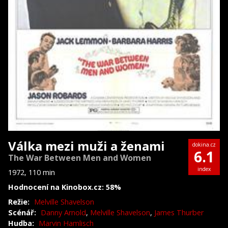
Válka mezi muži a ženami
dokina.cz
6.1
The War Between Men and Women
index
1972, 110 min
Hodnocení na Kinobox.cz: 58%
Režie:
Melville Shavelson
Scénář:
Danny Arnold
,
Melville Shavelson
,
James Thurber
Hudba:
Marvin Hamlisch