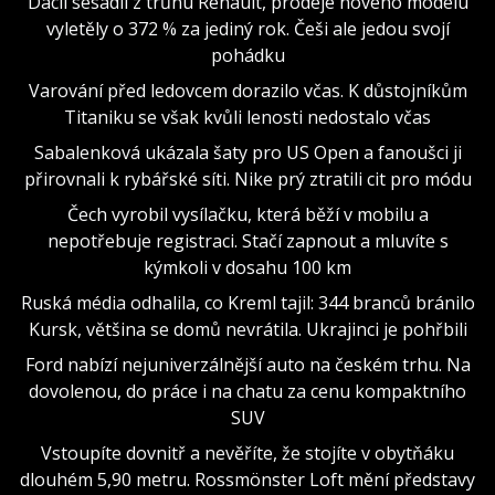
Dacii sesadil z trůnu Renault, prodeje nového modelu
vyletěly o 372 % za jediný rok. Češi ale jedou svojí
pohádku
Varování před ledovcem dorazilo včas. K důstojníkům
Titaniku se však kvůli lenosti nedostalo včas
Sabalenková ukázala šaty pro US Open a fanoušci ji
přirovnali k rybářské síti. Nike prý ztratili cit pro módu
Čech vyrobil vysílačku, která běží v mobilu a
nepotřebuje registraci. Stačí zapnout a mluvíte s
kýmkoli v dosahu 100 km
Ruská média odhalila, co Kreml tajil: 344 branců bránilo
Kursk, většina se domů nevrátila. Ukrajinci je pohřbili
Ford nabízí nejuniverzálnější auto na českém trhu. Na
dovolenou, do práce i na chatu za cenu kompaktního
SUV
Vstoupíte dovnitř a nevěříte, že stojíte v obytňáku
dlouhém 5,90 metru. Rossmönster Loft mění představy