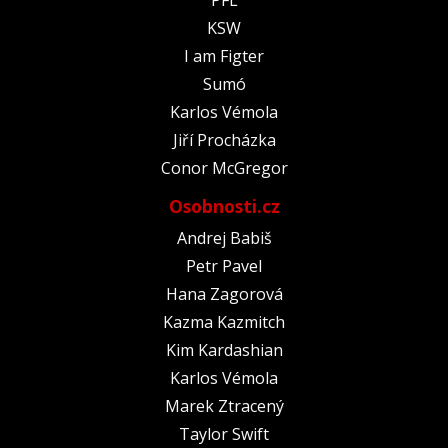
KSW
I am Figter
Sumó
Karlos Vémola
Jiří Procházka
Conor McGregor
Osobnosti.cz
Andrej Babiš
Petr Pavel
Hana Zagorová
Kazma Kazmitch
Kim Kardashian
Karlos Vémola
Marek Ztracený
Taylor Swift