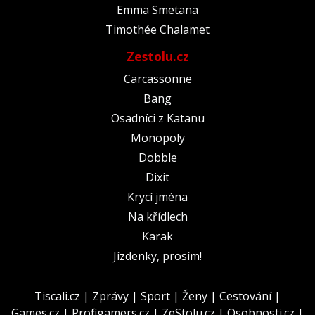
Emma Smetana
Timothée Chalamet
Zestolu.cz
Carcassonne
Bang
Osadníci z Katanu
Monopoly
Dobble
Dixit
Krycí jména
Na křídlech
Karak
Jízdenky, prosím!
Tiscali.cz
|
Zprávy
|
Sport
|
Ženy
|
Cestování
|
Games.cz
|
Profigamers.cz
|
ZeStolu.cz
|
Osobnosti.cz
|