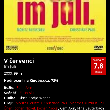
V červenci
dokina.cz
7.8
Im Juli
index
2000, 99 min
Hodnocení na Kinobox.cz: 73%
Režie:
Fatih Akin
Scénář:
Fatih Akin
Hudba:
Ulrich Kodjo Wendt
Hrají:
Moritz Bleibtreu
,
Christiane Paul
,
Mehmet Kurtulus
,
Idil
Üner
,
Jochen Nickel
,
Jochen Nickel
, Cem Akin, Nina Lauterbach