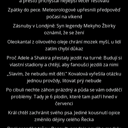
a přesto přichystal nejlepší večer festivalu
Zpátky do pece. Meteorologové upřesnili předpověď
počasí na víkend
Zásnuby v Londýně: Syn legendy Mekyho Žbirky
oznámil, že se žení
Oleokantal z olivového oleje chrání mozek myší, u lidí
zatím chybí důkaz
Proč Adele a Shakira přestaly jezdit na turné: Budují si
vlastní stadiony a chtějí, aby fanoušci jezdili za nimi
„Slavím, že nebudu mít děti." Kovalová vyřešila otázku
jednou provždy, litovat prý nebude
Po cibuli nechte záhon prázdný a půda se vám odvděčí
problémy. Tady je 6 plodin, které tam patří hned v
červenci
Král chtěl zachránit svého psa. Jediné kousnutí opice
změnilo dějiny celého Řecka