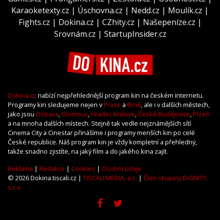
Karaoketexty.cz
|
Úschovna.cz
|
Nedd.cz
|
Moulík.cz
|
Fights.cz
|
Dokina.cz
|
CZhity.cz
|
Našepeníze.cz
|
Srovnám.cz
|
StartupInsider.cz
Dokina.cz
nabízí nejpřehlednější program kin na českém internetu.
Programy kin sledujeme nejen v
Praze
a
Brně
, ale i v dalších městech,
jako jsou
Ostrava
,
Olomouc
,
Hradec Králové
,
České Budějovice
,
Plzeň
a na mnoha dalších místech. Stejně tak vedle nejznámějších sítí
Cinema City a Cinestar přinášíme i programy menších kin po celé
České republice. Náš program kin je vždy kompletní a přehledný,
takže snadno zjistíte, na jaký film a do jakého kina zajít.
Reklama
|
Redakce
|
Cookies
|
Osobní údaje
© 2026 Dokina.tiscali.cz |
TISCALI MEDIA, a.s.
|
Člen skupiny DIGNITY,
s.r.o.