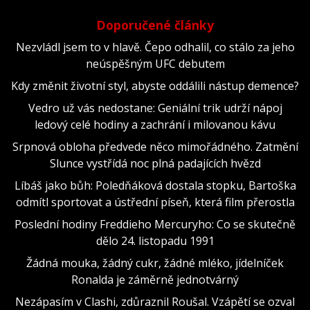
Doporučené články
Nezvládl jsem to v hlavě. Čepo odhalil, co stálo za jeho
neúspěšným UFC debutem
Kdy změnit životní styl, abyste oddálili nástup demence?
Vedro už vás nedostane: Geniální trik udrží nápoj
ledový celé hodiny a zachrání i milovanou kávu
Srpnová obloha předvede něco mimořádného. Zatmění
Slunce vystřídá noc plná padajících hvězd
Líbáš jako bůh: Poledňáková dostala stopku, Bartoška
odmítl sportovat a ústřední píseň, která film přerostla
Poslední hodiny Freddieho Mercuryho: Co se skutečně
dělo 24. listopadu 1991
Žádná mouka, žádný cukr, žádné mléko, jídelníček
Ronalda je záměrně jednotvárný
Nezápasím v Clashi, zdůraznil Roušal. Vzápětí se ozval