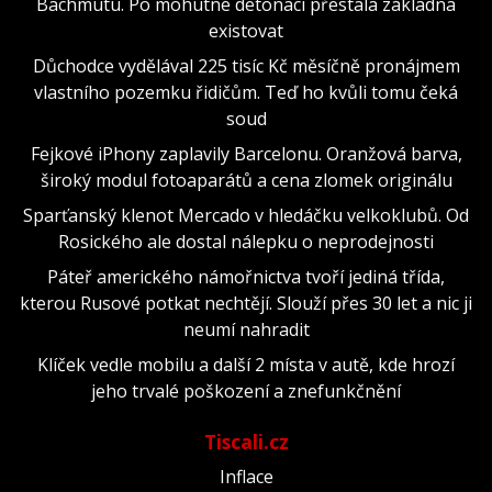
Bachmutu. Po mohutné detonaci přestala základna
existovat
Důchodce vydělával 225 tisíc Kč měsíčně pronájmem
vlastního pozemku řidičům. Teď ho kvůli tomu čeká
soud
Fejkové iPhony zaplavily Barcelonu. Oranžová barva,
široký modul fotoaparátů a cena zlomek originálu
Sparťanský klenot Mercado v hledáčku velkoklubů. Od
Rosického ale dostal nálepku o neprodejnosti
Páteř amerického námořnictva tvoří jediná třída,
kterou Rusové potkat nechtějí. Slouží přes 30 let a nic ji
neumí nahradit
Klíček vedle mobilu a další 2 místa v autě, kde hrozí
jeho trvalé poškození a znefunkčnění
Tiscali.cz
Inflace