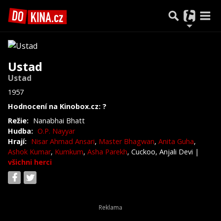
Ustad
Ustad
1957
Hodnocení na Kinobox.cz: ?
Režie:
Nanabhai Bhatt
Hudba:
O.P. Nayyar
Hrají:
Nisar Ahmad Ansari
,
Master Bhagwan
,
Anita Guha
,
Ashok Kumar
,
Kumkum
,
Asha Parekh
, Cuckoo, Anjali Devi
|
všichni herci