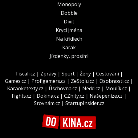
Monopoly
Dobble
Dixit
Krycí jména
Na křídlech
Karak
Jízdenky, prosím!
Tiscali.cz
|
Zprávy
|
Sport
|
Ženy
|
Cestování
|
Games.cz
|
Profigamers.cz
|
ZeStolu.cz
|
Osobnosti.cz
|
Karaoketexty.cz
|
Úschovna.cz
|
Nedd.cz
|
Moulík.cz
|
Fights.cz
|
Dokina.cz
|
CZhity.cz
|
Našepeníze.cz
|
Srovnám.cz
|
StartupInsider.cz