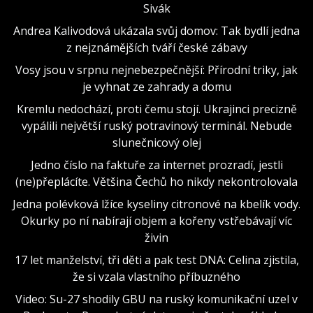
Sivák
Andrea Kalivodová ukázala svůj domov: Tak bydlí jedna
z nejznámějších tváří české zábavy
Vosy jsou v srpnu nejnebezpečnější: Přírodní triky, jak
je vyhnat ze zahrady a domu
Kremlu nedochází, proti čemu stojí. Ukrajinci precizně
vypálili největší ruský potravinový terminál. Nebude
slunečnicový olej
Jedno číslo na faktuře za internet prozradí, jestli
(ne)přeplácíte. Většina Čechů ho nikdy nekontrolovala
Jedna polévková lžíce kyseliny citronové na kbelík vody.
Okurky po ní nabírají objem a kořeny vstřebávají víc
živin
17 let manželství, tři děti a pak test DNA: Celina zjistila,
že si vzala vlastního příbuzného
Video: Su-27 shodily GBU na ruský komunikační uzel v