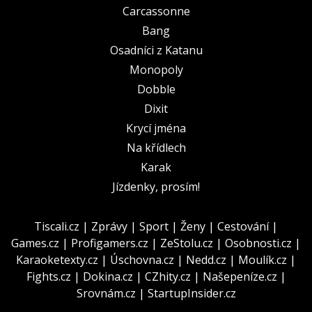
Carcassonne
Bang
Osadníci z Katanu
Monopoly
Dobble
Dixit
Krycí jména
Na křídlech
Karak
Jízdenky, prosím!
Tiscali.cz
|
Zprávy
|
Sport
|
Ženy
|
Cestování
|
Games.cz
|
Profigamers.cz
|
ZeStolu.cz
|
Osobnosti.cz
|
Karaoketexty.cz
|
Úschovna.cz
|
Nedd.cz
|
Moulík.cz
|
Fights.cz
|
Dokina.cz
|
CZhity.cz
|
Našepeníze.cz
|
Srovnám.cz
|
StartupInsider.cz