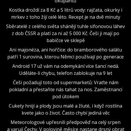
okupantů
Kostka droždí za 8 Kč a 5 litrů vody: rajčata, okurky i
mrkev z toho žijí celé léto. Recept je na dvě minuty
Sběratelé z celého světa shánějí tuhle sifonovou láhev
z dob ČSSR a platí za ni až 5 000 Kč. Češi ji mají po
babičce ve sklepě
Ani majonéza, ani hořčice: do bramborového salátu
patří 1 surovina, kterou Němci používají po generace
Android 17 už vám na odemykání více šancí nedá.
Uděláte-li chybu, telefon zablokuje na 9 let
Češi požadují toto od supermarketů: Vraťte nám
pokladní a přestaňte nás tahat za nos. Zaměstnanci
pod útokem
Cukety hnijí a plody jsou malé a žluté, i když rostlina
kvete jako o život. Často chybí jediná věc
Meteorologové upřesnili předpověď na celý srpen
a varují Čechy. V polovině měsíce nastane drsný obrat