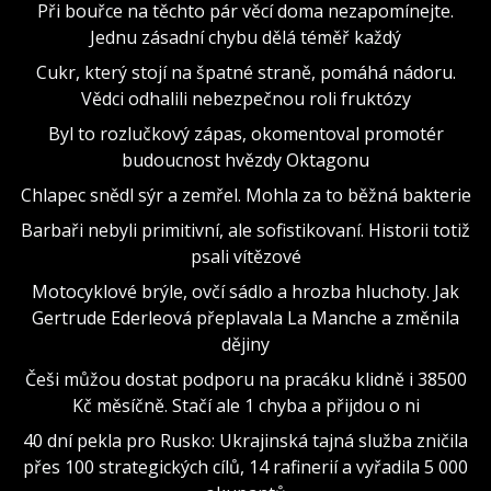
Při bouřce na těchto pár věcí doma nezapomínejte.
Jednu zásadní chybu dělá téměř každý
Cukr, který stojí na špatné straně, pomáhá nádoru.
Vědci odhalili nebezpečnou roli fruktózy
Byl to rozlučkový zápas, okomentoval promotér
budoucnost hvězdy Oktagonu
Chlapec snědl sýr a zemřel. Mohla za to běžná bakterie
Barbaři nebyli primitivní, ale sofistikovaní. Historii totiž
psali vítězové
Motocyklové brýle, ovčí sádlo a hrozba hluchoty. Jak
Gertrude Ederleová přeplavala La Manche a změnila
dějiny
Češi můžou dostat podporu na pracáku klidně i 38500
Kč měsíčně. Stačí ale 1 chyba a přijdou o ni
40 dní pekla pro Rusko: Ukrajinská tajná služba zničila
přes 100 strategických cílů, 14 rafinerií a vyřadila 5 000