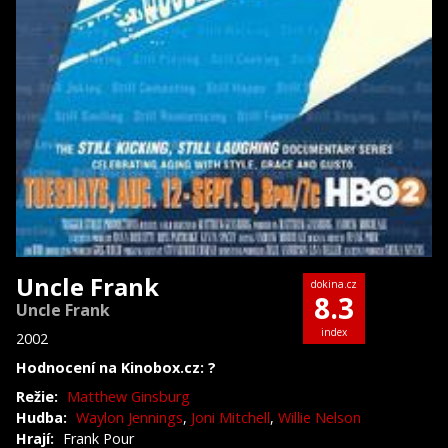
Uncle Frank
dokina.cz
8.3
Uncle Frank
index
2002
Hodnocení na Kinobox.cz: ?
Režie:
Matthew Ginsburg
Hudba:
Waylon Jennings
,
Joni Mitchell
,
Willie Nelson
Hrají:
Frank Pour