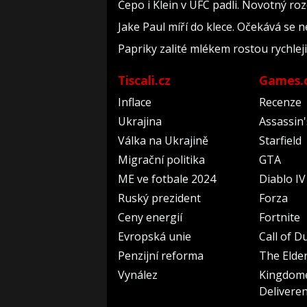
Čepo i Klein v UFC padli. Novotný roz
Jake Paul míří do klece. Očekává se 
Papriky zalité mlékem rostou rychlej
Tiscali.cz
Games.
Inflace
Recenze
Ukrajina
Assassin
Válka na Ukrajině
Starfield
Migrační politika
GTA
ME ve fotbale 2024
Diablo IV
Ruský prezident
Forza
Ceny energií
Fortnite
Evropská unie
Call of D
Penzijní reforma
The Elder
Vynález
Kingdom
Delivere