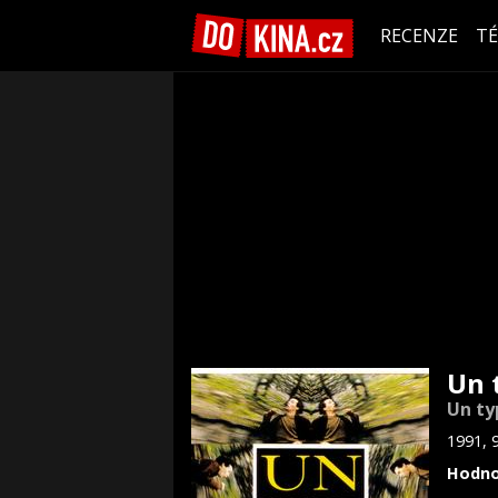
RECENZE
T
Un 
Un ty
1991, 
Hodno