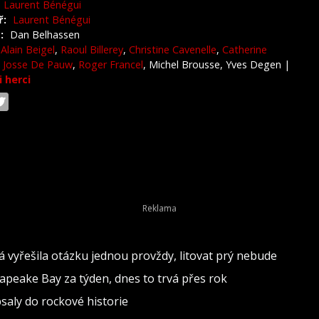
Laurent Bénégui
ř:
Laurent Bénégui
:
Dan Belhassen
Alain Beigel
,
Raoul Billerey
,
Christine Cavenelle
,
Catherine
,
Josse De Pauw
,
Roger Francel
, Michel Brousse, Yves Degen
|
i herci
vá vyřešila otázku jednou provždy, litovat prý nebude
sapeake Bay za týden, dnes to trvá přes rok
psaly do rockové historie