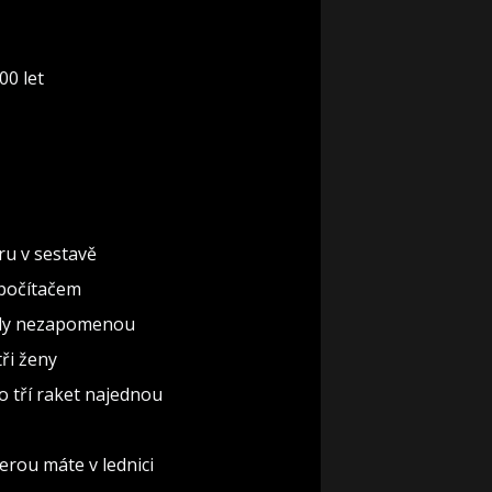
00 let
ru v sestavě
 počítačem
nikdy nezapomenou
ři ženy
o tří raket najednou
erou máte v lednici