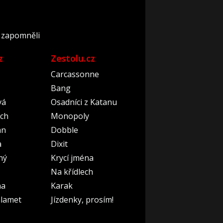
o zapomněli
z
Zestolu.cz
Carcassonne
Bang
vá
Osadníci z Katanu
ch
Monopoly
an
Dobble
a
Dixit
ný
Krycí jména
Na křídlech
na
Karak
lamet
Jízdenky, prosím!