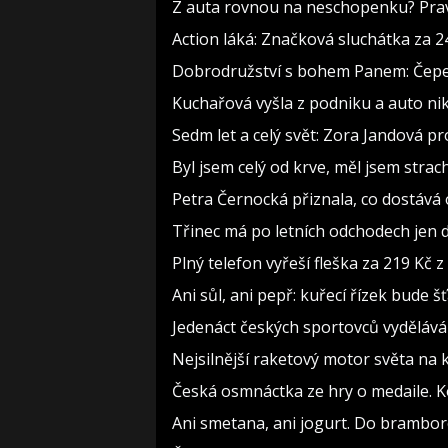
Z auta rovnou na neschopenku? Pravi
Action láká: Značková sluchátka za 244
Dobrodružství s bohem Panem: Čepelka
Kuchařová vyšla z podniku a auto nik
Sedm let a celý svět: Zora Jandová p
Byl jsem celý od krve, měl jsem strac
Petra Černocká přiznala, co dostává 
Třinec má po letních odchodech jen d
Plný telefon vyřeší fleška za 219 Kč
Ani sůl, ani pepř: kuřecí řízek bude
Jedenáct českých sportovců vydělává 
Nejsilnější raketový motor světa na 
Česká osmnáctka ze hry o medaile. 
Ani smetana, ani jogurt. Do brambor