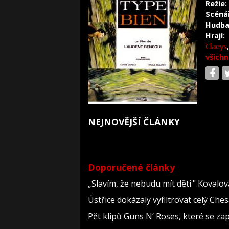
Režie:
Scéná
Hudba
Hrají:
Claeys
všichn
NEJNOVĚJŠÍ ČLÁNKY
Doporučené články
„Slavím, že nebudu mít děti." Kovalo
Ústřice dokázaly vyfiltrovat celý Che
Pět klipů Guns N‘ Roses, které se za