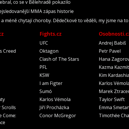
ebral, co se v Bělehradě pokazilo
nejsledovanější MMA zápas historie
i a méně chytají choroby. Dědečkové to věděli, my jsme na t
cz
Fights.cz
Osobnosti.c
UFC
Andrej Babiš
's Creed
Oktagon
Petr Pavel
Clash of The Stars
Hana Zagoro
PFL
Kazma Kazmit
KSW
Kim Kardashi
I am Figter
Karlos Vémol
Sumó
Marek Ztrace
uty
Karlos Vémola
Taylor Swift
 Scrolls
Jiří Procházka
Emma Smeta
e Come:
Conor McGregor
Timothée Cha
nce