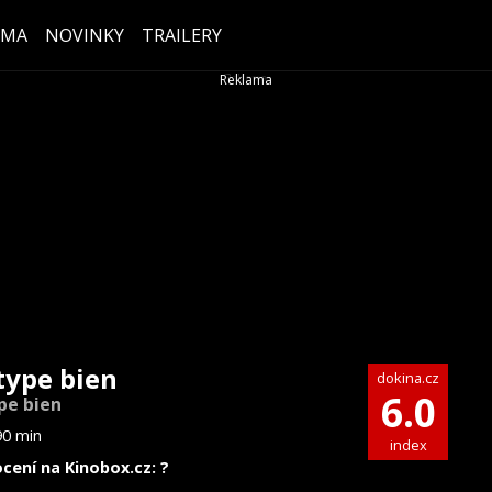
ÉMA
NOVINKY
TRAILERY
type bien
dokina.cz
6.0
pe bien
90 min
index
cení na Kinobox.cz: ?