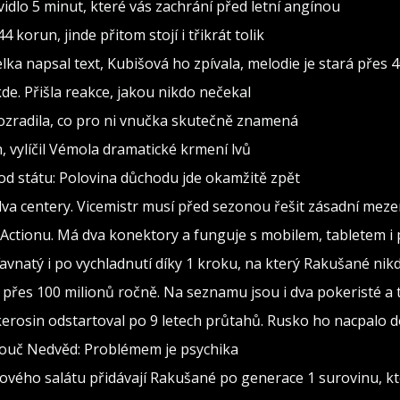
dlo 5 minut, které vás zachrání před letní angínou
 korun, jinde přitom stojí i třikrát tolik
 napsal text, Kubišová ho zpívala, melodie je stará přes 4
de. Přišla reakce, jakou nikdo nečekal
rozradila, co pro ni vnučka skutečně znamená
h, vylíčil Vémola dramatické krmení lvů
od státu: Polovina důchodu jde okamžitě zpět
va centery. Vicemistr musí před sezonou řešit zásadní meze
 z Actionu. Má dva konektory a funguje s mobilem, tabletem i
 šťavnatý i po vychladnutí díky 1 kroku, na který Rakušané 
přes 100 milionů ročně. Na seznamu jsou i dva pokeristé a t
kerosin odstartoval po 9 letech průtahů. Rusko ho nacpalo d
Kouč Nedvěd: Problémem je psychika
ového salátu přidávají Rakušané po generace 1 surovinu, kt