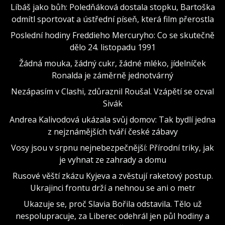
Líbáš jako bůh: Poledňáková dostala stopku, Bartoška
odmítl sportovat a ústřední píseň, která film přerostla
Poslední hodiny Freddieho Mercuryho: Co se skutečně
dělo 24. listopadu 1991
Žádná mouka, žádný cukr, žádné mléko, jídelníček
Ronalda je záměrně jednotvárný
Nezápasím v Clashi, zdůraznil Roušal. Vzápětí se ozval
Sivák
Andrea Kalivodová ukázala svůj domov: Tak bydlí jedna
z nejznámějších tváří české zábavy
Vosy jsou v srpnu nejnebezpečnější: Přírodní triky, jak
je vyhnat ze zahrady a domu
Rusové věští zkázu Kyjeva a zvěstují raketový postup.
Ukrajinci frontu drží a nehnou se ani o metr
Ukazuje se, proč Slavia Bořila odstavila. Tělo už
nespolupracuje, za Liberec odehrál jen půl hodiny a