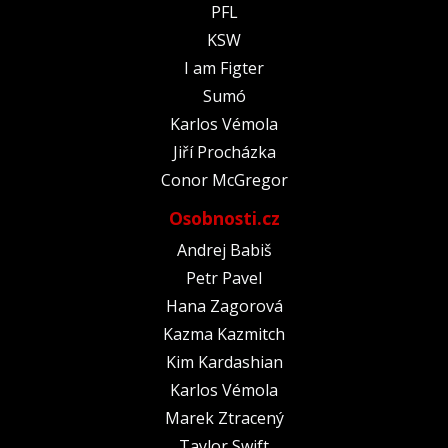
PFL
KSW
I am Figter
Sumó
Karlos Vémola
Jiří Procházka
Conor McGregor
Osobnosti.cz
Andrej Babiš
Petr Pavel
Hana Zagorová
Kazma Kazmitch
Kim Kardashian
Karlos Vémola
Marek Ztracený
Taylor Swift