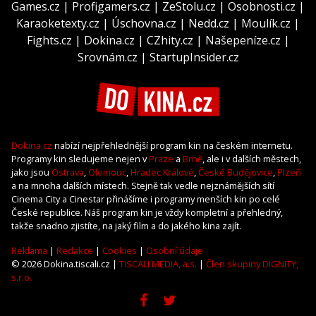
Games.cz
|
Profigamers.cz
|
ZeStolu.cz
|
Osobnosti.cz
|
Karaoketexty.cz
|
Úschovna.cz
|
Nedd.cz
|
Moulík.cz
|
Fights.cz
|
Dokina.cz
|
CZhity.cz
|
Našepeníze.cz
|
Srovnám.cz
|
StartupInsider.cz
Dokina.cz
nabízí nejpřehlednější program kin na českém internetu.
Programy kin sledujeme nejen v
Praze
a
Brně
, ale i v dalších městech,
jako jsou
Ostrava
,
Olomouc
,
Hradec Králové
,
České Budějovice
,
Plzeň
a na mnoha dalších místech. Stejně tak vedle nejznámějších sítí
Cinema City a Cinestar přinášíme i programy menších kin po celé
České republice. Náš program kin je vždy kompletní a přehledný,
takže snadno zjistíte, na jaký film a do jakého kina zajít.
Reklama
|
Redakce
|
Cookies
|
Osobní údaje
© 2026 Dokina.tiscali.cz |
TISCALI MEDIA, a.s.
|
Člen skupiny DIGNITY,
s.r.o.