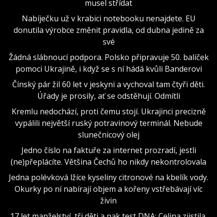
musel střídat
Nabíječku už v krabici notebooku nenajdete. EU
donutila výrobce změnit pravidla, od dubna jedině za
své
Žádná slábnoucí podpora. Polsko připravuje 50. balíček
pomoci Ukrajině, i když se s ní hádá kvůli Banderovi
Čínský pár žil 60 let v jeskyni a vychoval tam čtyři děti.
Úřady je prosily, ať se odstěhují. Odmítli
Kremlu nedochází, proti čemu stojí. Ukrajinci precizně
vypálili největší ruský potravinový terminál. Nebude
slunečnicový olej
Jedno číslo na faktuře za internet prozradí, jestli
(ne)přeplácíte. Většina Čechů ho nikdy nekontrolovala
Jedna polévková lžíce kyseliny citronové na kbelík vody.
Okurky po ní nabírají objem a kořeny vstřebávají víc
živin
17 let manželství, tři děti a pak test DNA: Celina zjistila,