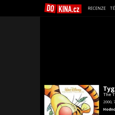
RECENZE
T
Tyg
The T
2000, 
Hodno