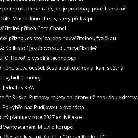
ělý pomocník na zahradě, jen je potřeba ji použít správně
lls: Vlastní kino i luxus, který překvapí
věřitelný příběh Coco Chanel
cký přiznal, co stojí za jeho neuvěřitelnou fyzičkou
: Kolik stojí Jakubovo studium na Floridě?
 UFO. Hovoří o vyspělé technologii
ediného slova odešel. Sestra pak otci řekla, kam spěchá
ho vybídl k souboji
 Jednal i s KSW
 zničit Rusko. Putinovy rakety ani drony už nebudou existova
 Po výhře nad Pudilovou je dvanáctá
ný plánuje v roce 2027 až dvě akce
d Verhoevenem. Mluví o korupci
 Plessise je volný. Soldić může zamířit do UFC