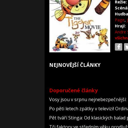
Režie:
Scéná
Hudba
Page
,
Hrají:
Andre 
všichn
NEJNOVĚJŠÍ ČLÁNKY
Doporučené články
Vosy jsou v srpnu nejnebezpečnější: 
Po pěti letech zpátky v televizi! Ord
Pět tváří Stinga: Od klasických bala
Tři faktory ve středním věku prodlužu