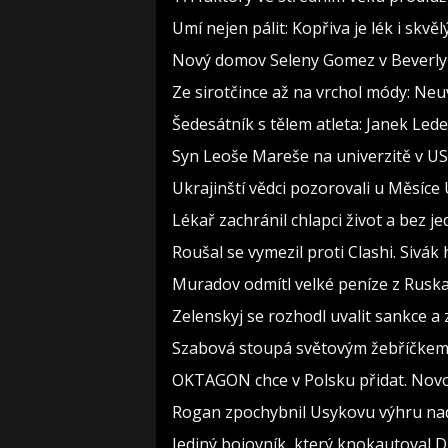
Umí nejen pálit: Kopřiva je lék i skv
Nový domov Seleny Gomez v Beverly Hi
Ze sirotčince až na vrchol módy: Neu
Šedesátník s tělem atleta: Janek Lede
Syn Leoše Mareše na univerzitě v USA
Ukrajinští vědci pozorovali u Měsíce
Lékař zachránil chlapci život a bez j
Roušal se vymezil proti Clashi. Sivák 
Muradov odmítl velké peníze z Ruska.
Zelenskyj se rozhodl uvalit sankce a
Szabová stoupá světovým žebříčkem.
OKTAGON chce v Polsku přidat. Novot
Rogan zpochybnil Usykovu výhru na
Jediný bojovník, který knokautoval Du