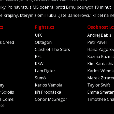
níky. Po návratu z MS odehrál proti Brnu pouhých 19 minut
é krajany, kterým zlomil ruku. „Jste Banderovci,“ křičel na n
cz
Fights.cz
Osobnosti.c
UFC
Andrej Babiš
's Creed
Oktagon
Petr Pavel
Clash of The Stars
Hana Zagoro
PFL
Kazma Kazmit
KSW
Kim Kardashi
I am Figter
Karlos Vémol
Sumó
Marek Ztrace
uty
Karlos Vémola
Taylor Swift
 Scrolls
Jiří Procházka
Emma Smeta
e Come:
Conor McGregor
Timothée Cha
nce