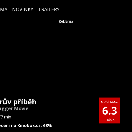
ÉMA
NOVINKY
TRAILERY
rův příběh
dokina.cz
6.3
igger Movie
77 min
index
cení na Kinobox.cz: 63%