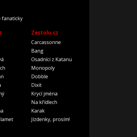
ě fanaticky
z
Zestolu.cz
Carcassonne
Bang
vá
Osadníci z Katanu
ch
Monopoly
an
Dobble
a
Dixit
ný
Krycí jména
Na křídlech
na
Karak
lamet
Jízdenky, prosím!