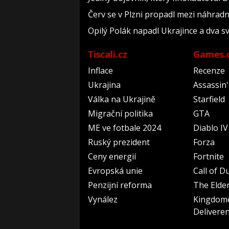
Červ se v Plzni propadl mezi náhrad
Opilý Polák napadl Ukrajince a dva sv
Tiscali.cz
Games.
Inflace
Recenze
Ukrajina
Assassin
Válka na Ukrajině
Starfield
Migrační politika
GTA
ME ve fotbale 2024
Diablo IV
Ruský prezident
Forza
Ceny energií
Fortnite
Evropská unie
Call of D
Penzijní reforma
The Elder
Vynález
Kingdom
Delivere