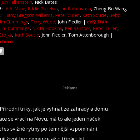
Jun Falkenstein
, Nick Bates
ř:
A.A. Milne
,
Eddie Guzelian
,
Jun Falkenstein
, Zheng Bo Wang
:
Harry Gregson-Williams
,
Peter Cullen
,
Kath Soucie
,
Bobbi
Jim Cummings
,
Terry Wood
, John Fiedler
|
celý štáb
Jim Cummings
,
Nikita Hopkins
,
Ken Sansom
,
Peter Cullen
,
Stojka
,
Kath Soucie
, John Fiedler, Tom Attenborough
|
i herci
Přírodní triky, jak je vyhnat ze zahrady a domu
inace se vrací na Novu, má to ale jeden háček
d přes svižné rytmy po temnější vzpomínání
jí život bez demence až o třináct let