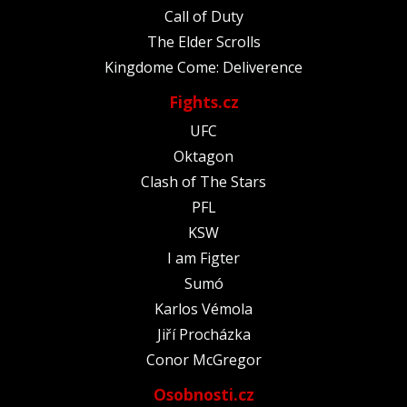
Call of Duty
The Elder Scrolls
Kingdome Come: Deliverence
Fights.cz
UFC
Oktagon
Clash of The Stars
PFL
KSW
I am Figter
Sumó
Karlos Vémola
Jiří Procházka
Conor McGregor
Osobnosti.cz