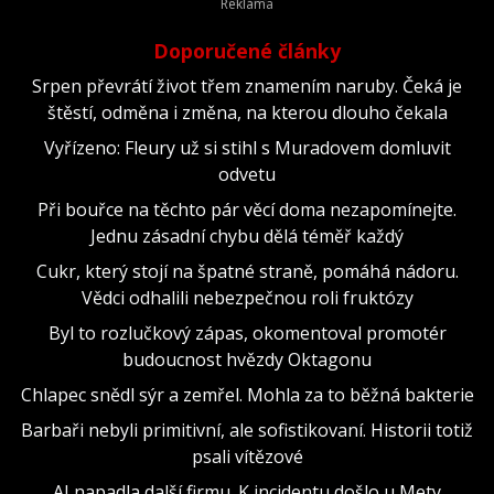
Doporučené články
Srpen převrátí život třem znamením naruby. Čeká je
štěstí, odměna i změna, na kterou dlouho čekala
Vyřízeno: Fleury už si stihl s Muradovem domluvit
odvetu
Při bouřce na těchto pár věcí doma nezapomínejte.
Jednu zásadní chybu dělá téměř každý
Cukr, který stojí na špatné straně, pomáhá nádoru.
Vědci odhalili nebezpečnou roli fruktózy
Byl to rozlučkový zápas, okomentoval promotér
budoucnost hvězdy Oktagonu
Chlapec snědl sýr a zemřel. Mohla za to běžná bakterie
Barbaři nebyli primitivní, ale sofistikovaní. Historii totiž
psali vítězové
AI napadla další firmu. K incidentu došlo u Mety