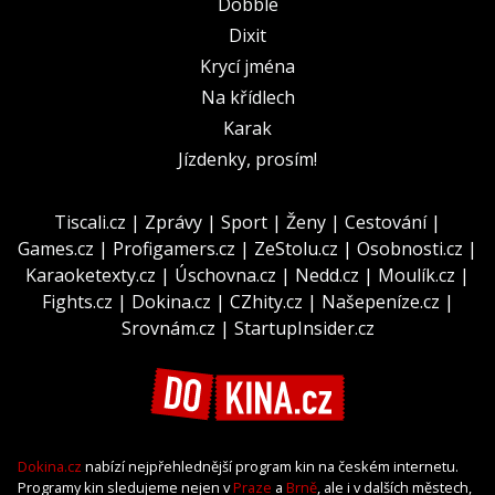
Dobble
Dixit
Krycí jména
Na křídlech
Karak
Jízdenky, prosím!
Tiscali.cz
|
Zprávy
|
Sport
|
Ženy
|
Cestování
|
Games.cz
|
Profigamers.cz
|
ZeStolu.cz
|
Osobnosti.cz
|
Karaoketexty.cz
|
Úschovna.cz
|
Nedd.cz
|
Moulík.cz
|
Fights.cz
|
Dokina.cz
|
CZhity.cz
|
Našepeníze.cz
|
Srovnám.cz
|
StartupInsider.cz
Dokina.cz
nabízí nejpřehlednější program kin na českém internetu.
Programy kin sledujeme nejen v
Praze
a
Brně
, ale i v dalších městech,