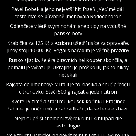
Pavel Bobek a jeho největší hit: Píseň „Veď mě dál,
cesto má“ se původně jmenovala Rododendron
Odlehčete v létě svým nohám aneb tipy na vzdušné
pánské boty
Krabička za 125 Kč z Actionu ušetří tisíce za opraváře,
jindy stojí 10 000 Kč. Regál s nářadím je věčně prázdný
Rusko zjistilo, že éra bitevních helikoptér skončila, a
pomalu je vyřazuje. Ukrajinci je proškolili, jak to nikdy
nečekali
Rajčata do limonády? V Itálii je to klasika a chuť předčí i
citrónovku. Stačí 500 g rajčat a jeden citrón
Kvete i v zimě a stačí mu kousek kořínku. Ptačinec
žabinec je noční můra zahrádkářů, dá se ho ale zbavit
Nejhloupější znamení zvěrokruhu: 4 hlupáci dle
astrologie
Ve vzduchu vydržel jen devět minut. Let Tu-154 se 115