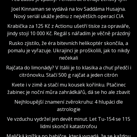
Joel Kinnaman se vydává na lov Saddáma Husajna.
Nový seriál ukáže jednu z největších operací CIA
Krabička za 125 Kč z Actionu ušetří tisíce za opraváře,
jindy stojí 10 000 Kč. Regál s nářadím je věčně prázdný
Rusko zjistilo, že éra bitevních helikoptér skončila, a
pomalu je vyřazuje. Ukrajinci je proškolili, jak to nikdy
nečekali
Rajčata do limonády? V Itálii je to klasika a chuť předčí i
citrónovku. Stačí 500 g rajčat a jeden citrón
Kvete i v zimě a stačí mu kousek kořínku. Ptačinec
žabinec je noční můra zahrádkářů, dá se ho ale zbavit
Nejhloupější znamení zvěrokruhu: 4 hlupáci dle
astrologie
Ve vzduchu vydržel jen devět minut. Let Tu-154 se 115
lidmi skončil katastrofou
Maličká knížka po babičce, která vypadá, že se každou