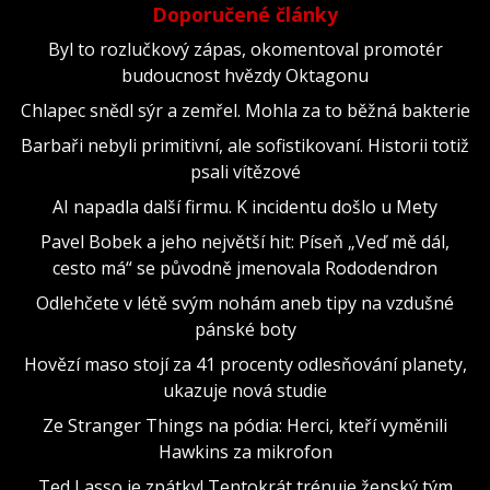
Doporučené články
Byl to rozlučkový zápas, okomentoval promotér
budoucnost hvězdy Oktagonu
Chlapec snědl sýr a zemřel. Mohla za to běžná bakterie
Barbaři nebyli primitivní, ale sofistikovaní. Historii totiž
psali vítězové
AI napadla další firmu. K incidentu došlo u Mety
Pavel Bobek a jeho největší hit: Píseň „Veď mě dál,
cesto má“ se původně jmenovala Rododendron
Odlehčete v létě svým nohám aneb tipy na vzdušné
pánské boty
Hovězí maso stojí za 41 procenty odlesňování planety,
ukazuje nová studie
Ze Stranger Things na pódia: Herci, kteří vyměnili
Hawkins za mikrofon
Ted Lasso je zpátky! Tentokrát trénuje ženský tým