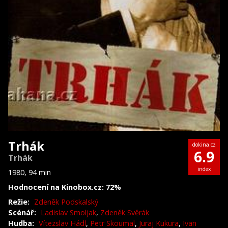
Trhák
dokina.cz
6.9
Trhák
index
1980, 94 min
Hodnocení na Kinobox.cz: 72%
Režie:
Zdeněk Podskalský
Scénář:
Ladislav Smoljak
,
Zdeněk Svěrák
Hudba:
Vítezslav Hádl
,
Petr Skoumal
,
Juraj Kukura
,
Ivan