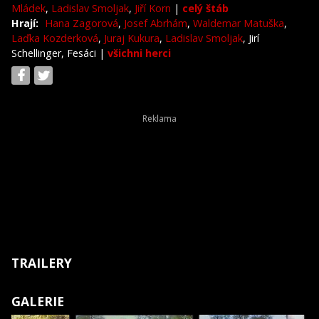
Mládek
,
Ladislav Smoljak
,
Jiří Korn
|
celý štáb
Hrají:
Hana Zagorová
,
Josef Abrhám
,
Waldemar Matuška
,
Laďka Kozderková
,
Juraj Kukura
,
Ladislav Smoljak
, Jirí
Schellinger, Fesáci
|
všichni herci
TRAILERY
GALERIE