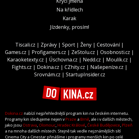
Krycí jména
Na křídlech
Karak
Jízdenky, prosím!
Tiscali.cz
|
Zprávy
|
Sport
|
Ženy
|
Cestování
|
Games.cz
|
Profigamers.cz
|
ZeStolu.cz
|
Osobnosti.cz
|
Karaoketexty.cz
|
Úschovna.cz
|
Nedd.cz
|
Moulík.cz
|
Fights.cz
|
Dokina.cz
|
CZhity.cz
|
Našepeníze.cz
|
Srovnám.cz
|
StartupInsider.cz
Dokina.cz
nabízí nejpřehlednější program kin na českém internetu.
Programy kin sledujeme nejen v
Praze
a
Brně
, ale i v dalších městech,
jako jsou
Ostrava
,
Olomouc
,
Hradec Králové
,
České Budějovice
,
Plzeň
a na mnoha dalších místech. Stejně tak vedle nejznámějších sítí
Cinema City a Cinestar přinášíme i programy menších kin po celé