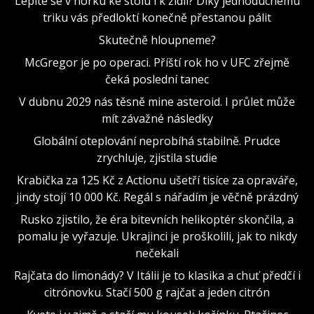
Lepíte se v horku ke stolu i k židli? Díky jednoduchému
triku vás předloktí konečně přestanou pálit
Skutečně hloupneme?
McGregor je po operaci. Příští rok ho v UFC zřejmě
čeká poslední tanec
V dubnu 2029 nás těsně mine asteroid. I průlet může
mít závažné následky
Globální oteplování neprobíhá stabilně. Prudce
zrychluje, zjistila studie
Krabička za 125 Kč z Actionu ušetří tisíce za opraváře,
jindy stojí 10 000 Kč. Regál s nářadím je věčně prázdný
Rusko zjistilo, že éra bitevních helikoptér skončila, a
pomalu je vyřazuje. Ukrajinci je proškolili, jak to nikdy
nečekali
Rajčata do limonády? V Itálii je to klasika a chuť předčí i
citrónovku. Stačí 500 g rajčat a jeden citrón