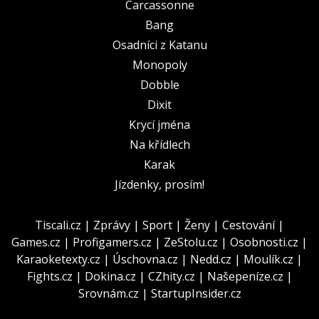
Carcassonne
Bang
Osadníci z Katanu
Monopoly
Dobble
Dixit
Krycí jména
Na křídlech
Karak
Jízdenky, prosím!
Tiscali.cz
|
Zprávy
|
Sport
|
Ženy
|
Cestování
|
Games.cz
|
Profigamers.cz
|
ZeStolu.cz
|
Osobnosti.cz
|
Karaoketexty.cz
|
Úschovna.cz
|
Nedd.cz
|
Moulík.cz
|
Fights.cz
|
Dokina.cz
|
CZhity.cz
|
Našepeníze.cz
|
Srovnám.cz
|
StartupInsider.cz