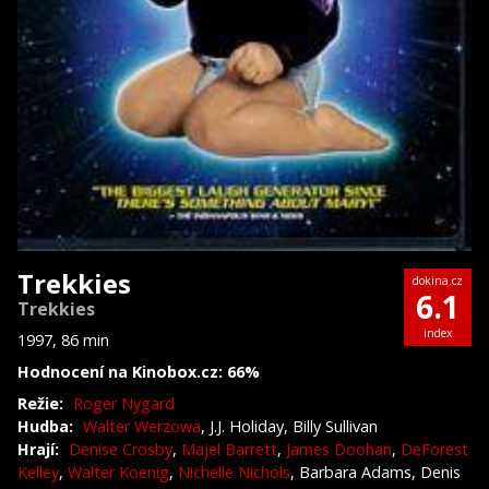
Trekkies
dokina.cz
6.1
Trekkies
index
1997, 86 min
Hodnocení na Kinobox.cz: 66%
Režie:
Roger Nygard
Hudba:
Walter Werzowa
, J.J. Holiday, Billy Sullivan
Hrají:
Denise Crosby
,
Majel Barrett
,
James Doohan
,
DeForest
Kelley
,
Walter Koenig
,
Nichelle Nichols
, Barbara Adams, Denis