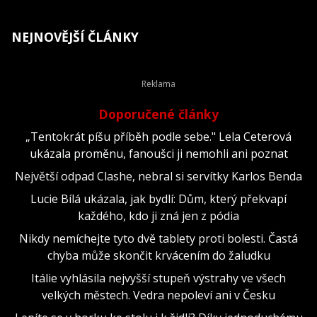
NEJNOVĚJŠÍ ČLÁNKY
Doporučené články
„Tentokrát píšu příběh podle sebe." Lela Ceterová
ukázala proměnu, fanoušci ji nemohli ani poznat
Největší odpad Clashe, nebral si servítky Karlos Benda
Lucie Bílá ukázala, jak bydlí: Dům, který překvapí
každého, kdo ji zná jen z pódia
Nikdy nemíchejte tyto dvě tablety proti bolesti. Častá
chyba může skončit krvácením do žaludku
Itálie vyhlásila nejvyšší stupeň výstrahy ve všech
velkých městech. Vedra nepoleví ani v Česku