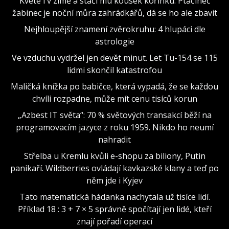
Kvete i v zimě a stačí mu kousek kořínku. Ptačinec
žabinec je noční můra zahrádkářů, dá se ho ale zbavit
Nejhloupější znamení zvěrokruhu: 4 hlupáci dle
astrologie
Ve vzduchu vydržel jen devět minut. Let Tu-154 se 115
lidmi skončil katastrofou
Maličká knížka po babičce, která vypadá, že se každou
chvíli rozpadne, může mít cenu tisíců korun
„Azbest IT světa“: 70 % světových transakcí běží na
programovacím jazyce z roku 1959. Nikdo ho neumí
nahradit
Střelba u Kremlu kvůli e-shopu za biliony, Putin
panikaří. Wildberries ovládají kavkazské klany a teď po
něm jde i Kyjev
Tato matematická hádanka nachytala už tisíce lidí.
Příklad 18 : 3 + 7 × 5 správně spočítají jen lidé, kteří
znají pořadí operací