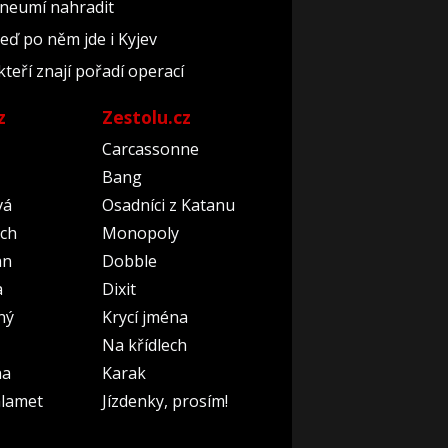
 neumí nahradit
teď po něm jde i Kyjev
kteří znají pořadí operací
z
Zestolu.cz
Carcassonne
Bang
vá
Osadníci z Katanu
ch
Monopoly
an
Dobble
a
Dixit
ný
Krycí jména
Na křídlech
na
Karak
lamet
Jízdenky, prosím!