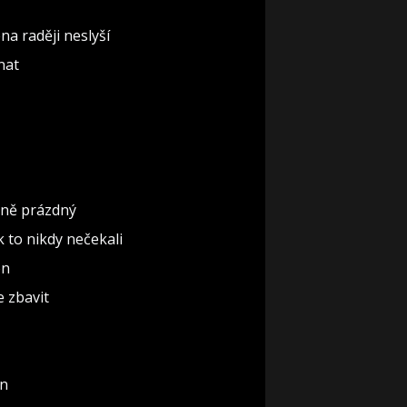
na raději neslyší
nat
ěčně prázdný
ak to nikdy nečekali
ón
e zbavit
un