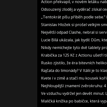
Action překvapil, v novém letáku nabí
Odsouzený zloděj a vyděrač získal ce
„Tentokrát píšu příběh podle sebe."
Stanislav Hložek si prošel velkým sm
Největší odpad Clashe, nebral si ser
Lucie Bílá ukázala, jak bydlí: Dům, kt
Nikdy nemíchejte tyto dvě tablety pr
Krabička za 125 Kč z Actionu ušetří t
Rusko zjistilo, že éra bitevních heliko
Rajčata do limonády? V Itálii je to kla
Kvete i v zimě a stačí mu kousek koř
Nejhloupější znamení zvěrokruhu: 4 h
Ve vzduchu vydržel jen devět minut. 
Maličká knížka po babičce, která vyp