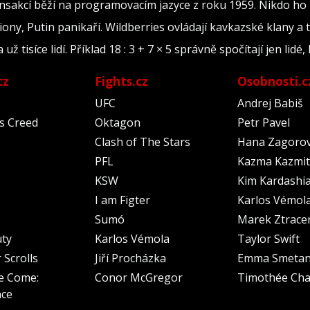
ransakcí běží na programovacím jazyce z roku 1959. Nikdo ho
iony, Putin panikaří. Wildberries ovládají kavkazské klany a 
tisíce lidí. Příklad 18 : 3 + 7 × 5 správně spočítají jen lidé, 
cz
Fights.cz
Osobnosti.c
UFC
Andrej Babiš
's Creed
Oktagon
Petr Pavel
Clash of The Stars
Hana Zagoro
PFL
Kazma Kazmit
KSW
Kim Kardashi
I am Figter
Karlos Vémol
Sumó
Marek Ztrace
uty
Karlos Vémola
Taylor Swift
 Scrolls
Jiří Procházka
Emma Smeta
e Come:
Conor McGregor
Timothée Cha
nce