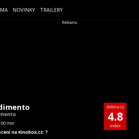
ÉMA
NOVINKY
TRAILERY
dimento
dokina.cz
4.8
imento
100 min
index
cení na Kinobox.cz: ?