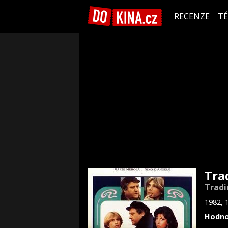
RECENZE
T
Tra
Trad
1982, 
Hodno