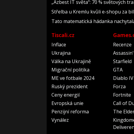
„Azbest IT světa“: 70 % světových t
Střelba u Kremlu kvůli e-shopu za bil
Tato matematická hádanka nachytala už 
Tiscali.cz
Games.
Inflace
Recenze
Ukrajina
Assassin
Válka na Ukrajině
Starfield
Migrační politika
GTA
ME ve fotbale 2024
Diablo IV
Ruský prezident
Forza
Ceny energií
Fortnite
Evropská unie
Call of D
Penzijní reforma
The Elder
Vynález
Kingdom
Delivere