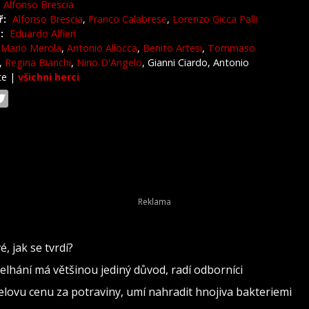
Alfonso Brescia
ř:
Alfonso Brescia
,
Franco Calabrese
,
Lorenzo Gicca Palli
:
Eduardo Alfieri
Mario Merola
,
Antonio Allocca
,
Benito Artesi
,
Tommaso
,
Regina Bianchi
,
Nino D'Angelo
, Gianni Ciardo, Antonio
te
|
všichni herci
, jak se tvrdí?
 Selhání má většinou jediný důvod, radí odborníci
elovu cenu za potraviny, umí nahradit hnojiva bakteriemi