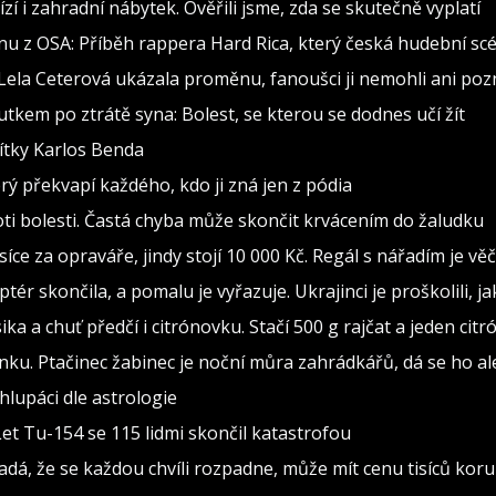
zí i zahradní nábytek. Ověřili jsme, zda se skutečně vyplatí
nu z OSA: Příběh rappera Hard Rica, který česká hudební scé
 Lela Ceterová ukázala proměnu, fanoušci ji nemohli ani poz
utkem po ztrátě syna: Bolest, se kterou se dodnes učí žít
vítky Karlos Benda
erý překvapí každého, kdo ji zná jen z pódia
oti bolesti. Častá chyba může skončit krvácením do žaludku
isíce za opraváře, jindy stojí 10 000 Kč. Regál s nářadím je v
ptér skončila, a pomalu je vyřazuje. Ukrajinci je proškolili, j
sika a chuť předčí i citrónovku. Stačí 500 g rajčat a jeden citr
ínku. Ptačinec žabinec je noční můra zahrádkářů, dá se ho al
lupáci dle astrologie
Let Tu-154 se 115 lidmi skončil katastrofou
adá, že se každou chvíli rozpadne, může mít cenu tisíců kor