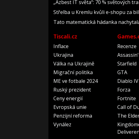
„Azbest IT světa“: 70 % světových t
Střelba u Kremlu kvůli e-shopu za bil
Tato matematická hádanka nachytala už 
Tiscali.cz
Games.
Inflace
Recenze
Ukrajina
Assassin
Válka na Ukrajině
Starfield
Migrační politika
GTA
ME ve fotbale 2024
Diablo IV
Ruský prezident
Forza
Ceny energií
Fortnite
Evropská unie
Call of D
Penzijní reforma
The Elder
Vynález
Kingdom
Delivere