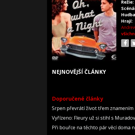
Režie:
Scéná
Hudba
Hrají:
Andrew
všichn
NEJNOVĚJŠÍ ČLÁNKY
Doporučené články
Srpen převrátí život třem znamením 
Vyřízeno: Fleury už si stihl s Murad
Při bouřce na těchto pár věcí doma 