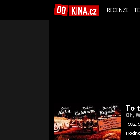
RECENZE
T
To 
Oh, W
1992, 
Hodno