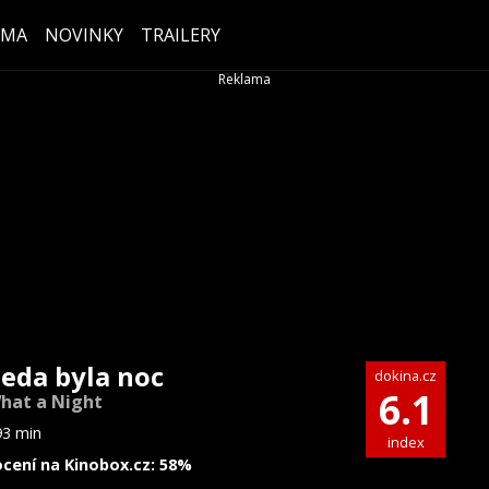
ÉMA
NOVINKY
TRAILERY
teda byla noc
dokina.cz
6.1
hat a Night
93 min
index
cení na Kinobox.cz: 58%