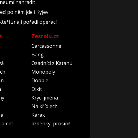
 neumí nahradit
teď po něm jde i Kyjev
kteří znají pořadí operací
z
Zestolu.cz
Carcassonne
Bang
vá
Osadníci z Katanu
ch
Monopoly
an
Dobble
a
Dixit
ný
Krycí jména
Na křídlech
na
Karak
lamet
Jízdenky, prosím!