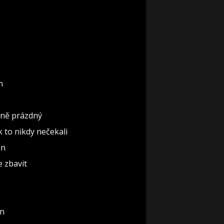
n
ěčně prázdný
ak to nikdy nečekali
ón
e zbavit
un