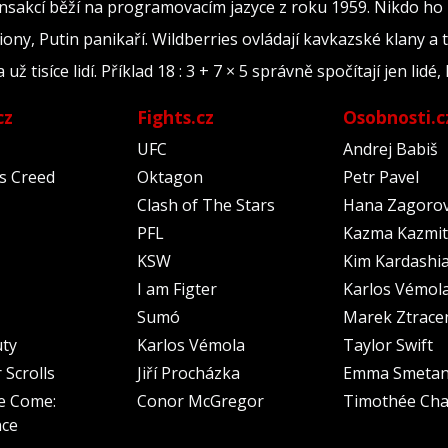
ransakcí běží na programovacím jazyce z roku 1959. Nikdo ho
iony, Putin panikaří. Wildberries ovládají kavkazské klany a 
tisíce lidí. Příklad 18 : 3 + 7 × 5 správně spočítají jen lidé, 
cz
Fights.cz
Osobnosti.c
UFC
Andrej Babiš
's Creed
Oktagon
Petr Pavel
Clash of The Stars
Hana Zagoro
PFL
Kazma Kazmit
KSW
Kim Kardashi
I am Figter
Karlos Vémol
Sumó
Marek Ztrace
uty
Karlos Vémola
Taylor Swift
 Scrolls
Jiří Procházka
Emma Smeta
e Come:
Conor McGregor
Timothée Cha
nce