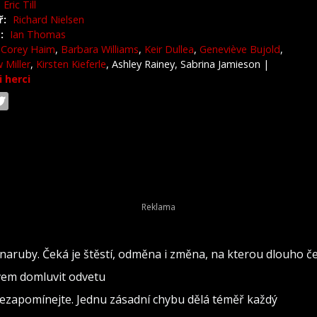
Eric Till
ř:
Richard Nielsen
:
Ian Thomas
Corey Haim
,
Barbara Williams
,
Keir Dullea
,
Geneviève Bujold
,
 Miller
,
Kirsten Kieferle
, Ashley Rainey, Sabrina Jamieson
|
i herci
naruby. Čeká je štěstí, odměna i změna, na kterou dlouho č
ovem domluvit odvetu
nezapomínejte. Jednu zásadní chybu dělá téměř každý