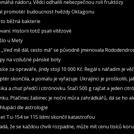
pomáhá nádoru. Vědci odhalili nebezpečnou roli fruktózy
val promotér budoucnost hvězdy Oktagonu
 to běžná bakterie
vaní. Historii totiž psali vítězové
ošlo u Mety
seň „Veď mě dál, cesto má“ se původně jmenovala Rododendro
ipy na vzdušné pánské boty
isíce za opraváře, jindy stojí 10 000 Kč. Regál s nářadím je v
ptér skončila, a pomalu je vyřazuje. Ukrajinci je proškolili, j
sika a chuť předčí i citrónovku. Stačí 500 g rajčat a jeden citr
ínku. Ptačinec žabinec je noční můra zahrádkářů, dá se ho al
lupáci dle astrologie
Let Tu-154 se 115 lidmi skončil katastrofou
adá, že se každou chvíli rozpadne, může mít cenu tisíců kor