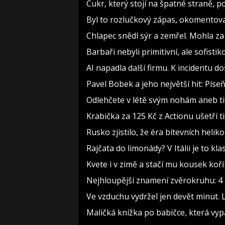
Cukr, který stojí na špatné straně, 
Byl to rozlučkový zápas, okomento
Chlapec snědl sýr a zemřel. Mohla za
Barbaři nebyli primitivní, ale sofistiko
AI napadla další firmu. K incidentu d
Pavel Bobek a jeho největší hit: Pí
Odlehčete v létě svým nohám aneb t
Krabička za 125 Kč z Actionu ušetří t
Rusko zjistilo, že éra bitevních heliko
Rajčata do limonády? V Itálii je to kla
Kvete i v zimě a stačí mu kousek koř
Nejhloupější znamení zvěrokruhu: 4 h
Ve vzduchu vydržel jen devět minut. 
Maličká knížka po babičce, která vyp