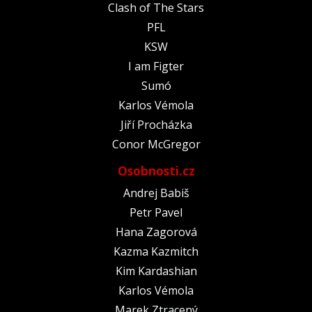
Clash of The Stars
PFL
KSW
I am Figter
Sumó
Karlos Vémola
Jiří Procházka
Conor McGregor
Osobnosti.cz
Andrej Babiš
Petr Pavel
Hana Zagorová
Kazma Kazmitch
Kim Kardashian
Karlos Vémola
Marek Ztracený