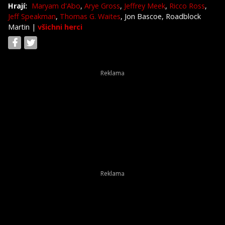
Hrají:
Maryam d'Abo
,
Arye Gross
,
Jeffrey Meek
,
Ricco Ross
,
Jeff Speakman
,
Thomas G. Waites
, Jon Bascoe, Roadblock
Martin
|
všichni herci