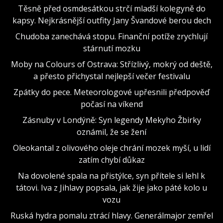
Těsně před osmdesátkou strčí mladší kolegyně do
kapsy. Nejkrásnější outfity Jany Švandové berou dech
Chudoba zanechává stopu. Finanční potíže zrychlují
stárnutí mozku
Moby na Colours of Ostrava: Střízlivý, mokrý od deště,
a přesto přichystal nejlepší večer festivalu
Zpátky do pece. Meteorologové upřesnili předpověď
počasí na víkend
Zásnuby v Londýně: Syn legendy Mekyho Žbirky
oznámil, že se žení
Oleokantal z olivového oleje chrání mozek myší, u lidí
zatím chybí důkaz
Na dovolené spala na přistýlce, syn přítele si lehl k
tátovi. Iva z Jihlavy popsala, jak žije jako páté kolo u
vozu
Ruská hydra pomalu ztrácí hlavy. Generálmajor zemřel