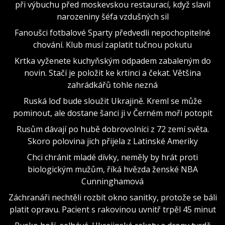
při výbuchu před moskevskou restaurací, když slavil
narozeniny šéfa vzdušných sil
Fanoušci fotbalové Sparty předvedli nepochopitelné
chování. Klub musí zaplatit tučnou pokutu
Krtka vyženete kuchyňským odpadem zabaleným do
novin. Stačí je položit ke krtinci a čekat. Většina
zahrádkářů tohle nezná
Ruská loď bude sloužit Ukrajině. Kreml se může
pominout, ale dostane šanci ji v Černém moři potopit
Rusům dávají po hubě dobrovolníci z 72 zemí světa.
Skoro polovina jich přijela z Latinské Ameriky
Chci chránit mladé dívky, neměly by hrát proti
biologickým mužům, říká hvězda ženské NBA
Cunninghamová
Záchranáři nechtěli rozbít okno sanitky, protože se báli
platit opravu. Pacient s rakovinou uvnitř trpěl 45 minut