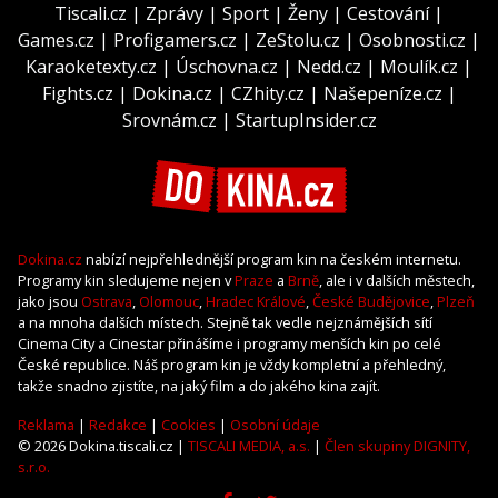
Tiscali.cz
|
Zprávy
|
Sport
|
Ženy
|
Cestování
|
Games.cz
|
Profigamers.cz
|
ZeStolu.cz
|
Osobnosti.cz
|
Karaoketexty.cz
|
Úschovna.cz
|
Nedd.cz
|
Moulík.cz
|
Fights.cz
|
Dokina.cz
|
CZhity.cz
|
Našepeníze.cz
|
Srovnám.cz
|
StartupInsider.cz
Dokina.cz
nabízí nejpřehlednější program kin na českém internetu.
Programy kin sledujeme nejen v
Praze
a
Brně
, ale i v dalších městech,
jako jsou
Ostrava
,
Olomouc
,
Hradec Králové
,
České Budějovice
,
Plzeň
a na mnoha dalších místech. Stejně tak vedle nejznámějších sítí
Cinema City a Cinestar přinášíme i programy menších kin po celé
České republice. Náš program kin je vždy kompletní a přehledný,
takže snadno zjistíte, na jaký film a do jakého kina zajít.
Reklama
|
Redakce
|
Cookies
|
Osobní údaje
© 2026 Dokina.tiscali.cz |
TISCALI MEDIA, a.s.
|
Člen skupiny DIGNITY,
s.r.o.