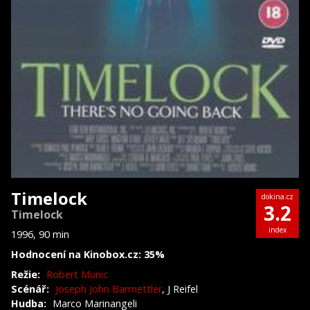
Timelock
dokina.cz
3.2
Timelock
index
1996, 90 min
Hodnocení na Kinobox.cz: 35%
Režie:
Robert Munic
Scénář:
Joseph John Barmettler
, J Reifel
Hudba:
Marco Marinangeli