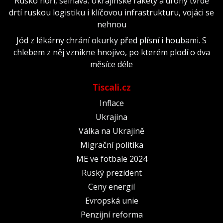
Rusko hoří, selhává. Ukrajinské rakety a drony tvrdě
drtí ruskou logistiku i klíčovou infrastrukturu, vojáci se
nehnou
Jód z lékárny chrání okurky před plísní i houbami. S
chlebem z něj vznikne hnojivo, po kterém plodí o dva
měsíce déle
Tiscali.cz
Inflace
Ukrajina
Válka na Ukrajině
Migrační politika
ME ve fotbale 2024
Ruský prezident
Ceny energií
Evropská unie
Penzijní reforma