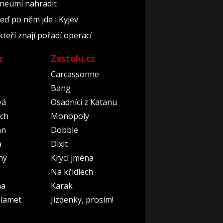
 neumí nahradit
teď po něm jde i Kyjev
kteří znají pořadí operací
z
Zestolu.cz
Carcassonne
Bang
vá
Osadníci z Katanu
ch
Monopoly
an
Dobble
a
Dixit
ný
Krycí jména
Na křídlech
na
Karak
lamet
Jízdenky, prosím!