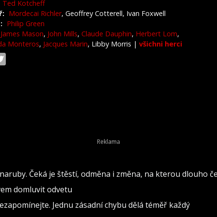
Ted Kotcheff
ř:
Mordecai Richler
, Geoffrey Cotterell, Ivan Foxwell
:
Philip Green
James Mason
,
John Mills
,
Claude Dauphin
,
Herbert Lom
,
da Monteros
,
Jacques Marin
, Libby Morris
|
všichni herci
naruby. Čeká je štěstí, odměna i změna, na kterou dlouho č
ovem domluvit odvetu
nezapomínejte. Jednu zásadní chybu dělá téměř každý