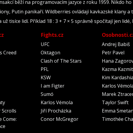
ransakcí běží na programovacím jazyce z roku 1959. Nikdo ho
iony, Putin panikaří. Wildberries ovládají kavkazské klany a 
tisíce lidí. Příklad 18 : 3 + 7 × 5 správně spočítají jen lidé, 
cz
Fights.cz
Osobnosti.c
UFC
Andrej Babiš
's Creed
Oktagon
Petr Pavel
Clash of The Stars
Hana Zagoro
PFL
Kazma Kazmit
KSW
Kim Kardashi
I am Figter
Karlos Vémol
Sumó
Marek Ztrace
uty
Karlos Vémola
Taylor Swift
 Scrolls
Jiří Procházka
Emma Smeta
e Come:
Conor McGregor
Timothée Cha
nce