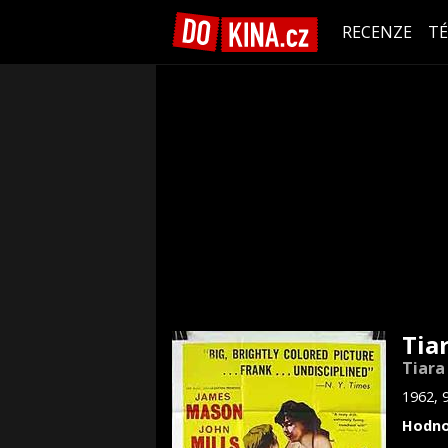
RECENZE
T
Tia
Tiara
1962, 
Hodno