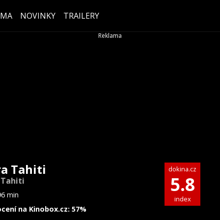
ÉMA
NOVINKY
TRAILERY
ra Tahiti
dokina.cz
5.8
 Tahiti
96 min
index
cení na Kinobox.cz: 57%