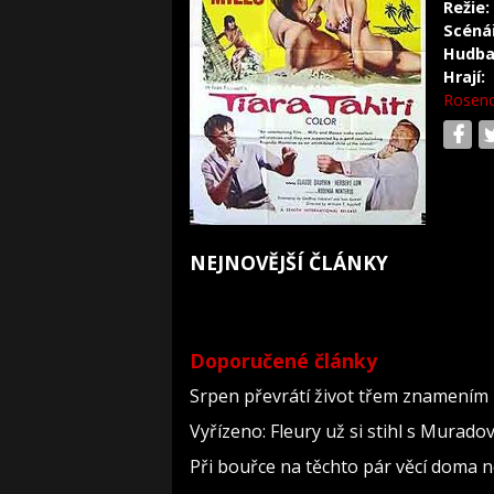
Režie:
Scéná
Hudba
Hrají:
Rosen
NEJNOVĚJŠÍ ČLÁNKY
Doporučené články
Srpen převrátí život třem znamením 
Vyřízeno: Fleury už si stihl s Murad
Při bouřce na těchto pár věcí doma 