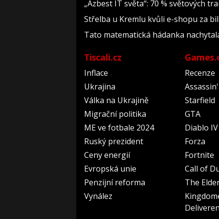
„Azbest IT světa“: 70 % světových t
Střelba u Kremlu kvůli e-shopu za bil
Tato matematická hádanka nachytala už 
Tiscali.cz
Games.
Inflace
Recenze
Ukrajina
Assassin
Válka na Ukrajině
Starfield
Migrační politika
GTA
ME ve fotbale 2024
Diablo IV
Ruský prezident
Forza
Ceny energií
Fortnite
Evropská unie
Call of D
Penzijní reforma
The Elder
Vynález
Kingdom
Delivere