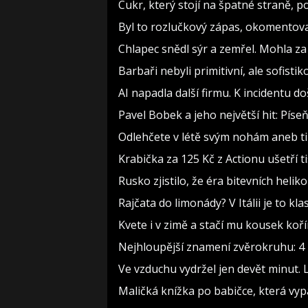
Cukr, který stojí na špatné straně, 
Byl to rozlučkový zápas, okomento
Chlapec snědl sýr a zemřel. Mohla za
Barbaři nebyli primitivní, ale sofistiko
AI napadla další firmu. K incidentu d
Pavel Bobek a jeho největší hit: Pí
Odlehčete v létě svým nohám aneb t
Krabička za 125 Kč z Actionu ušetří t
Rusko zjistilo, že éra bitevních heliko
Rajčata do limonády? V Itálii je to kla
Kvete i v zimě a stačí mu kousek koř
Nejhloupější znamení zvěrokruhu: 4 h
Ve vzduchu vydržel jen devět minut. 
Maličká knížka po babičce, která vyp