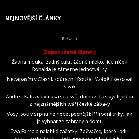
NEJNOVĚJŠÍ ČLÁNKY
Doporučené články
Žádná mouka, žádný cukr, žádné mléko, jídelníček
Ronalda je záměrně jednotvárný
Nezápasím v Clashi, zdůraznil Roušal. Vzápětí se ozval
Sivák
Andrea Kalivodová ukázala svůj domov: Tak bydlí jedna
z nejznámějších tváří české zábavy
Vosy jsou v srpnu nejnebezpečnější: Přírodní triky, jak
je vyhnat ze zahrady a domu
Ewa Farna a nelehké začátky: Zpěvačce, které radili
vrátit se do Polska, teď fanoušci nestačí tleskat