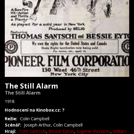
The Still Alarm
The Still Alarm
1918
Hodnocení na Kinobox.cz: ?
Režie:
Colin Campbell
Scénář:
Joseph Arthur, Colin Campbell
Hrají:
Tom Santschi
,
Bessie Eyton
,
Eugenie Besserer
,
William