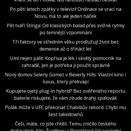
Po pěti letech zpátky v televizi! Ordinace se vrací na
Novu, má to ale jeden háček
Pět tváří Stinga: Od klasických balad přes svižné rytmy
po temnější vzpomínání
Tři faktory ve středním věku prodlužují život bez
demence až o třináct let
Umí nejen pálit: Kopřiva je lék i skvělý pomocník na
zahradě, jen je potřeba ji použít správně
Nový domov Seleny Gomez v Beverly Hills: Vlastní kino i
luxus, který překvapí
Kupujete ojetý plug-in hybrid? Bez ověřeného reportu
baterie riskujete, že vám zbude drahý spalovák
Polák může v UFC překonat Chabibův rekord. Chybí mu
šest takedownů
Češi, máte, co jste chtěli. Temu zničilo českého
dodavatele Alzy. Švadleny v Prostějově šijí poslední