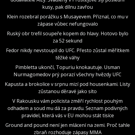
kusy, pak dílnu zavřou
Klein rozebral porážku s Musayevem. Přiznal, co mu v
zápase vůbec nefungovalo
Ruský obr trefil soupeře kopem do hlavy. Hotovo bylo
za 52 sekund
Fedor nikdy nevstoupil do UFC. Přesto zůstal měřítkem
těžké váhy
Pimbletta ukončí, Topuriu knokautuje. Usman
Nurmagomedov prý porazí všechny hvězdy UFC
Kapusta a brokolice v srpnu mizí pod housenkami. Listy
zůstanou děravé jako síto
V Rakousku vám policista změří rychlost pouhým
odhadem a soud mu dá za pravdu. Seznam podivných
pravidel, která vás v EU mohou stát tisíce
Ground and pound není jen mlácení na zemi. Proč tahle
zbraň rozhoduje zápasy MMA