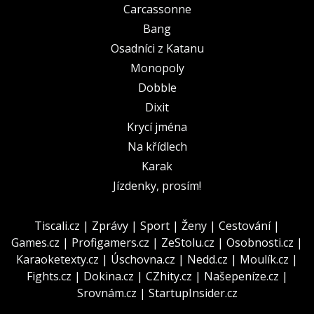
Carcassonne
Bang
Osadníci z Katanu
Monopoly
Dobble
Dixit
Krycí jména
Na křídlech
Karak
Jízdenky, prosím!
Tiscali.cz
|
Zprávy
|
Sport
|
Ženy
|
Cestování
|
Games.cz
|
Profigamers.cz
|
ZeStolu.cz
|
Osobnosti.cz
|
Karaoketexty.cz
|
Úschovna.cz
|
Nedd.cz
|
Moulík.cz
|
Fights.cz
|
Dokina.cz
|
CZhity.cz
|
Našepeníze.cz
|
Srovnám.cz
|
StartupInsider.cz