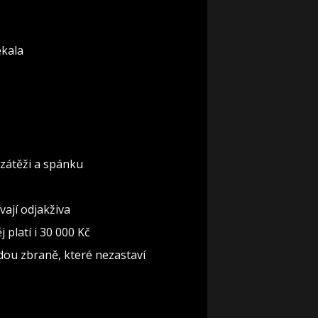
ekala
 zátěži a spánku
ají odjakživa
 platí i 30 000 Kč
jdou zbraně, které nezastaví