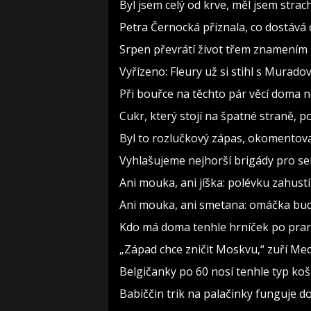
Byl jsem celý od krve, měl jsem strac
Petra Černocká přiznala, co dostává 
Srpen převrátí život třem znamením 
Vyřízeno: Fleury už si stihl s Murad
Při bouřce na těchto pár věcí doma 
Cukr, který stojí na špatné straně, 
Byl to rozlučkový zápas, okomento
Vyhlašujeme nejhorší brigády pro sen
Ani mouka, ani jíška: polévku zahustí 
Ani mouka, ani smetana: omáčka bude
Kdo má doma tenhle hrníček po prarodi
„Západ chce zničit Moskvu,“ zuří Medv
Belgičanky po 60 nosí tenhle typ koš
Babiččin trik na palačinky funguje do