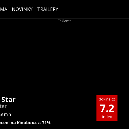
ÉMA
NOVINKY
TRAILERY
 Star
dokina.cz
7.2
tar
89 min
index
cení na Kinobox.cz: 71%