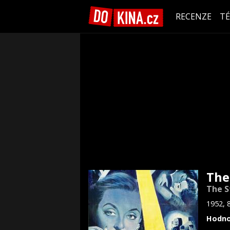
RECENZE
T
The
The S
1952, 
Hodno