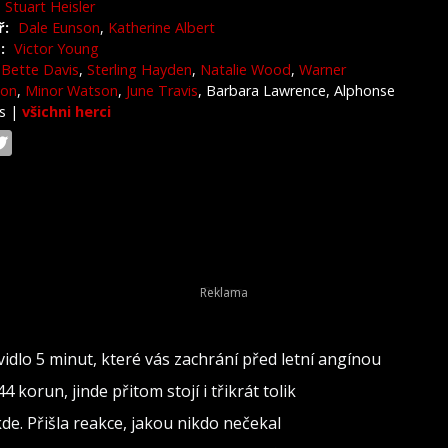
Stuart Heisler
ř:
Dale Eunson
,
Katherine Albert
:
Victor Young
Bette Davis
,
Sterling Hayden
,
Natalie Wood
,
Warner
son
,
Minor Watson
,
June Travis
, Barbara Lawrence, Alphonse
is
|
všichni herci
dlo 5 minut, které vás zachrání před letní angínou
 korun, jinde přitom stojí i třikrát tolik
de. Přišla reakce, jakou nikdo nečekal