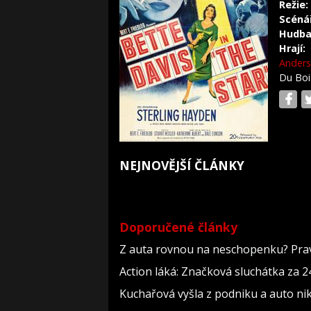
Režie:
Scéná
Hudba
Hrají:
Ander
Du Bo
NEJNOVĚJŠÍ ČLÁNKY
Doporučené články
Z auta rovnou na neschopenku? Pravi
Action láká: Značková sluchátka za 244
Kuchařová vyšla z podniku a auto nik