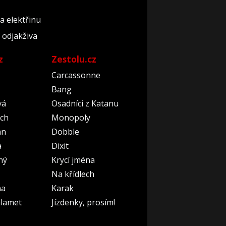
a elektřinu
 odjakživa
z
Zestolu.cz
Carcassonne
Bang
vá
Osadníci z Katanu
ch
Monopoly
an
Dobble
a
Dixit
ný
Krycí jména
Na křídlech
na
Karak
lamet
Jízdenky, prosím!