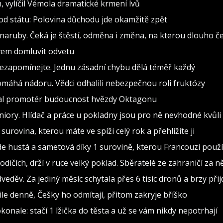
h, vylíčil Vémola dramatické krmení lvů
od státu: Polovina důchodu jde okamžitě zpět
naruby. Čeká je štěstí, odměna i změna, na kterou dlouho č
ovem domluvit odvetu
nezapomínejte. Jednu zásadní chybu dělá téměř každý
pomáhá nádoru. Vědci odhalili nebezpečnou roli fruktózy
val promotér budoucnost hvězdy Oktagonu
iory. Hlídač a práce u pokladny jsou pro ně nevhodné kvůli
surovina, kterou máte ve spíži celý rok a přehlížíte ji
 hustá a sametová díky 1 surovině, kterou Francouzi použív
čích, drží v ruce velký poklad. Sběratelé ze zahraničí za něj
eděv. Za jediný měsíc schytala přes 6 tisíc dronů a brzy při
ile denně, Češky ho odmítají, přitom zakryje bříško
konale: stačí 1 lžička do těsta a už se vám nikdy nepotrhají