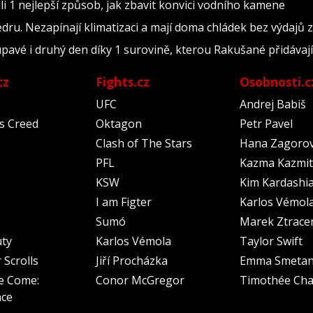
i 1 nejlepší způsob, jak zbavit konvici vodního kamene
edru. Nezapínají klimatizaci a mají doma chládek bez výdajů z
upavé i druhý den díky 1 surovině, kterou Rakušané přidávají
cz
Fights.cz
Osobnosti.c
UFC
Andrej Babiš
's Creed
Oktagon
Petr Pavel
Clash of The Stars
Hana Zagoro
PFL
Kazma Kazmit
KSW
Kim Kardashi
I am Figter
Karlos Vémol
Sumó
Marek Ztrace
uty
Karlos Vémola
Taylor Swift
 Scrolls
Jiří Procházka
Emma Smeta
e Come:
Conor McGregor
Timothée Cha
nce