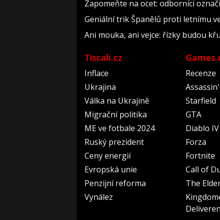
Zapomeňte na ocet: odborníci označil
Geniální trik Španělů proti letnímu v
Ani mouka, ani vejce: řízky budou kř
Tiscali.cz
Games.
Inflace
Recenze
Ukrajina
Assassin
Válka na Ukrajině
Starfield
Migrační politika
GTA
ME ve fotbale 2024
Diablo IV
Ruský prezident
Forza
Ceny energií
Fortnite
Evropská unie
Call of D
Penzijní reforma
The Elder
Vynález
Kingdom
Delivere