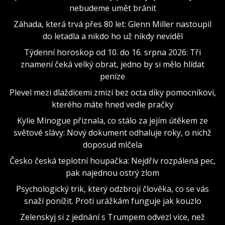
nebudeme umět bránit
Záhada, která trvá přes 80 let: Glenn Miller nastoupil
do letadla a nikdo ho už nikdy neviděl
Týdenní horoskop od 10. do 16. srpna 2026: Tři
znamení čeká velký obrat, jedno by si mělo hlídat
peníze
Plevel mezi dlaždicemi zmizí bez octa díky pomocníkovi,
kterého máte hned vedle pračky
Kylie Minogue přiznala, co stálo za jejím útěkem ze
světové slávy: Nový dokument odhaluje roky, o nichž
doposud mlčela
Česko česká teplotní houpačka: Nejdřív rozpálená pec,
pak najednou ostrý zlom
Psychologický trik, který odzbrojí člověka, co se vás
snaží ponížit. Proti urážkám funguje jak kouzlo
Zelenskyj si z jednání s Trumpem odvezl více, než