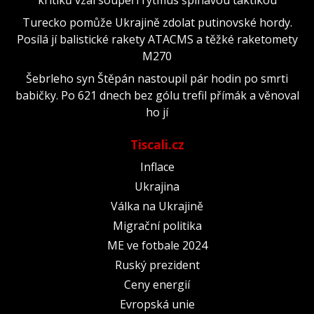
Turecko pomůže Ukrajině zdolat putinovské hordy.
Posílá jí balistické rakety ATACMS a těžké raketomety
M270
Šebrleho syn Štěpán nastoupil pár hodin po smrti
babičky. Po 621 dnech bez gólu trefil přímák a věnoval
ho jí
Tiscali.cz
Inflace
Ukrajina
Válka na Ukrajině
Migrační politika
ME ve fotbale 2024
Ruský prezident
Ceny energií
Evropská unie