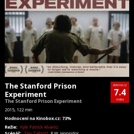
The Stanford Prison
dokina.cz
7.4
Experiment
index
The Stanford Prison Experiment
2015, 122 min
Hodnocení na Kinobox.cz: 73%
Režie:
Kyle Patrick Alvarez
Scénář:
Tim Talbott
, P.W. Hopsidor