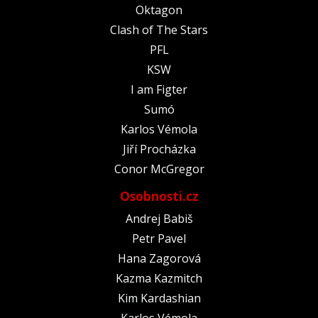
Oktagon
Clash of The Stars
PFL
KSW
I am Figter
Sumó
Karlos Vémola
Jiří Procházka
Conor McGregor
Osobnosti.cz
Andrej Babiš
Petr Pavel
Hana Zagorová
Kazma Kazmitch
Kim Kardashian
Karlos Vémola