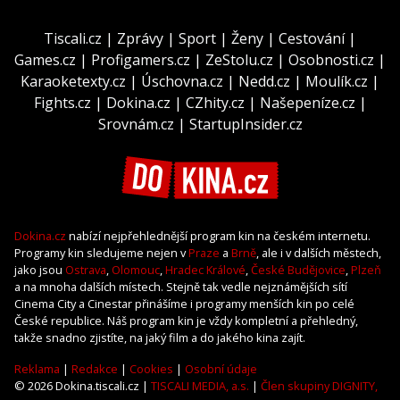
Tiscali.cz
|
Zprávy
|
Sport
|
Ženy
|
Cestování
|
Games.cz
|
Profigamers.cz
|
ZeStolu.cz
|
Osobnosti.cz
|
Karaoketexty.cz
|
Úschovna.cz
|
Nedd.cz
|
Moulík.cz
|
Fights.cz
|
Dokina.cz
|
CZhity.cz
|
Našepeníze.cz
|
Srovnám.cz
|
StartupInsider.cz
Dokina.cz
nabízí nejpřehlednější program kin na českém internetu.
Programy kin sledujeme nejen v
Praze
a
Brně
, ale i v dalších městech,
jako jsou
Ostrava
,
Olomouc
,
Hradec Králové
,
České Budějovice
,
Plzeň
a na mnoha dalších místech. Stejně tak vedle nejznámějších sítí
Cinema City a Cinestar přinášíme i programy menších kin po celé
České republice. Náš program kin je vždy kompletní a přehledný,
takže snadno zjistíte, na jaký film a do jakého kina zajít.
Reklama
|
Redakce
|
Cookies
|
Osobní údaje
© 2026 Dokina.tiscali.cz |
TISCALI MEDIA, a.s.
|
Člen skupiny DIGNITY,