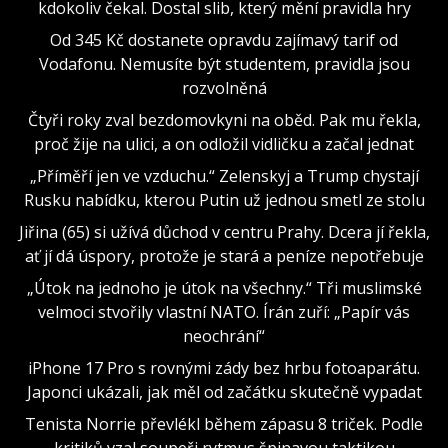
kdokoliv čekal. Dostal slib, který mění pravidla hry
Od 345 Kč dostanete opravdu zajímavý tarif od
Vodafonu. Nemusíte být studentem, pravidla jsou
rozvolněná
Čtyři roky zval bezdomovkyni na oběd. Pak mu řekla,
proč žije na ulici, a on odložil vidličku a začal jednat
„Příměří jen ve vzduchu.“ Zelenskyj a Trump chystají
Rusku nabídku, kterou Putin už jednou smetl ze stolu
Jiřina (65) si užívá důchod v centru Prahy. Dcera jí řekla,
ať jí dá úspory, protože je stará a peníze nepotřebuje
„Útok na jednoho je útok na všechny.“ Tři muslimské
velmoci stvořily vlastní NATO. Írán zuří: „Papír vás
neochrání“
iPhone 17 Pro s rovnými zády bez hrbu fotoaparátu.
Japonci ukázali, jak měl od začátku skutečně vypadat
Tenista Norrie převlékl během zápasu 8 triček. Podle
kritiků vzal soupeři rytmus špinavou taktikou