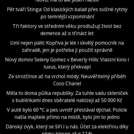
Pět tváří Stinga: Od klasických balad přes svižné rytmy
po temnější vzpomínání
Tři faktory ve středním věku prodlužují život bez
demence až o třináct let
Umí nejen pálit: Kopřiva je lék i skvělý pomocník na
zahradě, jen je potřeba ji použít správně
Nový domov Seleny Gomez v Beverly Hills: Vlastní kino i
luxus, který překvapí
Ze sirotčince až na vrchol módy: Neuvěřitelný příběh
Coco Chanel
Měla to doma půlka republiky. Za tuhle sadu skleniček
s bublinkami dnes sběratelé nabízejí až 50 000 Kč
V autě bylo 60 °C a pes uvnitř přestával dýchat. Policie
našla majitele přímo na místě, bylo jim to jedno
Dánský zvyk, který se šíří i u nás. Účet za elektřinu díky
němu klesne až o 12 %