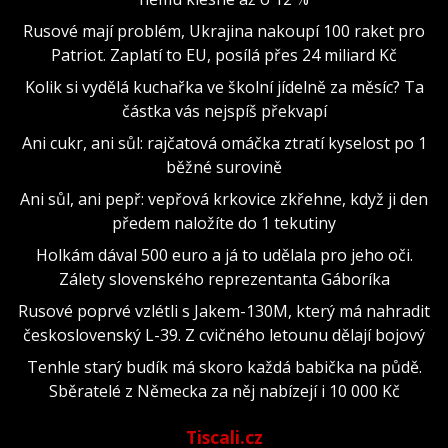
Rusové mají problém, Ukrajina nakoupí 100 raket pro
Patriot. Zaplatí to EU, posílá přes 24 miliard Kč
Kolik si vydělá kuchařka ve školní jídelně za měsíc? Ta
částka vás nejspíš překvapí
Ani cukr, ani sůl: rajčatová omáčka ztratí kyselost po 1
běžné surovině
Ani sůl, ani pepř: vepřová krkovice zkřehne, když ji den
předem naložíte do 1 tekutiny
Holkám dával 500 euro a já to udělala pro jeho oči.
Zálety slovenského reprezentanta Gáboríka
Rusové poprvé vzlétli s Jakem-130M, který má nahradit
československý L-39. Z cvičného letounu dělají bojový
Tenhle starý budík má skoro každá babička na půdě.
Sběratelé z Německa za něj nabízejí i 10 000 Kč
Tiscali.cz