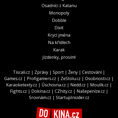
Osadníci z Katanu
Monopoly
Dobble
Dixit
Krycí jména
Na křídlech
Karak
Jízdenky, prosím!
Tiscali.cz
|
Zprávy
|
Sport
|
Ženy
|
Cestování
|
Games.cz
|
Profigamers.cz
|
ZeStolu.cz
|
Osobnosti.cz
|
Karaoketexty.cz
|
Úschovna.cz
|
Nedd.cz
|
Moulík.cz
|
Fights.cz
|
Dokina.cz
|
CZhity.cz
|
Našepeníze.cz
|
Srovnám.cz
|
StartupInsider.cz