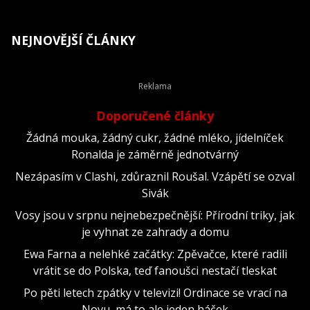
NEJNOVĚJŠÍ ČLÁNKY
Doporučené články
Žádná mouka, žádný cukr, žádné mléko, jídelníček
Ronalda je záměrně jednotvárný
Nezápasím v Clashi, zdůraznil Roušal. Vzápětí se ozval
Sivák
Vosy jsou v srpnu nejnebezpečnější: Přírodní triky, jak
je vyhnat ze zahrady a domu
Ewa Farna a nelehké začátky: Zpěvačce, které radili
vrátit se do Polska, teď fanoušci nestačí tleskat
Po pěti letech zpátky v televizi! Ordinace se vrací na
Novu, má to ale jeden háček