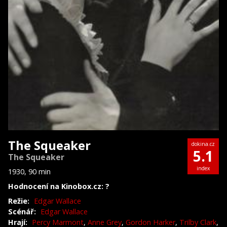
The Squeaker
dokina.cz
5.1
The Squeaker
index
1930, 90 min
Hodnocení na Kinobox.cz: ?
Režie:
Edgar Wallace
Scénář:
Edgar Wallace
Hrají:
Percy Marmont
,
Anne Grey
,
Gordon Harker
,
Trilby Clark
,