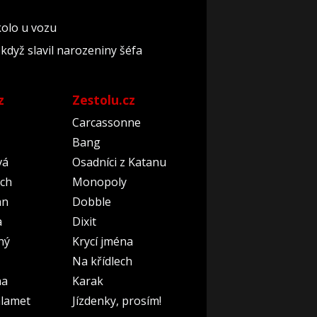
 kolo u vozu
když slavil narozeniny šéfa
z
Zestolu.cz
Carcassonne
Bang
vá
Osadníci z Katanu
ch
Monopoly
an
Dobble
a
Dixit
ný
Krycí jména
Na křídlech
na
Karak
lamet
Jízdenky, prosím!