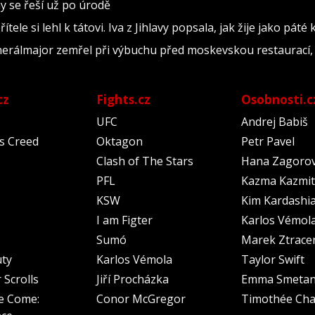
y se řeší už po úrodě
tele si lehl k tátovi. Iva z Jihlavy popsala, jak žije jako páté
nerálmajor zemřel při výbuchu před moskevskou restaurací, 
cz
Fights.cz
Osobnosti.c
UFC
Andrej Babiš
's Creed
Oktagon
Petr Pavel
Clash of The Stars
Hana Zagoro
PFL
Kazma Kazmit
KSW
Kim Kardashi
I am Figter
Karlos Vémol
Sumó
Marek Ztrace
uty
Karlos Vémola
Taylor Swift
 Scrolls
Jiří Procházka
Emma Smeta
e Come:
Conor McGregor
Timothée Cha