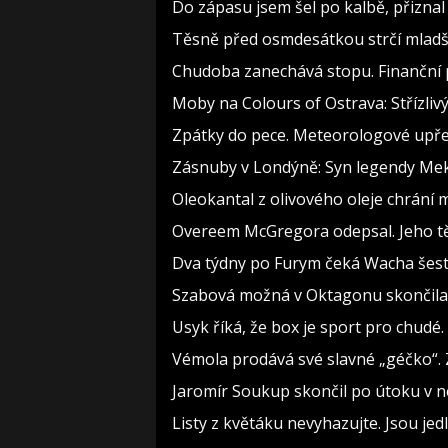
Do zápasu jsem šel po kalbě, přizn
Těsně před osmdesátkou strčí mladší
Chudoba zanechává stopu. Finanční p
Moby na Colours of Ostrava: Střízlivý
Zpátky do pece. Meteorologové upře
Zásnuby v Londýně: Syn legendy Meky
Oleokantal z olivového oleje chrání m
Overeem McGregora odepsal. Jeho těl
Dva týdny po Furym čeká Wacha šest 
Szabová možná v Oktagonu skončila. 
Usyk říká, že box je sport pro chudé.
Vémola prodává své slavné „géčko“. 
Jaromír Soukup skončil po útoku v ne
Listy z květáku nevyhazujte. Jsou jedl