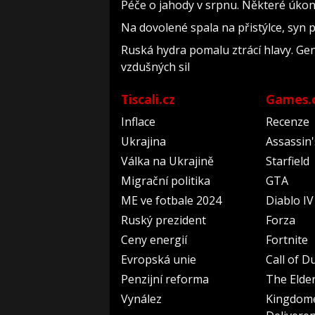
Péče o jahody v srpnu. Některé úkon
Na dovolené spala na přistýlce, syn pří
Ruská hydra pomalu ztrácí hlavy. Ge
vzdušných sil
Tiscali.cz
Games.
Inflace
Recenze
Ukrajina
Assassin
Válka na Ukrajině
Starfield
Migrační politika
GTA
ME ve fotbale 2024
Diablo IV
Ruský prezident
Forza
Ceny energií
Fortnite
Evropská unie
Call of D
Penzijní reforma
The Elder
Vynález
Kingdom