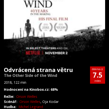
Odvrácená strana větru
dokina.cz
7.5
The Other Side of the Wind
index
2018, 122 min
Hodnocení na Kinobox.cz: 68%
Režie:
Orson Welles
Scénář:
Orson Welles
, Oja Kodar
Hudba:
Michel Legrand