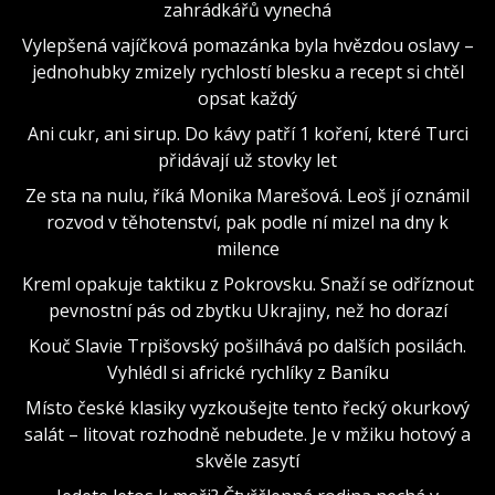
zahrádkářů vynechá
Vylepšená vajíčková pomazánka byla hvězdou oslavy –
jednohubky zmizely rychlostí blesku a recept si chtěl
opsat každý
Ani cukr, ani sirup. Do kávy patří 1 koření, které Turci
přidávají už stovky let
Ze sta na nulu, říká Monika Marešová. Leoš jí oznámil
rozvod v těhotenství, pak podle ní mizel na dny k
milence
Kreml opakuje taktiku z Pokrovsku. Snaží se odříznout
pevnostní pás od zbytku Ukrajiny, než ho dorazí
Kouč Slavie Trpišovský pošilhává po dalších posilách.
Vyhlédl si africké rychlíky z Baníku
Místo české klasiky vyzkoušejte tento řecký okurkový
salát – litovat rozhodně nebudete. Je v mžiku hotový a
skvěle zasytí