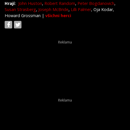
Hrají:
John Huston
,
Robert Random
,
Peter Bogdanovich
,
Susan Strasberg
,
Joseph McBride
,
Lilli Palmer
, Oja Kodar,
Howard Grossman
|
všichni herci