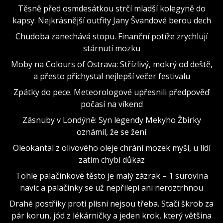
Těsně před osmdesátkou strčí mladší kolegyně do
kapsy. Nejkrásnější outfity Jany Švandové berou dech
Chudoba zanechává stopu. Finanční potíže zrychlují
stárnutí mozku
Moby na Colours of Ostrava: Střízlivý, mokrý od deště,
a přesto přichystal nejlepší večer festivalu
Zpátky do pece. Meteorologové upřesnili předpověď
počasí na víkend
Zásnuby v Londýně: Syn legendy Mekyho Žbirky
oznámil, že se žení
Oleokantal z olivového oleje chrání mozek myší, u lidí
zatím chybí důkaz
Tohle palačinkové těsto je malý zázrak – 1 surovina
navíc a palačinky se už nepřilepí ani neroztrhnou
Drahé postřiky proti plísni nejsou třeba. Stačí škrob za
pár korun, jód z lékárničky a jeden krok, který většina