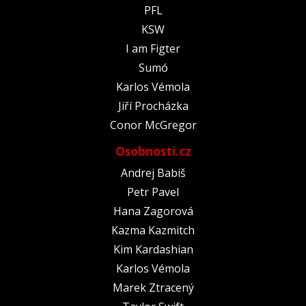
PFL
KSW
I am Figter
Sumó
Karlos Vémola
Jiří Procházka
Conor McGregor
Osobnosti.cz
Andrej Babiš
Petr Pavel
Hana Zagorová
Kazma Kazmitch
Kim Kardashian
Karlos Vémola
Marek Ztracený