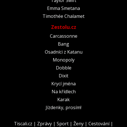
Taylor Swift
Emma Smetana
Timothée Chalamet
Zestolu.cz
Carcassonne
Bang
Osadníci z Katanu
Monopoly
Dobble
Dixit
Krycí jména
Na křídlech
Karak
Jízdenky, prosím!
Tiscali.cz
|
Zprávy
|
Sport
|
Ženy
|
Cestování
|