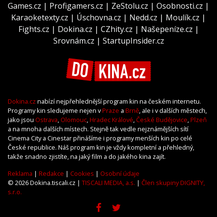
Games.cz
|
Profigamers.cz
|
ZeStolu.cz
|
Osobnosti.cz
|
Karaoketexty.cz
|
Úschovna.cz
|
Nedd.cz
|
Moulík.cz
|
Fights.cz
|
Dokina.cz
|
CZhity.cz
|
Našepeníze.cz
|
Srovnám.cz
|
StartupInsider.cz
Dokina.cz
nabízí nejpřehlednější program kin na českém internetu.
Programy kin sledujeme nejen v
Praze
a
Brně
, ale i v dalších městech,
jako jsou
Ostrava
,
Olomouc
,
Hradec Králové
,
České Budějovice
,
Plzeň
a na mnoha dalších místech. Stejně tak vedle nejznámějších sítí
Cinema City a Cinestar přinášíme i programy menších kin po celé
České republice. Náš program kin je vždy kompletní a přehledný,
takže snadno zjistíte, na jaký film a do jakého kina zajít.
Reklama
|
Redakce
|
Cookies
|
Osobní údaje
© 2026 Dokina.tiscali.cz |
TISCALI MEDIA, a.s.
|
Člen skupiny DIGNITY,
s.r.o.