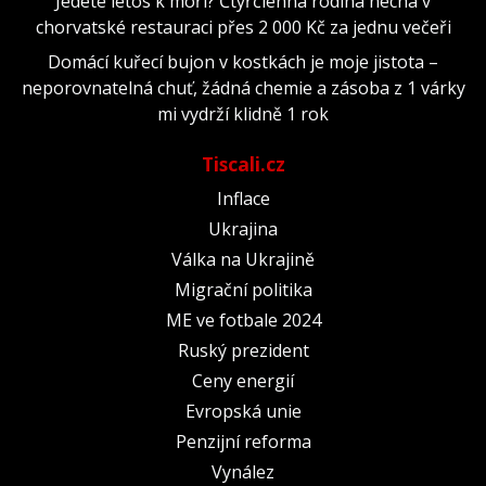
Jedete letos k moři? Čtyřčlenná rodina nechá v
chorvatské restauraci přes 2 000 Kč za jednu večeři
Domácí kuřecí bujon v kostkách je moje jistota –
neporovnatelná chuť, žádná chemie a zásoba z 1 várky
mi vydrží klidně 1 rok
Tiscali.cz
Inflace
Ukrajina
Válka na Ukrajině
Migrační politika
ME ve fotbale 2024
Ruský prezident
Ceny energií
Evropská unie
Penzijní reforma
Vynález