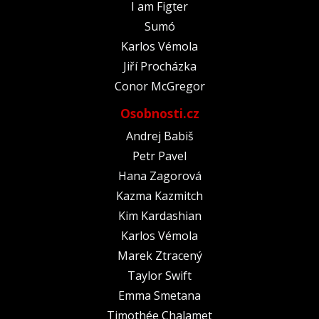
I am Figter
Sumó
Karlos Vémola
Jiří Procházka
Conor McGregor
Osobnosti.cz
Andrej Babiš
Petr Pavel
Hana Zagorová
Kazma Kazmitch
Kim Kardashian
Karlos Vémola
Marek Ztracený
Taylor Swift
Emma Smetana
Timothée Chalamet