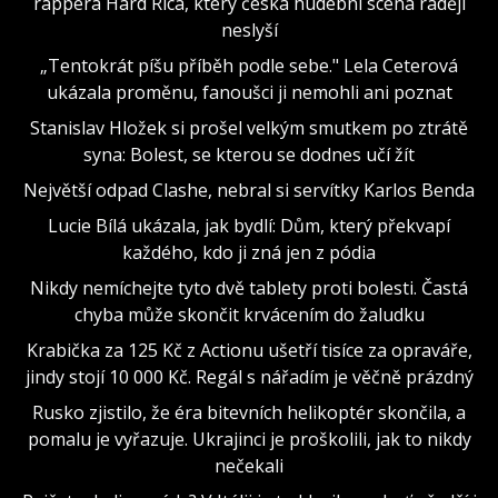
rappera Hard Rica, který česká hudební scéna raději
neslyší
„Tentokrát píšu příběh podle sebe." Lela Ceterová
ukázala proměnu, fanoušci ji nemohli ani poznat
Stanislav Hložek si prošel velkým smutkem po ztrátě
syna: Bolest, se kterou se dodnes učí žít
Největší odpad Clashe, nebral si servítky Karlos Benda
Lucie Bílá ukázala, jak bydlí: Dům, který překvapí
každého, kdo ji zná jen z pódia
Nikdy nemíchejte tyto dvě tablety proti bolesti. Častá
chyba může skončit krvácením do žaludku
Krabička za 125 Kč z Actionu ušetří tisíce za opraváře,
jindy stojí 10 000 Kč. Regál s nářadím je věčně prázdný
Rusko zjistilo, že éra bitevních helikoptér skončila, a
pomalu je vyřazuje. Ukrajinci je proškolili, jak to nikdy
nečekali