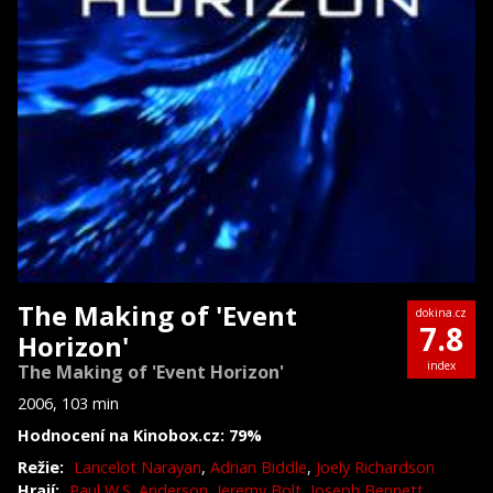
The Making of 'Event
dokina.cz
7.8
Horizon'
index
The Making of 'Event Horizon'
2006, 103 min
Hodnocení na Kinobox.cz: 79%
Režie:
Lancelot Narayan
,
Adrian Biddle
,
Joely Richardson
Hrají:
Paul W.S. Anderson
,
Jeremy Bolt
,
Joseph Bennett
,