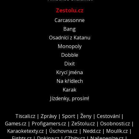
Zestolu.cz
Carcassonne
Bang
Osadníci z Katanu
Monopoly
Dobble
Dixit
Krycí jména
Na křídlech
Karak
Jízdenky, prosím!
Tiscali.cz
|
Zprávy
|
Sport
|
Ženy
|
Cestování
|
Games.cz
|
Profigamers.cz
|
ZeStolu.cz
|
Osobnosti.cz
|
Karaoketexty.cz
|
Úschovna.cz
|
Nedd.cz
|
Moulík.cz
|
Fights.cz
|
Dokina.cz
|
CZhity.cz
|
Našepeníze.cz
|