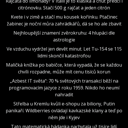
Rajčata do limonády? V Itálii je to klasika a chuť předčí i
citrónovku. Stačí 500 g rajčat a jeden citrón
Kvete i v zimě a stačí mu kousek kořínku. Ptačinec
žabinec je noční můra zahrádkářů, dá se ho ale zbavit
Nejhloupější znamení zvěrokruhu: 4 hlupáci dle
astrologie
Ve vzduchu vydržel jen devět minut. Let Tu-154 se 115
lidmi skončil katastrofou
Maličká knížka po babičce, která vypadá, že se každou
chvíli rozpadne, může mít cenu tisíců korun
„Azbest IT světa“: 70 % světových transakcí běží na
programovacím jazyce z roku 1959. Nikdo ho neumí
nahradit
Střelba u Kremlu kvůli e-shopu za biliony, Putin
panikaří. Wildberries ovládají kavkazské klany a teď po
něm jde i Kyjev
Tato matematická hádanka nachytala už tisíce lidí.