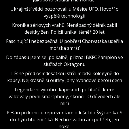
Ukrajinští vědci pozorovali u Měsíce UFO. Hovoří o
vyspělé technologii
Kronika sériových vrahů: Nenápadný dělník zabil
desítky žen. Policii unikal téměř 20 let
Fascinující i nebezpečná. U pobřeží Chorvatska udeřila
mořská smršť
Do zápasu jsem šel po kalbě, přiznal BKFC šampion ve
službách Oktagonu
Těsně před osmdesátkou strčí mladší kolegyně do
kapsy. Nejkrásnější outfity Jany Švandové berou dech
Legendární výrobce kapesních počítačů, které
válcovaly první smartphony, skončil. O důvodech ale
mlčí
Pešán po konci u reprezentace odešel do Švýcarska. S
druhým titulem říká: Nechci svatbu ani pohřeb, jen
hokej