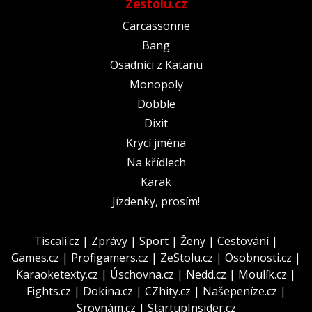
Zestolu.cz
Carcassonne
Bang
Osadníci z Katanu
Monopoly
Dobble
Dixit
Krycí jména
Na křídlech
Karak
Jízdenky, prosím!
Tiscali.cz
|
Zprávy
|
Sport
|
Ženy
|
Cestování
|
Games.cz
|
Profigamers.cz
|
ZeStolu.cz
|
Osobnosti.cz
|
Karaoketexty.cz
|
Úschovna.cz
|
Nedd.cz
|
Moulík.cz
|
Fights.cz
|
Dokina.cz
|
CZhity.cz
|
Našepeníze.cz
|
Srovnám.cz
|
StartupInsider.cz