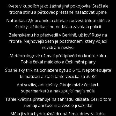
Kvete v kupolích jako žádná jiná pokojovka. Stačí ale
trocha stínu a pětkovec přestane nasazovat úplně
Nafoukala 2,5 promile a chtěla si odvést tříleté dítě ze
školky. Učitelka jí ho nedala a zavolala policii
Zelenskému ho předvedli v Berlíně, už loví Rusy na
frontě. Nejnovější Seth je postrachem, který vojáci
nevidí ani neslyší
Meteorologové už mají předpověď do konce roku.
Tohle čekal málokdo a Češi mění plány
Španělský trik na ochlazení bytu o 6 °C. Nepotřebujete
klimatizaci a stačí tahle věcička za 30 Kč
Ani vozíky, ani košíky. Oboje mizí z českých
supermarketů a nakupující mají smůlu
Tahle květina přitahuje na zahradu klíšťata. Češi o tom
nemají ani tušení a vesele ji sází dál
Měla ji v kuchyni každá druhá žena, dnes za tuhle