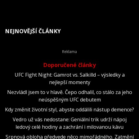
NEJNOVĚJŠÍ ČLÁNKY
Doporučené články
UFC Fight Night: Gamrot vs. Salkilld – výsledky a
nejlepší momenty
Nezvládl jsem to v hlavě. Čepo odhalil, co stálo za jeho
neúspěšným UFC debutem
Kdy změnit životní styl, abyste oddálili nástup demence?
Vedro už vás nedostane: Geniální trik udrží nápoj
ledový celé hodiny a zachrání i milovanou kávu
Srpnová obloha předvede něco mimořádného. Zatmění