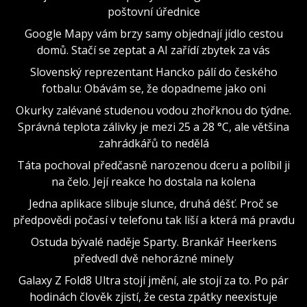
poštovní úřednice
Google Mapy vám brzy samy objednají jídlo cestou
domů. Stačí se zeptat a AI zařídí zbytek za vás
Slovenský reprezentant Hancko pálí do českého
fotbalu: Obávám se, že dopadneme jako oni
Okurky zalévané studenou vodou zhořknou do týdne.
Správná teplota zálivky je mezi 25 a 28 °C, ale většina
zahrádkářů to nedělá
Táta pochoval předčasně narozenou dceru a políbil ji
na čelo. Její reakce ho dostala na kolena
Jedna aplikace slibuje slunce, druhá déšť. Proč se
předpovědi počasí v telefonu tak liší a která má pravdu
Ostuda bývalé naděje Sparty. Brankář Heerkens
předvedl dvě nehorázné minely
Galaxy Z Fold8 Ultra stojí jmění, ale stojí za to. Po pár
hodinách člověk zjistí, že cesta zpátky neexistuje