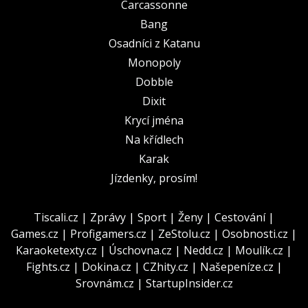
Carcassonne
Bang
Osadníci z Katanu
Monopoly
Dobble
Dixit
Krycí jména
Na křídlech
Karak
Jízdenky, prosím!
Tiscali.cz
|
Zprávy
|
Sport
|
Ženy
|
Cestování
|
Games.cz
|
Profigamers.cz
|
ZeStolu.cz
|
Osobnosti.cz
|
Karaoketexty.cz
|
Úschovna.cz
|
Nedd.cz
|
Moulík.cz
|
Fights.cz
|
Dokina.cz
|
CZhity.cz
|
Našepeníze.cz
|
Srovnám.cz
|
StartupInsider.cz