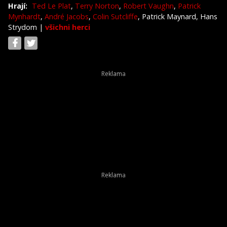
Hrají:
Ted Le Plat
,
Terry Norton
,
Robert Vaughn
,
Patrick
Mynhardt
,
André Jacobs
,
Colin Sutcliffe
, Patrick Maynard, Hans
Strydom
|
všichni herci