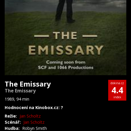
The Emissary
dokina.cz
4.4
The Emissary
index
1989, 94 min
Hodnocení na Kinobox.cz: ?
Režie:
Jan Scholtz
Scénář:
Jan Scholtz
Hudba:
Robyn Smith