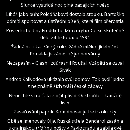
Slunce vystřídá noc plná padajících hvězd
Líbáš jako bůh: Poledňáková dostala stopku, Bartoška
odmítl sportovat a ústřední píseň, která film přerostla
Poslední hodiny Freddieho Mercuryho: Co se skutečně
dělo 24. listopadu 1991
Žádná mouka, žádný cukr, žádné mléko, jídelníček
Ronalda je záměrně jednotvárný
Nezápasím v Clashi, zdůraznil Roušal. Vzápětí se ozval
Sivák
Andrea Kalivodová ukázala svůj domov: Tak bydlí jedna
z nejznámějších tváří české zábavy
Nenechte si rajčata zničit plísní. Odstraňte okamžitě
listy
Zavařování paprik. Kombinovat je lze i s okurky
Obě se jmenovaly Olja. Ruská střela Banderol zasáhla
ukrajinskou třídírnu pošty v Pavlogradu a zabila dvě