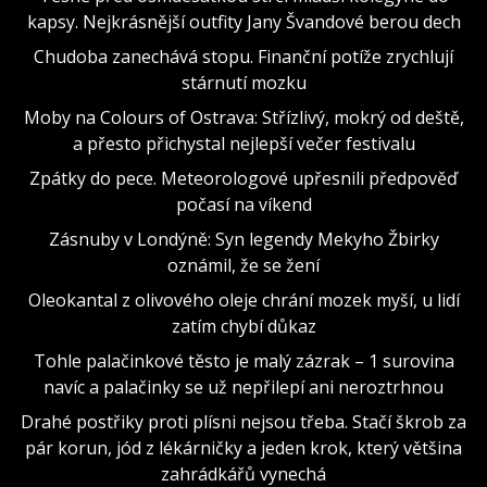
kapsy. Nejkrásnější outfity Jany Švandové berou dech
Chudoba zanechává stopu. Finanční potíže zrychlují
stárnutí mozku
Moby na Colours of Ostrava: Střízlivý, mokrý od deště,
a přesto přichystal nejlepší večer festivalu
Zpátky do pece. Meteorologové upřesnili předpověď
počasí na víkend
Zásnuby v Londýně: Syn legendy Mekyho Žbirky
oznámil, že se žení
Oleokantal z olivového oleje chrání mozek myší, u lidí
zatím chybí důkaz
Tohle palačinkové těsto je malý zázrak – 1 surovina
navíc a palačinky se už nepřilepí ani neroztrhnou
Drahé postřiky proti plísni nejsou třeba. Stačí škrob za
pár korun, jód z lékárničky a jeden krok, který většina
zahrádkářů vynechá