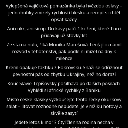
Vylepšená vajíčková pomazánka byla hvězdou oslavy –
jednohubky zmizely rychlostí blesku a recept si chtěl
opsat každý
Ani cukr, ani sirup. Do kávy patří 1 koření, které Turci
přidávají už stovky let
Ze sta na nulu, říká Monika Marešová. Leoš jí oznámil
rozvod v těhotenství, pak podle ní mizel na dny k
milence
Kreml opakuje taktiku z Pokrovsku. Snaží se odříznout
pevnostní pás od zbytku Ukrajiny, než ho dorazí
Kouč Slavie Trpišovský pošilhává po dalších posilách.
Vyhlédl si africké rychlíky z Baníku
Místo české klasiky vyzkoušejte tento řecký okurkový
salát – litovat rozhodně nebudete. Je v mžiku hotový a
skvěle zasytí
Jedete letos k moři? Čtyřčlenná rodina nechá v