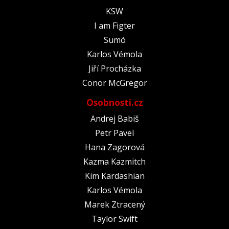
KSW
I am Figter
Sumó
Karlos Vémola
Jiří Procházka
Conor McGregor
Osobnosti.cz
Andrej Babiš
Petr Pavel
Hana Zagorová
Kazma Kazmitch
Kim Kardashian
Karlos Vémola
Marek Ztracený
Taylor Swift