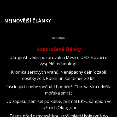
NEJNOVĚJŠÍ ČLÁNKY
Doporučené články
Ukrajinští vědci pozorovali u Měsíce UFO. Hovoří o
vyspělé technologii
Kronika sériových vrahů: Nenápadný dělník zabil
desítky žen. Policii unikal téměř 20 let
Fascinující i nebezpečná. U pobřeží Chorvatska udeřila
mořská smršť
Do zápasu jsem šel po kalbě, přiznal BKFC šampion ve
službách Oktagonu
Těsně před osmdesátkou strčí mladší kolegyně do