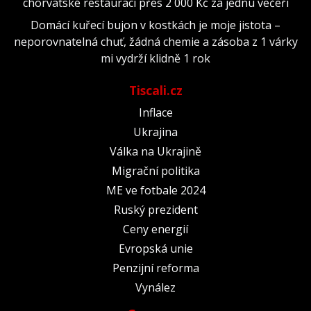
chorvatské restauraci přes 2 000 Kč za jednu večeři
Domácí kuřecí bujon v kostkách je moje jistota –
neporovnatelná chuť, žádná chemie a zásoba z 1 várky
mi vydrží klidně 1 rok
Tiscali.cz
Inflace
Ukrajina
Válka na Ukrajině
Migrační politika
ME ve fotbale 2024
Ruský prezident
Ceny energií
Evropská unie
Penzijní reforma
Vynález