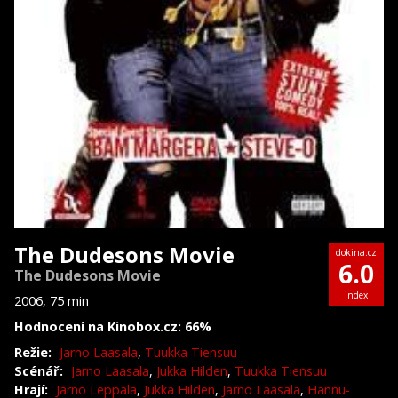
The Dudesons Movie
dokina.cz
6.0
The Dudesons Movie
index
2006, 75 min
Hodnocení na Kinobox.cz: 66%
Režie:
Jarno Laasala
,
Tuukka Tiensuu
Scénář:
Jarno Laasala
,
Jukka Hilden
,
Tuukka Tiensuu
Hrají:
Jarno Leppälä
,
Jukka Hilden
,
Jarno Laasala
,
Hannu-