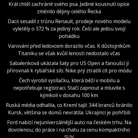
Král chtěl zachránit svého psa. Jediné kousnutí opice
změnilo dějiny celého Řecka
Dacii sesadil z trůnu Renault, prodeje nového modelu
vyletěly o 372 % za jediný rok. Češi ale jedou svojí
pohádku
Varování před ledovcem dorazilo včas. K důstojníkům
Titaniku se však kvůli lenosti nedostalo včas
Sabalenková ukázala šaty pro US Open a fanoušci ji
přirovnali k rybářské síti. Nike prý ztratili cit pro módu
Čech vyrobil vysílačku, která běží v mobilu a
nepotřebuje registraci. Stačí zapnout a mluvíte s
kýmkoli v dosahu 100 km
Ruská média odhalila, co Kreml tajil: 344 branců bránilo
Kursk, většina se domů nevrátila. Ukrajinci je pohřbili
Ford nabízí nejuniverzálnější auto na českém trhu. Na
dovolenou, do práce i na chatu za cenu kompaktního
SUV