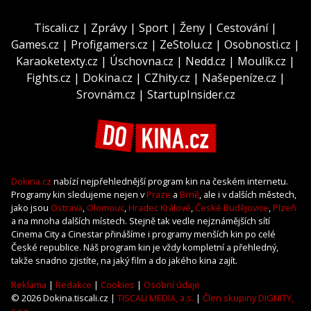
Tiscali.cz
|
Zprávy
|
Sport
|
Ženy
|
Cestování
|
Games.cz
|
Profigamers.cz
|
ZeStolu.cz
|
Osobnosti.cz
|
Karaoketexty.cz
|
Úschovna.cz
|
Nedd.cz
|
Moulík.cz
|
Fights.cz
|
Dokina.cz
|
CZhity.cz
|
Našepeníze.cz
|
Srovnám.cz
|
StartupInsider.cz
Dokina.cz
nabízí nejpřehlednější program kin na českém internetu.
Programy kin sledujeme nejen v
Praze
a
Brně
, ale i v dalších městech,
jako jsou
Ostrava
,
Olomouc
,
Hradec Králové
,
České Budějovice
,
Plzeň
a na mnoha dalších místech. Stejně tak vedle nejznámějších sítí
Cinema City a Cinestar přinášíme i programy menších kin po celé
České republice. Náš program kin je vždy kompletní a přehledný,
takže snadno zjistíte, na jaký film a do jakého kina zajít.
Reklama
|
Redakce
|
Cookies
|
Osobní údaje
© 2026 Dokina.tiscali.cz |
TISCALI MEDIA, a.s.
|
Člen skupiny DIGNITY,