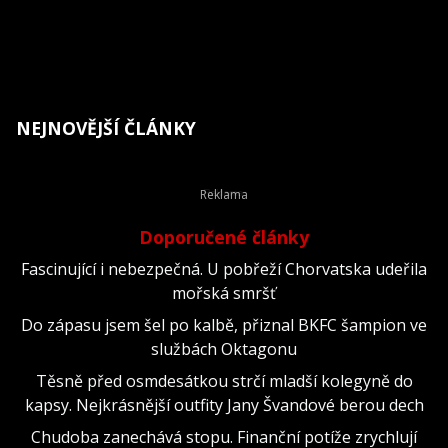
NEJNOVĚJŠÍ ČLÁNKY
Doporučené články
Fascinující i nebezpečná. U pobřeží Chorvatska udeřila
mořská smršť
Do zápasu jsem šel po kalbě, přiznal BKFC šampion ve
službách Oktagonu
Těsně před osmdesátkou strčí mladší kolegyně do
kapsy. Nejkrásnější outfity Jany Švandové berou dech
Chudoba zanechává stopu. Finanční potíže zrychlují