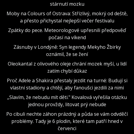
stárnutí mozku
Moby na Colours of Ostrava: Střízlivý, mokrý od deště,
a přesto přichystal nejlepší večer festivalu
Zpátky do pece. Meteorologové upřesnili předpověď
počasí na víkend
Zásnuby v Londýně: Syn legendy Mekyho Žbirky
oznámil, že se žení
Oleokantal z olivového oleje chrání mozek myší, u lidí
zatím chybí důkaz
Proč Adele a Shakira přestaly jezdit na turné: Budují si
vlastní stadiony a chtějí, aby fanoušci jezdili za nimi
„Slavím, že nebudu mít děti." Kovalová vyřešila otázku
jednou provždy, litovat prý nebude
Po cibuli nechte záhon prázdný a půda se vám odvděčí
problémy. Tady je 6 plodin, které tam patří hned v
červenci