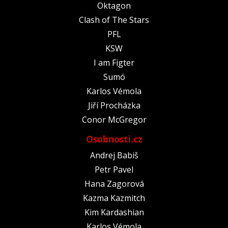
Oktagon
Clash of The Stars
PFL
KSW
I am Figter
Sumó
Karlos Vémola
Jiří Procházka
Conor McGregor
Osobnosti.cz
Andrej Babiš
Petr Pavel
Hana Zagorová
Kazma Kazmitch
Kim Kardashian
Karlos Vémola