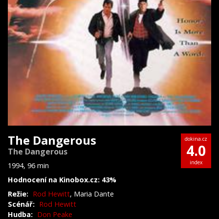
The Dangerous
dokina.cz
4.0
The Dangerous
index
1994, 96 min
Hodnocení na Kinobox.cz: 43%
Režie:
Rod Hewitt
, Maria Dante
Scénář:
Rod Hewitt
Hudba:
Don Peake