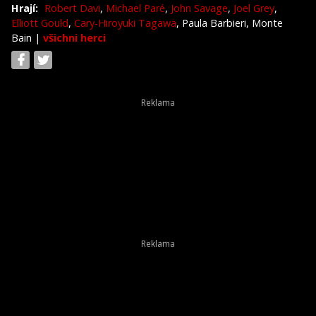
Hrají:
Robert Davi
,
Michael Paré
,
John Savage
,
Joel Grey
,
Elliott Gould
,
Cary-Hiroyuki Tagawa
, Paula Barbieri, Monte
Bain
|
všichni herci