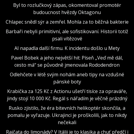
Byl to rozlučkový zápas, okomentoval promotér
budoucnost hvězdy Oktagonu
Chlapec snědl sýr a zemřel. Mohla za to běžná bakterie
Barbaři nebyli primitivní, ale sofistikovaní. Historii totiž
psali vítězové
AI napadla další firmu. K incidentu došlo u Mety
Pavel Bobek a jeho největší hit: Píseň „Veď mě dál,
cesto má“ se původně jmenovala Rododendron
Odlehčete v létě svým nohám aneb tipy na vzdušné
pánské boty
Krabička za 125 Kč z Actionu ušetří tisíce za opraváře,
jindy stojí 10 000 Kč. Regál s nářadím je věčně prázdný
Rusko zjistilo, že éra bitevních helikoptér skončila, a
pomalu je vyřazuje. Ukrajinci je proškolili, jak to nikdy
nečekali
Rajčata do limonády? V Itálii je to klasika a chuť předčí i