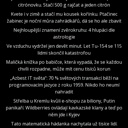
citrónovku. Stačí 500 g rajčat a jeden citrón
Kvete i v zimě a stačí mu kousek kořínku. Ptačinec
žabinec je noční můra zahrádkářů, dá se ho ale zbavit
Nejhloupější znamení zvěrokruhu: 4 hlupáci dle
astrologie
Ve vzduchu vydržel jen devět minut. Let Tu-154 se 115
lidmi skončil katastrofou
Maličká knížka po babičce, která vypadá, že se každou
chvíli rozpadne, může mít cenu tisíců korun
„Azbest IT světa“: 70 % světových transakcí běží na
programovacím jazyce z roku 1959. Nikdo ho neumí
nahradit
Střelba u Kremlu kvůli e-shopu za biliony, Putin
panikaří. Wildberries ovládají kavkazské klany a teď po
něm jde i Kyjev
Tato matematická hádanka nachytala už tisíce lidí.