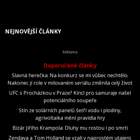
NEJNOVĚJŠÍ ČLÁNKY
Doporučené články
Slavná herečka: Na konkurz se mi vůbec nechtělo.
Nakonec jí role v milovaném seriálu změnila celý život
UFC s Procházkou v Praze? Kincl pro samuraje našel
potenciálního soupeře
Stín ze solárních panelů šetří vodu i plodiny,
agrivoltaika mění pravidla hry
Bizár Jiřího Krampola: Dluhy mu rostou i po smrti
Zendaya a Tom Holland se vzali v naprostém utajení.