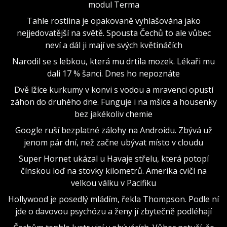
modul Terma
Tahle rostlina je opakovaně vyhlašována jako
nejjedovatější na světě. Spousta Čechů to ale vůbec
neví a dál ji mají ve svých květináčích
Narodil se s lebkou, která mu drtila mozek. Lékaři mu
dali 17 % šanci. Dnes ho nepoznáte
Dvě lžíce kurkumy v konvi s vodou a mravenci opustí
záhon do druhého dne. Funguje i na mšice a housenky
bez jakékoliv chemie
Google ruší bezplatné zálohy na Androidu. Zbývá už
jenom pár dní, než začne ubývat místo v cloudu
Super Hornet ukázal u Havaje střelu, která potopí
čínskou loď na stovky kilometrů. Amerika cvičí na
velkou válku v Pacifiku
Hollywood je posedlý mládím, řekla Thompson. Podle ní
jde o davovou psychózu a ženy jí zbytečně podléhají