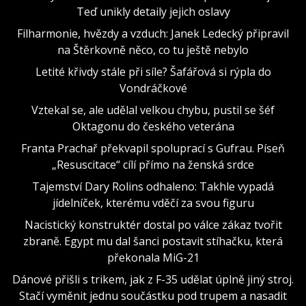
Teď unikly detaily jejich oslavy
Filharmonie, hvězdy a vzduch: Janek Ledecký připravil
na Štěrkovně něco, co tu ještě nebylo
Letité křivdy stále při síle? Šafářová si rýpla do
Vondráčkové
Vztekal se, ale udělal velkou chybu, pustil se šéf
Oktagonu do českého veterána
Franta Prachař překvapil spoluprací s Gufrau. Píseň
„Resuscitace“ cílí přímo na ženská srdce
Tajemství Dary Rolins odhaleno: Takhle vypadá
jídelníček, kterému vděčí za svou figuru
Nacistický konstruktér dostal po válce zákaz tvořit
zbraně. Egypt mu dal šanci postavit stíhačku, která
překonala MiG-21
Dánové přišli s trikem, jak z F-35 udělat úplně jiný stroj.
Stačí vyměnit jednu součástku pod trupem a nasadit