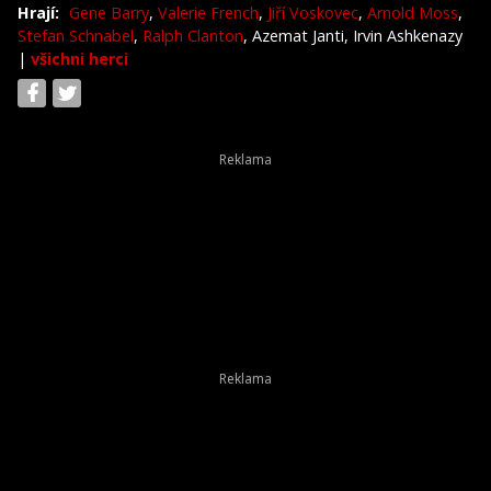
Hrají:
Gene Barry
,
Valerie French
,
Jiří Voskovec
,
Arnold Moss
,
Stefan Schnabel
,
Ralph Clanton
, Azemat Janti, Irvin Ashkenazy
|
všichni herci