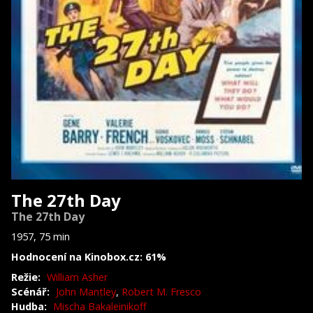
The 27th Day
The 27th Day
1957, 75 min
Hodnocení na Kinobox.cz: 61%
Režie:
William Asher
Scénář:
John Mantley
,
Robert M. Fresco
Hudba:
Mischa Bakaleinikoff