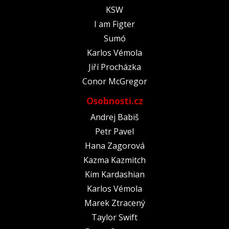
KSW
I am Figter
Sumó
Karlos Vémola
Jiří Procházka
Conor McGregor
Osobnosti.cz
Andrej Babiš
Petr Pavel
Hana Zagorová
Kazma Kazmitch
Kim Kardashian
Karlos Vémola
Marek Ztracený
Taylor Swift