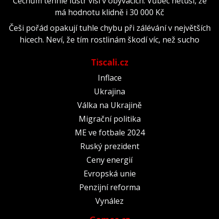
Čechům tenhle lustr visí v obývácích. Vůbec netuší, že
má hodnotu klidně i 30 000 Kč
Češi pořád opakují tuhle chybu při zálévání v největších
hicech. Neví, že tím rostlinám škodí víc, než sucho
Tiscali.cz
Inflace
Ukrajina
Válka na Ukrajině
Migrační politika
ME ve fotbale 2024
Ruský prezident
Ceny energií
Evropská unie
Penzijní reforma
Vynález