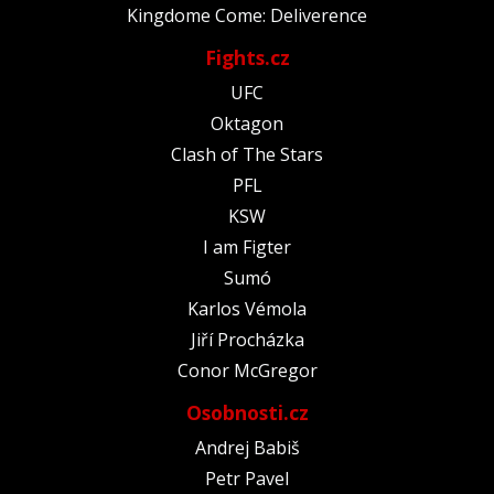
Kingdome Come: Deliverence
Fights.cz
UFC
Oktagon
Clash of The Stars
PFL
KSW
I am Figter
Sumó
Karlos Vémola
Jiří Procházka
Conor McGregor
Osobnosti.cz
Andrej Babiš
Petr Pavel