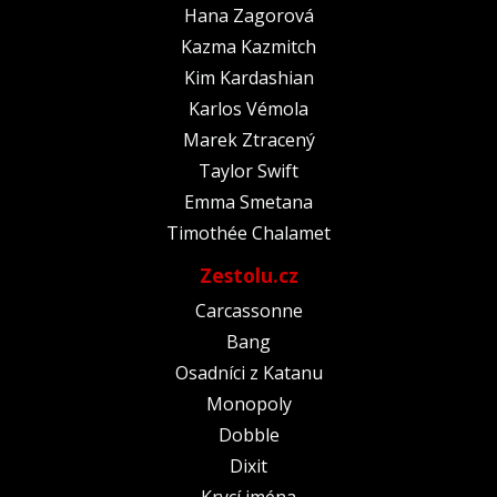
Hana Zagorová
Kazma Kazmitch
Kim Kardashian
Karlos Vémola
Marek Ztracený
Taylor Swift
Emma Smetana
Timothée Chalamet
Zestolu.cz
Carcassonne
Bang
Osadníci z Katanu
Monopoly
Dobble
Dixit
Krycí jména