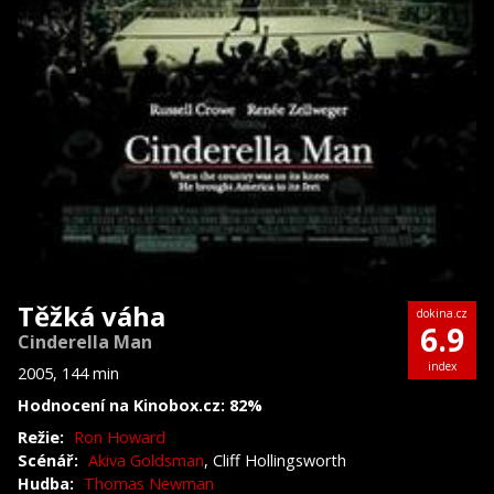
Těžká váha
dokina.cz
6.9
Cinderella Man
index
2005, 144 min
Hodnocení na Kinobox.cz: 82%
Režie:
Ron Howard
Scénář:
Akiva Goldsman
, Cliff Hollingsworth
Hudba:
Thomas Newman