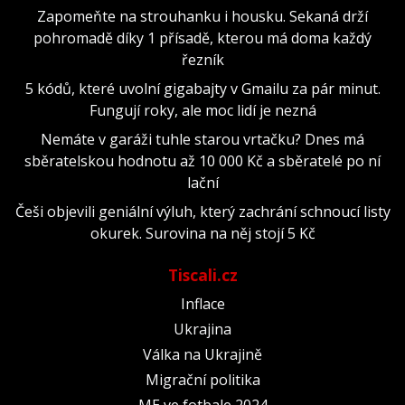
Zapomeňte na strouhanku i housku. Sekaná drží
pohromadě díky 1 přísadě, kterou má doma každý
řezník
5 kódů, které uvolní gigabajty v Gmailu za pár minut.
Fungují roky, ale moc lidí je nezná
Nemáte v garáži tuhle starou vrtačku? Dnes má
sběratelskou hodnotu až 10 000 Kč a sběratelé po ní
lační
Češi objevili geniální výluh, který zachrání schnoucí listy
okurek. Surovina na něj stojí 5 Kč
Tiscali.cz
Inflace
Ukrajina
Válka na Ukrajině
Migrační politika
ME ve fotbale 2024