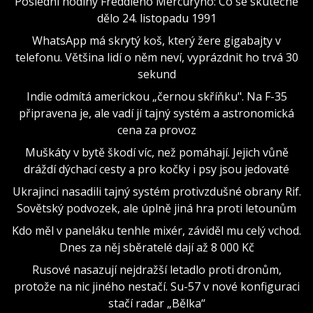
Poslední hodiny Freddieho Mercuryho: Co se skutečně
dělo 24. listopadu 1991
WhatsApp má skrytý koš, který žere gigabajty v
telefonu. Většina lidí o něm neví, vyprázdnit ho trvá 30
sekund
Indie odmítá americkou „černou skříňku". Na F-35
připravena je, ale vadí jí tajný systém a astronomická
cena za provoz
Muškáty v bytě škodí víc, než pomáhají. Jejich vůně
dráždí dýchací cesty a pro kočky i psy jsou jedovaté
Ukrajinci nasadili tajný systém protivzdušné obrany Rif.
Sovětský podvozek, ale úplně jiná hra proti letounům
Kdo měl v paneláku tenhle mixér, záviděl mu celý vchod.
Dnes za něj sběratelé dají až 8 000 Kč
Rusové nasazují nejdražší letadlo proti dronům,
protože na nic jiného nestačí. Su-57 v nové konfiguraci
stačí radar „Bělka“