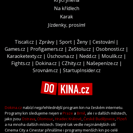
Na křídlech
Karak
Jízdenky, prosím!
Tiscali.cz
|
Zprávy
|
Sport
|
Ženy
|
Cestování
|
Games.cz
|
Profigamers.cz
|
ZeStolu.cz
|
Osobnosti.cz
|
Karaoketexty.cz
|
Úschovna.cz
|
Nedd.cz
|
Moulík.cz
|
Fights.cz
|
Dokina.cz
|
CZhity.cz
|
Našepeníze.cz
|
Srovnám.cz
|
StartupInsider.cz
Dokina.cz
nabízí nejpřehlednější program kin na českém internetu.
Programy kin sledujeme nejen v
Praze
a
Brně
, ale i v dalších městech,
jako jsou
Ostrava
,
Olomouc
,
Hradec Králové
,
České Budějovice
,
Plzeň
a na mnoha dalších místech. Stejně tak vedle nejznámějších sítí
Cinema City a Cinestar přinášíme i programy menších kin po celé