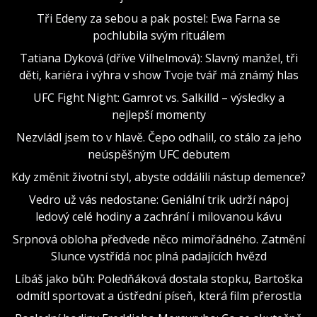
Tři Edeny za sebou a pak postel: Ewa Farna se
pochlubila svým rituálem
Tatiana Dyková (dříve Vilhelmová): Slavný manžel, tři
děti, kariéra i výhra v show Tvoje tvář má známý hlas
UFC Fight Night: Gamrot vs. Salkilld – výsledky a
nejlepší momenty
Nezvládl jsem to v hlavě. Čepo odhalil, co stálo za jeho
neúspěšným UFC debutem
Kdy změnit životní styl, abyste oddálili nástup demence?
Vedro už vás nedostane: Geniální trik udrží nápoj
ledový celé hodiny a zachrání i milovanou kávu
Srpnová obloha předvede něco mimořádného. Zatmění
Slunce vystřídá noc plná padajících hvězd
Líbáš jako bůh: Poledňáková dostala stopku, Bartoška
odmítl sportovat a ústřední píseň, která film přerostla