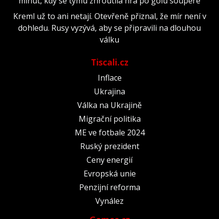
minut, kdy se týmu zhroutila hra po gólu soupeře
Kreml už to ani netají. Otevřeně přiznal, že mír není v
dohledu. Rusy vyzývá, aby se připravili na dlouhou
válku
Tiscali.cz
Inflace
Ukrajina
Válka na Ukrajině
Migrační politika
ME ve fotbale 2024
Ruský prezident
Ceny energií
Evropská unie
Penzijní reforma
Vynález