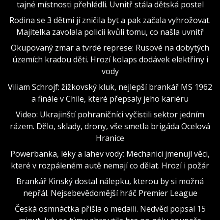
tajné místnosti přehlédli. Uvnitř stála dětská postel
Rodina se 3 dětmi jí zničila byt a pak začala vyhrožovat.
Majitelka zavolala policii kvůli tomu, co našla uvnitř
Okupovaný zmar a tvrdé represe: Rusové na dobytých
územích kradou děti. Hrozí kolaps dodávek elektřiny i
vody
Viliam Schrojf: žižkovský kluk, nejlepší brankář MS 1962
a finále v Chile, které přepsaly jeho kariéru
Video: Ukrajinští pohraničníci vyčistili sektor jedním
rázem. Dělo, sklady, drony, vše smetla brigáda Ocelová
Hranice
Powerbanka, léky a lahev vody: Mechanici jmenují věci,
které v rozpáleném autě nemají co dělat. Hrozí i požár
Brankář Kinský dostal nálepku, kterou by si možná
nepřál. Nejsebevědomější hráč Premier League
Česká osmnáctka přišla o medaili. Nedvěd popsal 15