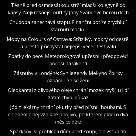
Těsně před osmdesátkou strčí mladší kolegyně do
kapsy. Nejkrásnější outfity Jany Švandové berou dech
Chudoba zanechává stopu. Finanční potíže zrychlují
stárnutí mozku
Moby na Colours of Ostrava: Střízlivý, mokrý od deště,
a přesto přichystal nejlepší večer festivalu
Zpátky do pece. Meteorologové upřesnili předpověď
počasí na víkend
Zásnuby v Londýně: Syn legendy Mekyho Žbirky
oznámil, že se žení
Oleokantal z olivového oleje chrání mozek myší, u lidí
zatím chybí důkaz
Jód z lékárny chrání okurky před plísní i houbami. S
chlebem z něj vznikne hnojivo, po kterém plodí o dva
měsíce déle
Sparksovi si prohlédli dům před koupí, ale vstup do