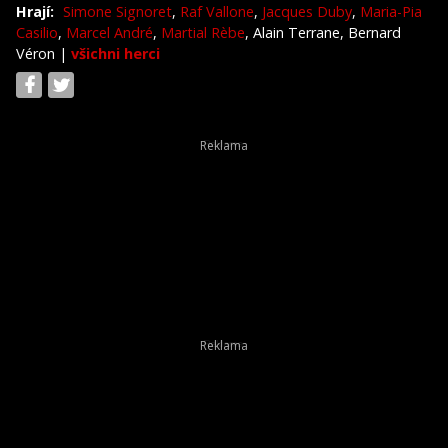
Hrají:
Simone Signoret
,
Raf Vallone
,
Jacques Duby
,
Maria-Pia
Casilio
,
Marcel André
,
Martial Rèbe
, Alain Terrane, Bernard
Véron
|
všichni herci