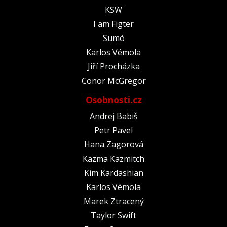
KSW
I am Figter
Sumó
Karlos Vémola
Jiří Procházka
Conor McGregor
Osobnosti.cz
Andrej Babiš
Petr Pavel
Hana Zagorová
Kazma Kazmitch
Kim Kardashian
Karlos Vémola
Marek Ztracený
Taylor Swift