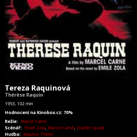
Tereza Raquinová
Thérèse Raquin
1953, 102 min
Hodnocení na Kinobox.cz: 70%
Režie:
Marcel Carné
Scénář:
Émile Zola
,
Marcel Carné
,
Charles Spaak
Hudba:
Maurice Thiriet