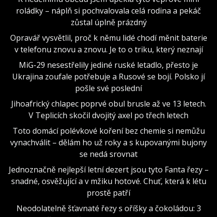
roládky – náplň si pochvalovala celá rodina a pekáč
zůstal úplně prázdný
Opravář vysvětlil, proč k němu lidé chodí měnit baterie
v telefonu znovu a znovu. Je to o triku, který neznají
MiG-29 nesestřelily jediné ruské letadlo, přesto je
Ukrajina zoufale potřebuje a Rusové se bojí. Polsko jí
pošle své poslední
Jihoafrický chlapec poprvé obul brusle až ve 13 letech.
V Teplicích skočil dvojitý axel po třech letech
Toto domácí polévkové koření bez chemie si nemůžu
vynachválit – dělám ho už roky a s kupovanými bujony
se nedá srovnat
Jednoznačně nejlepší letní dezert jsou tyto Fanta řezy –
snadné, osvěžující a v mžiku hotové. Chuť, která k létu
prostě patří
Neodolatelně šťavnaté řezy s oříšky a čokoládou: 3