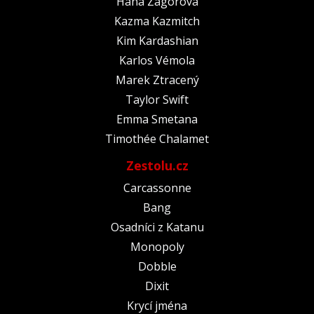
Hana Zagorová
Kazma Kazmitch
Kim Kardashian
Karlos Vémola
Marek Ztracený
Taylor Swift
Emma Smetana
Timothée Chalamet
Zestolu.cz
Carcassonne
Bang
Osadníci z Katanu
Monopoly
Dobble
Dixit
Krycí jména