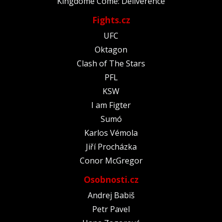
Kingdome Come: Deliverence
Fights.cz
UFC
Oktagon
Clash of The Stars
PFL
KSW
I am Figter
Sumó
Karlos Vémola
Jiří Procházka
Conor McGregor
Osobnosti.cz
Andrej Babiš
Petr Pavel