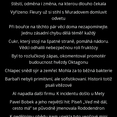
štěstí, odměna i změna, na kterou dlouho čekala
Vyřízeno: Fleury už si stihl s Muradovem domluvit
odvetu
Při bouřce na těchto pár věcí doma nezapomínejte.
Jednu zásadní chybu dělá téměř každý
Cukr, který stojí na špatné straně, pomáhá nádoru.
Vědci odhalili nebezpečnou roli fruktózy
Byl to rozlučkový zápas, okomentoval promotér
budoucnost hvězdy Oktagonu
Chlapec snědl sýr a zemřel. Mohla za to běžná bakterie
Barbaři nebyli primitivní, ale sofistikovaní. Historii totiž
psali vítězové
AI napadla další firmu. K incidentu došlo u Mety
Pavel Bobek a jeho největší hit: Píseň „Veď mě dál,
cesto má“ se původně jmenovala Rododendron
K nedělnímu obědu jsem upekla tyto vepřové mini