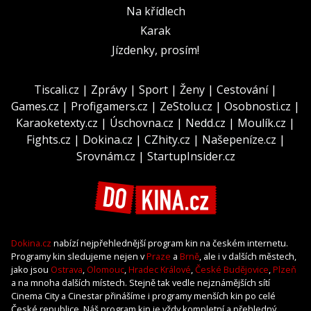
Na křídlech
Karak
Jízdenky, prosím!
Tiscali.cz
|
Zprávy
|
Sport
|
Ženy
|
Cestování
|
Games.cz
|
Profigamers.cz
|
ZeStolu.cz
|
Osobnosti.cz
|
Karaoketexty.cz
|
Úschovna.cz
|
Nedd.cz
|
Moulík.cz
|
Fights.cz
|
Dokina.cz
|
CZhity.cz
|
Našepeníze.cz
|
Srovnám.cz
|
StartupInsider.cz
Dokina.cz
nabízí nejpřehlednější program kin na českém internetu.
Programy kin sledujeme nejen v
Praze
a
Brně
, ale i v dalších městech,
jako jsou
Ostrava
,
Olomouc
,
Hradec Králové
,
České Budějovice
,
Plzeň
a na mnoha dalších místech. Stejně tak vedle nejznámějších sítí
Cinema City a Cinestar přinášíme i programy menších kin po celé
České republice. Náš program kin je vždy kompletní a přehledný,