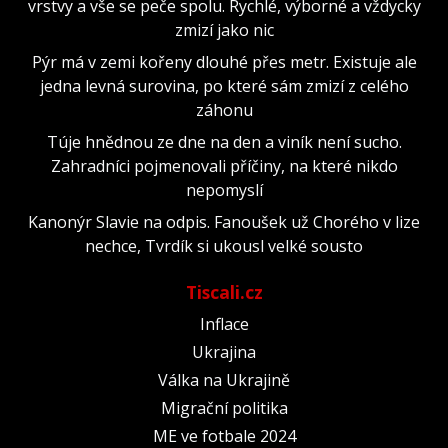
vrstvy a vše se peče spolu. Rychlé, výborné a vždycky
zmizí jako nic
Pýr má v zemi kořeny dlouhé přes metr. Existuje ale
jedna levná surovina, po které sám zmizí z celého
záhonu
Túje hnědnou ze dne na den a viník není sucho.
Zahradníci pojmenovali příčiny, na které nikdo
nepomyslí
Kanonýr Slavie na odpis. Fanoušek už Chorého v lize
nechce, Tvrdík si ukousl velké sousto
Tiscali.cz
Inflace
Ukrajina
Válka na Ukrajině
Migrační politika
ME ve fotbale 2024