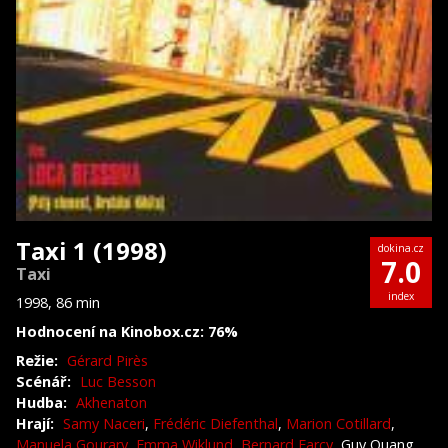
Taxi 1 (1998)
dokina.cz
7.0
Taxi
index
1998, 86 min
Hodnocení na Kinobox.cz: 76%
Režie:
Gérard Pirès
Scénář:
Luc Besson
Hudba:
Akhenaton
Hrají:
Samy Naceri
,
Frédéric Diefenthal
,
Marion Cotillard
,
Manuela Gourary
,
Emma Wiklund
,
Bernard Farcy
, Guy Quang,