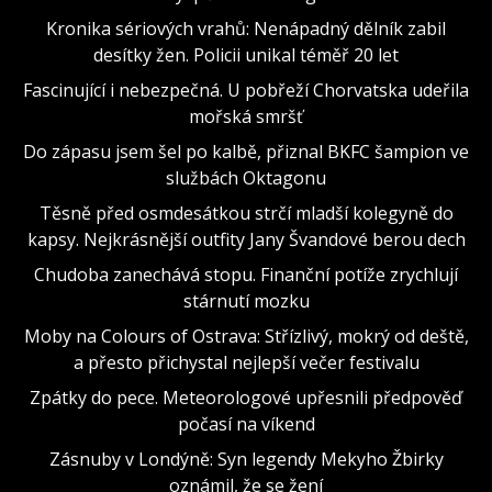
Kronika sériových vrahů: Nenápadný dělník zabil
desítky žen. Policii unikal téměř 20 let
Fascinující i nebezpečná. U pobřeží Chorvatska udeřila
mořská smršť
Do zápasu jsem šel po kalbě, přiznal BKFC šampion ve
službách Oktagonu
Těsně před osmdesátkou strčí mladší kolegyně do
kapsy. Nejkrásnější outfity Jany Švandové berou dech
Chudoba zanechává stopu. Finanční potíže zrychlují
stárnutí mozku
Moby na Colours of Ostrava: Střízlivý, mokrý od deště,
a přesto přichystal nejlepší večer festivalu
Zpátky do pece. Meteorologové upřesnili předpověď
počasí na víkend
Zásnuby v Londýně: Syn legendy Mekyho Žbirky
oznámil, že se žení