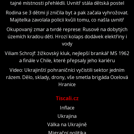
tajné místnosti přehlédli. Uvnitř stála dětská postel
Rodina se 3 dětmi jí zničila byt a pak začala vyhrožovat.
Majitelka zavolala policii kvůli tomu, co našla uvnitř
Okupovaný zmar a tvrdé represe: Rusové na dobytých
územích kradou děti. Hrozí kolaps dodávek elektřiny i
vody
Viliam Schrojf: žižkovský kluk, nejlepší brankář MS 1962
a finále v Chile, které přepsaly jeho kariéru
Video: Ukrajinští pohraničníci vyčistili sektor jedním
rázem. Dělo, sklady, drony, vše smetla brigáda Ocelová
Hranice
Tiscali.cz
Inflace
Ukrajina
Válka na Ukrajině
Migrační politika