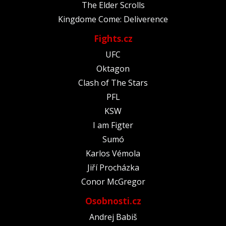
The Elder Scrolls
Kingdome Come: Deliverence
Fights.cz
UFC
Oktagon
Clash of The Stars
PFL
KSW
I am Figter
Sumó
Karlos Vémola
Jiří Procházka
Conor McGregor
Osobnosti.cz
Andrej Babiš