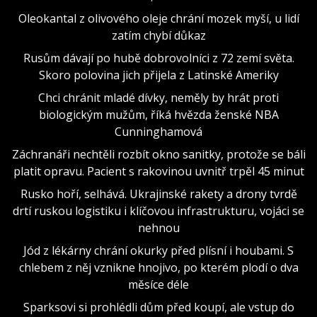
Oleokantal z olivového oleje chrání mozek myší, u lidí
zatím chybí důkaz
Rusům dávají po hubě dobrovolníci z 72 zemí světa.
Skoro polovina jich přijela z Latinské Ameriky
Chci chránit mladé dívky, neměly by hrát proti
biologickým mužům, říká hvězda ženské NBA
Cunninghamová
Záchranáři nechtěli rozbít okno sanitky, protože se báli
platit opravu. Pacient s rakovinou uvnitř trpěl 45 minut
Rusko hoří, selhává. Ukrajinské rakety a drony tvrdě
drtí ruskou logistiku i klíčovou infrastrukturu, vojáci se
nehnou
Jód z lékárny chrání okurky před plísní i houbami. S
chlebem z něj vznikne hnojivo, po kterém plodí o dva
měsíce déle
Sparksovi si prohlédli dům před koupí, ale vstup do