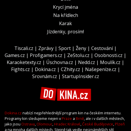
Krycí jména
Na křídlech
Karak
Jízdenky, prosím!
Tiscali.cz
|
Zprávy
|
Sport
|
Ženy
|
Cestování
|
Games.cz
|
Profigamers.cz
|
ZeStolu.cz
|
Osobnosti.cz
|
Karaoketexty.cz
|
Úschovna.cz
|
Nedd.cz
|
Moulík.cz
|
Fights.cz
|
Dokina.cz
|
CZhity.cz
|
Našepeníze.cz
|
Srovnám.cz
|
StartupInsider.cz
Dokina.cz
nabízí nejpřehlednější program kin na českém internetu.
Programy kin sledujeme nejen v
Praze
a
Brně
, ale i v dalších městech,
jako jsou
Ostrava
,
Olomouc
,
Hradec Králové
,
České Budějovice
,
Plzeň
a na mnoha dalších místech. Stejně tak vedle nejznámějších sítí