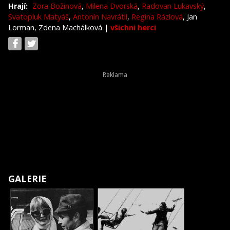
Hrají:
Zora Božinová
,
Milena Dvorská
,
Radovan Lukavský
,
Svatopluk Matyáš
,
Antonín Navrátil
,
Regina Rázlová
, Jan
Lorman, Zdena Machálková
|
všichni herci
GALERIE