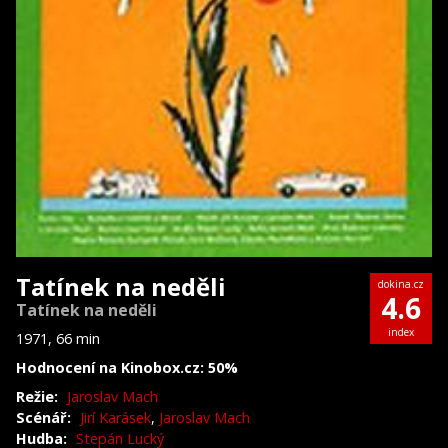
Tatínek na neděli
dokina.cz
4.6
Tatínek na neděli
index
1971, 66 min
Hodnocení na Kinobox.cz: 50%
Režie:
Jaroslav Mach
Scénář:
Jirí Karásek
,
Jaroslav Mach
Hudba:
Stepán Lucký