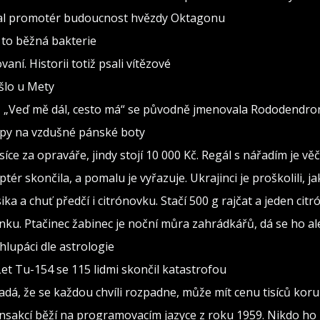
val promotér budoucnost hvězdy Oktagonu
 to běžná bakterie
vaní. Historii totiž psali vítězové
ošlo u Mety
seň „Veď mě dál, cesto má“ se původně jmenovala Rododendro
ipy na vzdušné pánské boty
isíce za opraváře, jindy stojí 10 000 Kč. Regál s nářadím je v
ptér skončila, a pomalu je vyřazuje. Ukrajinci je proškolili, j
sika a chuť předčí i citrónovku. Stačí 500 g rajčat a jeden citr
ínku. Ptačinec žabinec je noční můra zahrádkářů, dá se ho al
lupáci dle astrologie
Let Tu-154 se 115 lidmi skončil katastrofou
adá, že se každou chvíli rozpadne, může mít cenu tisíců kor
ransakcí běží na programovacím jazyce z roku 1959. Nikdo ho