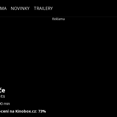
ÉMA
NOVINKY
TRAILERY
če
ets
90 min
cení na Kinobox.cz: 73%