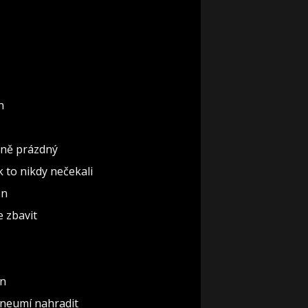
n
ěčně prázdný
ak to nikdy nečekali
ón
e zbavit
un
 neumí nahradit