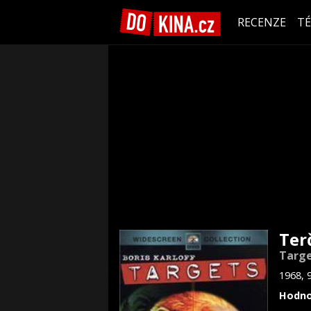
RECENZE
T
Ter
Targ
1968, 
Hodno