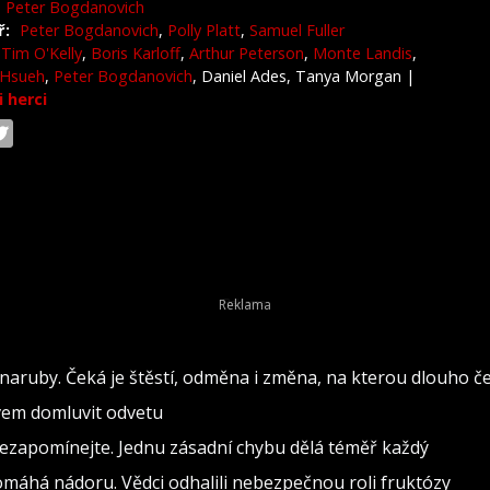
Peter Bogdanovich
ř:
Peter Bogdanovich
,
Polly Platt
,
Samuel Fuller
Tim O'Kelly
,
Boris Karloff
,
Arthur Peterson
,
Monte Landis
,
 Hsueh
,
Peter Bogdanovich
, Daniel Ades, Tanya Morgan
|
i herci
naruby. Čeká je štěstí, odměna i změna, na kterou dlouho č
ovem domluvit odvetu
nezapomínejte. Jednu zásadní chybu dělá téměř každý
pomáhá nádoru. Vědci odhalili nebezpečnou roli fruktózy