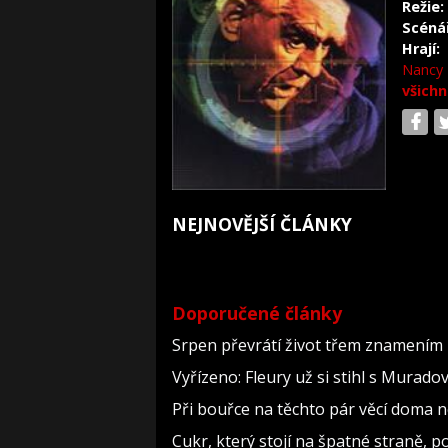
Režie:
Scéná
Hrají:
Nancy
všichn
NEJNOVĚJŠÍ ČLÁNKY
Doporučené články
Srpen převrátí život třem znamením 
Vyřízeno: Fleury už si stihl s Murad
Při bouřce na těchto pár věcí doma 
Cukr, který stojí na špatné straně, 