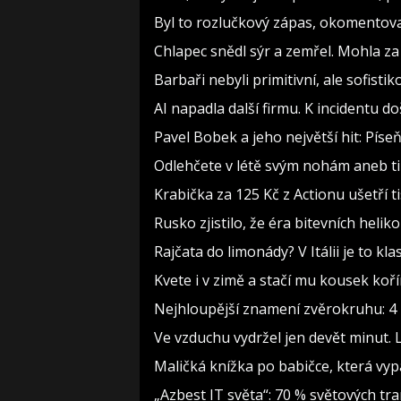
Byl to rozlučkový zápas, okomento
Chlapec snědl sýr a zemřel. Mohla za
Barbaři nebyli primitivní, ale sofistiko
AI napadla další firmu. K incidentu d
Pavel Bobek a jeho největší hit: Pí
Odlehčete v létě svým nohám aneb t
Krabička za 125 Kč z Actionu ušetří t
Rusko zjistilo, že éra bitevních heliko
Rajčata do limonády? V Itálii je to kla
Kvete i v zimě a stačí mu kousek koř
Nejhloupější znamení zvěrokruhu: 4 h
Ve vzduchu vydržel jen devět minut. 
Maličká knížka po babičce, která vyp
„Azbest IT světa“: 70 % světových t