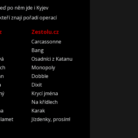
teď po něm jde i Kyjev
kteří znají pořadí operací
z
Zestolu.cz
Carcassonne
Bang
vá
Osadníci z Katanu
ch
Monopoly
an
Dobble
a
Dixit
ný
Krycí jména
Na křídlech
na
Karak
lamet
Jízdenky, prosím!