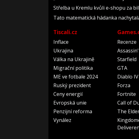
Střelba u Kremlu kvůli e-shopu za bil
Tato matematická hádanka nachytala už 
Tiscali.cz
Games.
Inflace
Recenze
Ukrajina
Assassin
Válka na Ukrajině
Starfield
Migrační politika
GTA
ME ve fotbale 2024
Diablo IV
Ruský prezident
Forza
Ceny energií
Fortnite
Evropská unie
Call of D
Penzijní reforma
The Elder
Vynález
Kingdom
Delivere