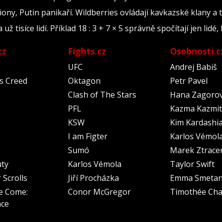
iony, Putin panikaří. Wildberries ovládají kavkazské klany a 
tisíce lidí. Příklad 18 : 3 + 7 × 5 správně spočítají jen lidé, 
cz
Fights.cz
Osobnosti.c
UFC
Andrej Babiš
's Creed
Oktagon
Petr Pavel
Clash of The Stars
Hana Zagoro
PFL
Kazma Kazmit
KSW
Kim Kardashi
I am Figter
Karlos Vémol
Sumó
Marek Ztrace
uty
Karlos Vémola
Taylor Swift
 Scrolls
Jiří Procházka
Emma Smeta
e Come:
Conor McGregor
Timothée Cha
nce