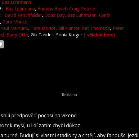
Baz Luhrmann
ř:
Baz Luhrmann
,
Andrew Bovell
,
Craig Pearce
:
David Hirschfelder
,
Doris Day
,
Baz Luhrmann
,
Cyndi
,
Tara Morice
Paul Mercurio
,
Tara Morice
,
Bill Hunter
,
Pat Thomson
,
Peter
rd
,
Barry Otto
, Gia Carides, Sonia Kruger
|
všichni herci
snili předpověď počasí na víkend
ozek myší, u lidí zatím chybí důkaz
 turné: Budují si vlastní stadiony a chtějí, aby fanoušci jezdil