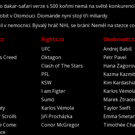
Jeho dakar-safari verze s 500 koňmi nemá na světě konkurenci
bit v Olomouci. Diomande nyní stojí tři miliardy.
il v nemocnici. Bývalý hráč NHL se brání: Neměl na stezce co
cz
Fights.cz
Osobnosti.c
UFC
Andrej Babiš
's Creed
Oktagon
Petr Pavel
Clash of The Stars
Hana Zagoro
PFL
Kazma Kazmit
KSW
Kim Kardashi
I am Figter
Karlos Vémol
Sumó
Marek Ztrace
uty
Karlos Vémola
Taylor Swift
 Scrolls
Jiří Procházka
Emma Smeta
e Come:
Conor McGregor
Timothée Cha
nce