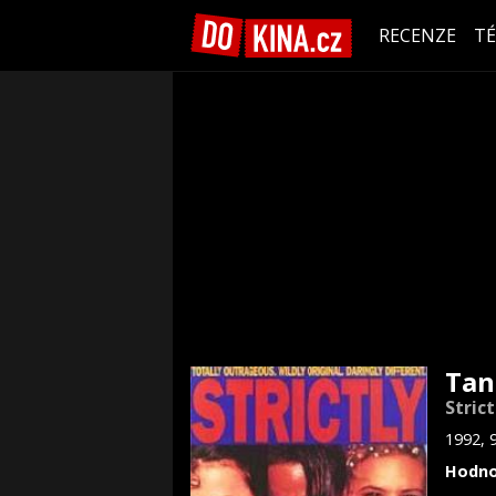
RECENZE
T
Tan
Stric
1992, 
Hodno