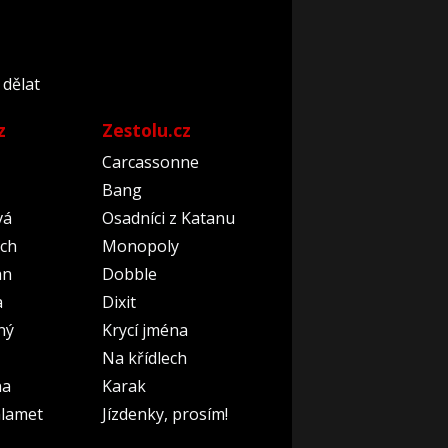
 dělat
z
Zestolu.cz
Carcassonne
Bang
vá
Osadníci z Katanu
ch
Monopoly
an
Dobble
a
Dixit
ný
Krycí jména
Na křídlech
na
Karak
lamet
Jízdenky, prosím!