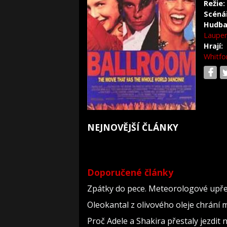
Režie:
Scéná
Hudba
Lauper
Hrají:
Whitfo
NEJNOVĚJŠÍ ČLÁNKY
Doporučené články
Zpátky do pece. Meteorologové upře
Oleokantal z olivového oleje chrání m
Proč Adele a Shakira přestaly jezdit na