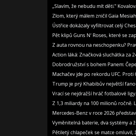
„Slavím, že nebudu mít děti." Kovalo
Zlom, který málem zničil Gaia Mesiah:
Ústřice dokázaly vyfiltrovat celý Che
Pět klipů Guns N‘ Roses, které se za
Z auta rovnou na neschopenku? Pravi
Action láká: Značková sluchátka za 244
Dobrodružství s bohem Panem: Čepelka
Machačev jde po rekordu UFC. Proti
Trump je prý Khabibův největší fanou
Vrací se nejdražší hráč fotbalové lig
Z 1,3 miliardy na 100 milionů ročně.
Mercedes-Benz v roce 2026 představí
Vyměnitelná baterie, dva systémy a žá
Pětiletý chlapeček se matce omluvil, ž