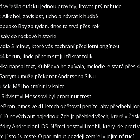
vá vyřešila otázku jednou provždy, litovat prý nebude
 Alkohol, závislost, ticho a návrat k hudbě
sapeake Bay za týden, dnes to trvá přes rok
psaly do rockové historie
dlo 5 minut, které vás zachrání před letní angínou
 korun, jinde přitom stojí i třikrát tolik
 napsal text, Kubišová ho zpívala, melodie je stará přes 4
 Garrymu může překonat Andersona Silvu
šek. Měl ho zmínit i v knize
y. Slávistovi Mosesovi byl prominut trest
 LeBron James ve 41 letech obětoval peníze, aby předběhl Jo
 10 nových aut najednou: Zde je přehled všech, které v Čes
dný Android ani iOS. Němci postavili mobil, který jde proti 
e jí stojí v cestě. O pár minut později zemřel v jejím náručí