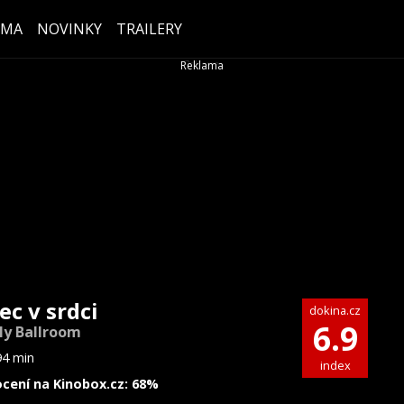
ÉMA
NOVINKY
TRAILERY
ec v srdci
dokina.cz
6.9
tly Ballroom
94 min
index
cení na Kinobox.cz: 68%