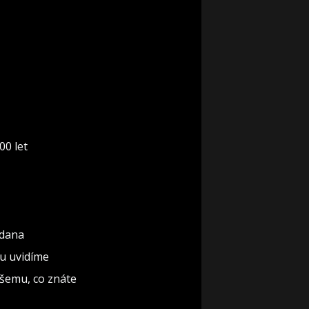
00 let
rdana
ku uvidíme
všemu, co znáte