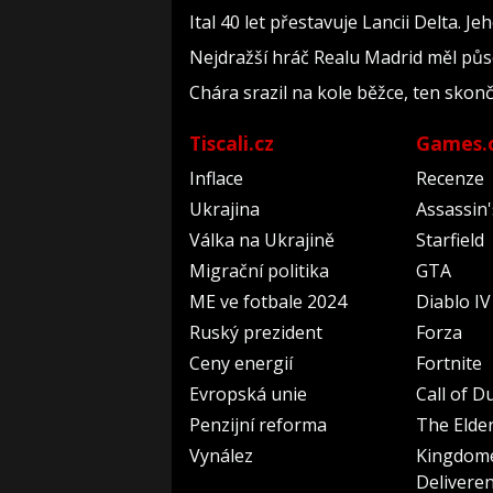
Ital 40 let přestavuje Lancii Delta. 
Nejdražší hráč Realu Madrid měl půso
Chára srazil na kole běžce, ten skonč
Tiscali.cz
Games.
Inflace
Recenze
Ukrajina
Assassin
Válka na Ukrajině
Starfield
Migrační politika
GTA
ME ve fotbale 2024
Diablo IV
Ruský prezident
Forza
Ceny energií
Fortnite
Evropská unie
Call of D
Penzijní reforma
The Elder
Vynález
Kingdom
Delivere