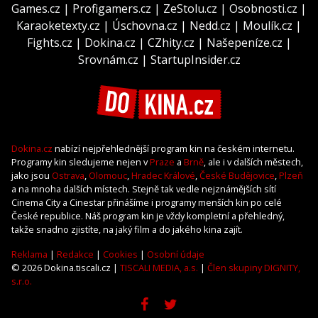
Games.cz
|
Profigamers.cz
|
ZeStolu.cz
|
Osobnosti.cz
|
Karaoketexty.cz
|
Úschovna.cz
|
Nedd.cz
|
Moulík.cz
|
Fights.cz
|
Dokina.cz
|
CZhity.cz
|
Našepeníze.cz
|
Srovnám.cz
|
StartupInsider.cz
Dokina.cz
nabízí nejpřehlednější program kin na českém internetu.
Programy kin sledujeme nejen v
Praze
a
Brně
, ale i v dalších městech,
jako jsou
Ostrava
,
Olomouc
,
Hradec Králové
,
České Budějovice
,
Plzeň
a na mnoha dalších místech. Stejně tak vedle nejznámějších sítí
Cinema City a Cinestar přinášíme i programy menších kin po celé
České republice. Náš program kin je vždy kompletní a přehledný,
takže snadno zjistíte, na jaký film a do jakého kina zajít.
Reklama
|
Redakce
|
Cookies
|
Osobní údaje
© 2026 Dokina.tiscali.cz |
TISCALI MEDIA, a.s.
|
Člen skupiny DIGNITY,
s.r.o.