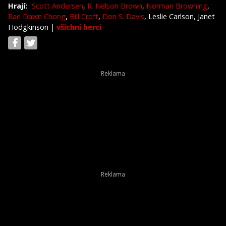
Hrají:
Scott Andersen
,
R. Nelson Brown
,
Norman Browning
,
Rae Dawn Chong
,
Bill Croft
,
Don S. Davis
, Leslie Carlson, Janet
Hodgkinson
|
všichni herci