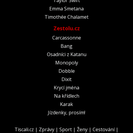
Taylor Swift
Emma Smetana
Timothée Chalamet
Zestolu.cz
Carcassonne
Bang
Osadníci z Katanu
Monopoly
Dobble
Dixit
Krycí jména
Na křídlech
Karak
Jízdenky, prosím!
Tiscali.cz
|
Zprávy
|
Sport
|
Ženy
|
Cestování
|