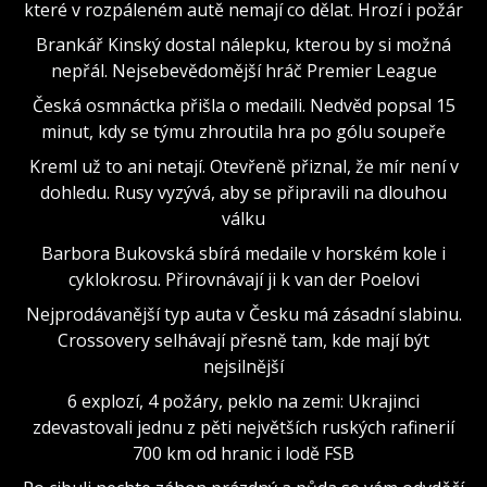
které v rozpáleném autě nemají co dělat. Hrozí i požár
Brankář Kinský dostal nálepku, kterou by si možná
nepřál. Nejsebevědomější hráč Premier League
Česká osmnáctka přišla o medaili. Nedvěd popsal 15
minut, kdy se týmu zhroutila hra po gólu soupeře
Kreml už to ani netají. Otevřeně přiznal, že mír není v
dohledu. Rusy vyzývá, aby se připravili na dlouhou
válku
Barbora Bukovská sbírá medaile v horském kole i
cyklokrosu. Přirovnávají ji k van der Poelovi
Nejprodávanější typ auta v Česku má zásadní slabinu.
Crossovery selhávají přesně tam, kde mají být
nejsilnější
6 explozí, 4 požáry, peklo na zemi: Ukrajinci
zdevastovali jednu z pěti největších ruských rafinerií
700 km od hranic i lodě FSB