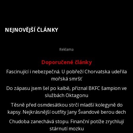
NEJNOVĚJŠÍ ČLÁNKY
Doporučené články
Fascinující i nebezpečná. U pobřeží Chorvatska udeřila
mořská smršť
Do zápasu jsem šel po kalbě, přiznal BKFC šampion ve
službách Oktagonu
Těsně před osmdesátkou strčí mladší kolegyně do
kapsy. Nejkrásnější outfity Jany Švandové berou dech
Chudoba zanechává stopu. Finanční potíže zrychlují
stárnutí mozku