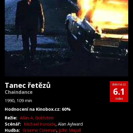
Tanec řetězů
dokina.cz
6.1
Chaindance
index
1990, 109 min
Hodnocení na Kinobox.cz: 60%
Režie:
Allan A. Goldstein
Scénář:
Michael Ironside
, Alan Aylward
Hudba:
Graeme Coleman
,
John Mayall