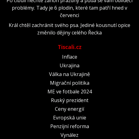
Po cibuli nechte záhon prázdný a půda se vám odvděčí
problémy. Tady je 6 plodin, které tam patří hned v
červenci
Král chtěl zachránit svého psa. Jediné kousnutí opice
změnilo dějiny celého Řecka
Tiscali.cz
Inflace
Ukrajina
Válka na Ukrajině
Migrační politika
ME ve fotbale 2024
Ruský prezident
Ceny energií
Evropská unie
Penzijní reforma
Vynález