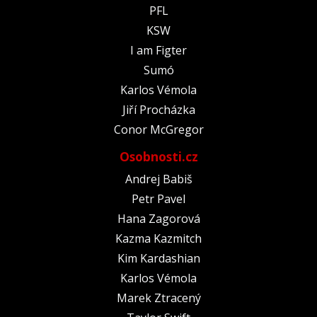
PFL
KSW
I am Figter
Sumó
Karlos Vémola
Jiří Procházka
Conor McGregor
Osobnosti.cz
Andrej Babiš
Petr Pavel
Hana Zagorová
Kazma Kazmitch
Kim Kardashian
Karlos Vémola
Marek Ztracený