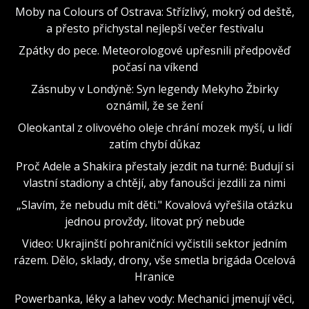
Moby na Colours of Ostrava: Střízlivý, mokrý od deště,
a přesto přichystal nejlepší večer festivalu
Zpátky do pece. Meteorologové upřesnili předpověď
počasí na víkend
Zásnuby v Londýně: Syn legendy Mekyho Žbirky
oznámil, že se žení
Oleokantal z olivového oleje chrání mozek myší, u lidí
zatím chybí důkaz
Proč Adele a Shakira přestaly jezdit na turné: Budují si
vlastní stadiony a chtějí, aby fanoušci jezdili za nimi
„Slavím, že nebudu mít děti." Kovalová vyřešila otázku
jednou provždy, litovat prý nebude
Video: Ukrajinští pohraničníci vyčistili sektor jedním
rázem. Dělo, sklady, drony, vše smetla brigáda Ocelová
Hranice
Powerbanka, léky a lahev vody: Mechanici jmenují věci,