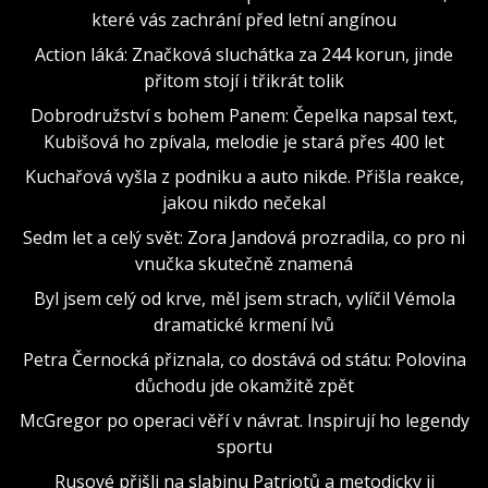
které vás zachrání před letní angínou
Action láká: Značková sluchátka za 244 korun, jinde
přitom stojí i třikrát tolik
Dobrodružství s bohem Panem: Čepelka napsal text,
Kubišová ho zpívala, melodie je stará přes 400 let
Kuchařová vyšla z podniku a auto nikde. Přišla reakce,
jakou nikdo nečekal
Sedm let a celý svět: Zora Jandová prozradila, co pro ni
vnučka skutečně znamená
Byl jsem celý od krve, měl jsem strach, vylíčil Vémola
dramatické krmení lvů
Petra Černocká přiznala, co dostává od státu: Polovina
důchodu jde okamžitě zpět
McGregor po operaci věří v návrat. Inspirují ho legendy
sportu
Rusové přišli na slabinu Patriotů a metodicky ji