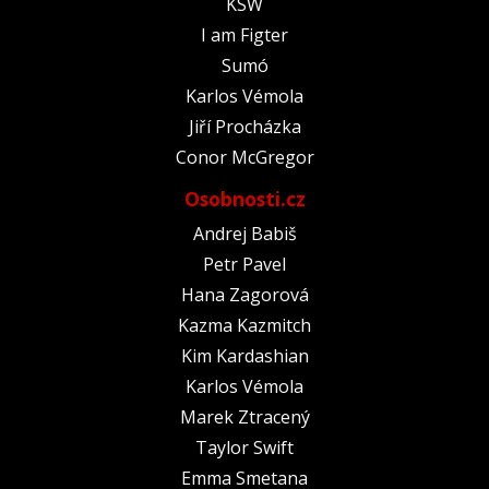
KSW
I am Figter
Sumó
Karlos Vémola
Jiří Procházka
Conor McGregor
Osobnosti.cz
Andrej Babiš
Petr Pavel
Hana Zagorová
Kazma Kazmitch
Kim Kardashian
Karlos Vémola
Marek Ztracený
Taylor Swift
Emma Smetana