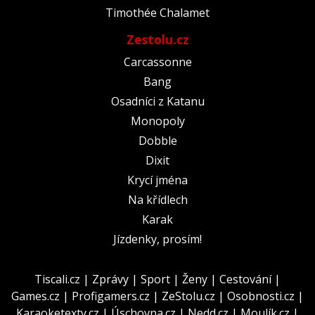
Timothée Chalamet
Zestolu.cz
Carcassonne
Bang
Osadníci z Katanu
Monopoly
Dobble
Dixit
Krycí jména
Na křídlech
Karak
Jízdenky, prosím!
Tiscali.cz
|
Zprávy
|
Sport
|
Ženy
|
Cestování
|
Games.cz
|
Profigamers.cz
|
ZeStolu.cz
|
Osobnosti.cz
|
Karaoketexty.cz
|
Úschovna.cz
|
Nedd.cz
|
Moulík.cz
|