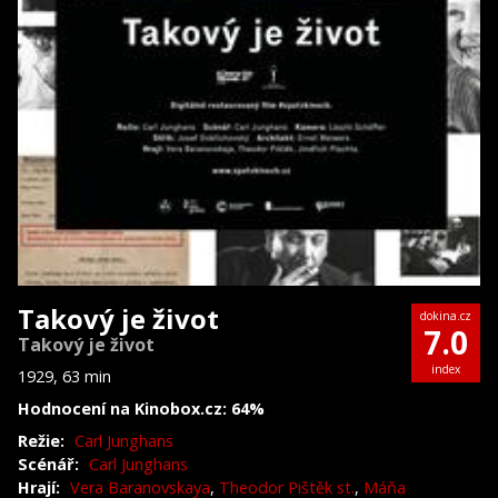
Takový je život
dokina.cz
7.0
Takový je život
index
1929, 63 min
Hodnocení na Kinobox.cz: 64%
Režie:
Carl Junghans
Scénář:
Carl Junghans
Hrají:
Vera Baranovskaya
,
Theodor Pištěk st.
,
Máňa