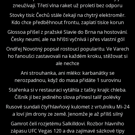
zneužívají. Třetí vlna raket už proletí bez odporu
Stovky tisíc Čechů stále čekají na chytrý elektroměr.
Kdo chce předběhnout frontu, zaplatí tisíce korun
Glossoa přišel z pražské Slavie do Brna na hostování.
Česky neumí, ale na hřišti vyčnívá i přes vlastní gól
Ondřej Novotný popsal rostoucí popularitu. Ve Varech
ho fanoušci zastavovali na každém kroku, stěžovat si
ale nechce
Ani strouhanka, ani mléko: karbanátky se
nerozpadnou, když do masa přidáte 1 surovinu
Stařenka si v restauraci vytáhla z tašky krajíc chleba.
Číšník jí bez jediného slova přinesl talíř polévky
Rusové sundali čtyřhlavňový kulomet z vrtulníku Mi-24
a loví jím drony ze země. Jenomže je až příliš silný
Gamrot čelí rozjetému Salkilldovi. Rozbor hlavního
zápasu UFC Vegas 120 a dva zajímavé sázkové tipy