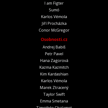
I am Figter
Sumó
Karlos Vémola
Jiří Procházka
Conor McGregor
Osobnosti.cz
Andrej Babiš
Petr Pavel
Hana Zagorová
Kazma Kazmitch
Kim Kardashian
Karlos Vémola
Marek Ztracený
Taylor Swift
Emma Smetana
Timothée Chalamet