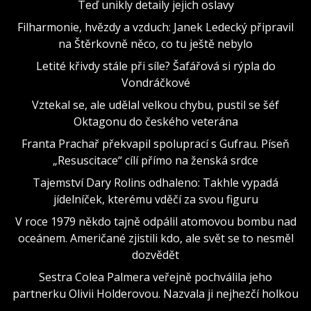
Teď unikly detaily jejich oslavy
Filharmonie, hvězdy a vzduch: Janek Ledecký připravil
na Štěrkovně něco, co tu ještě nebylo
Letité křivdy stále při síle? Šafářová si rýpla do
Vondráčkové
Vztekal se, ale udělal velkou chybu, pustil se šéf
Oktagonu do českého veterána
Franta Prachař překvapil spoluprací s Gufrau. Píseň
„Resuscitace“ cílí přímo na ženská srdce
Tajemství Dary Rolins odhaleno: Takhle vypadá
jídelníček, kterému vděčí za svou figuru
V roce 1979 někdo tajně odpálil atomovou bombu nad
oceánem. Američané zjistili kdo, ale svět se to nesměl
dozvědět
Sestra Colea Palmera veřejně pochválila jeho
partnerku Olivii Holderovou. Nazvala ji nejhezčí holkou