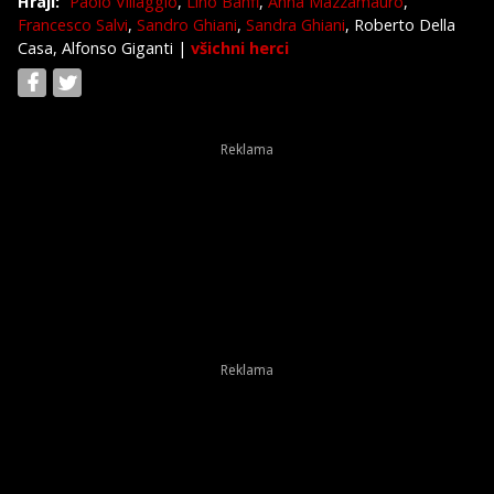
Hrají:
Paolo Villaggio
,
Lino Banfi
,
Anna Mazzamauro
,
Francesco Salvi
,
Sandro Ghiani
,
Sandra Ghiani
, Roberto Della
Casa, Alfonso Giganti
|
všichni herci