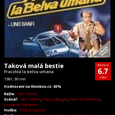
Taková malá bestie
dokina.cz
6.7
Fracchia la belva umana
index
1981, 99 min
Hodnocení na Kinobox.cz: 65%
Režie:
Neri Parenti
Scénář:
Neri Parenti
,
Paolo Villaggio
,
Piero De Bernardi
,
Leonardo Benvenuti
Hudba:
Fred Bongusto