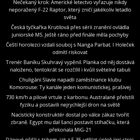
Nečekaný krok: Americké letectvo vyřazuje nikdy
neporažený F-22 Raptor, který zničí jakékoliv letadlo
světa
Česká tyčkařka Krutilová přes sérii zranění ovládla
juniorské MS. Ještě ráno před finále měla pochyby
Čeští horolezci vzdali souboj s Nanga Parbat. I Holeček
odmítl riskovat
Trenér Baníku Skuhravý vypěnil. Planka od něj dostává
naloženo, tentokrát se rozčílil i kvůli světelné tabuli
Chuligáni Slavie napadli zaměstnance klubu
Komorouse: Ty kanále jeden komunistickej, prašivej
730 km/h a pilové vrtule z karbonu. Australané přelstili
fyziku a postavili nejrychlejší dron na světě
Nacistický konstruktér dostal po válce zákaz tvořit
zbraně. Egypt mu dal šanci postavit stíhačku, která
překonala MiG-21
Dánové přišli s trikem, jak z F-35 udělat úplně jiný stroj.