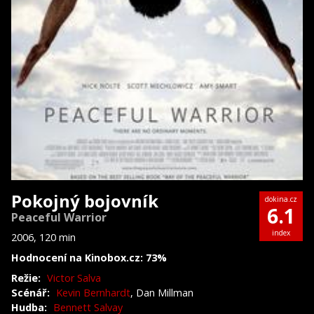
Pokojný bojovník
dokina.cz
6.1
Peaceful Warrior
index
2006, 120 min
Hodnocení na Kinobox.cz: 73%
Režie:
Victor Salva
Scénář:
Kevin Bernhardt
, Dan Millman
Hudba:
Bennett Salvay