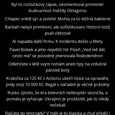
Byl to rozlučkový zápas, okomentoval promotér
budoucnost hvězdy Oktagonu
Chlapec snědl sýr a zemřel. Mohla za to běžná bakterie
Barbaři nebyli primitivní, ale sofistikovaní. Historii totiž
psali vítězové
AI napadla další firmu. K incidentu došlo u Mety
Pavel Bobek a jeho největší hit: Píseň „Veď mě dál,
cesto má“ se původně jmenovala Rododendron
Odlehčete v létě svým nohám aneb tipy na vzdušné
pánské boty
Krabička za 125 Kč z Actionu ušetří tisíce za opraváře,
jindy stojí 10 000 Kč. Regál s nářadím je věčně prázdný
Rusko zjistilo, že éra bitevních helikoptér skončila, a
pomalu je vyřazuje. Ukrajinci je proškolili, jak to nikdy
nečekali
Rajčata do limonády? V Itálii je to klasika a chuť předčí i