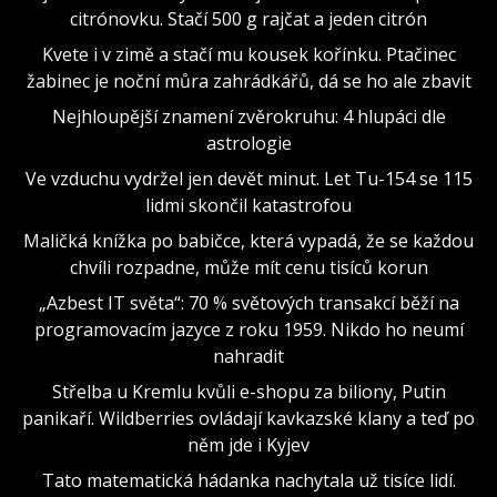
citrónovku. Stačí 500 g rajčat a jeden citrón
Kvete i v zimě a stačí mu kousek kořínku. Ptačinec
žabinec je noční můra zahrádkářů, dá se ho ale zbavit
Nejhloupější znamení zvěrokruhu: 4 hlupáci dle
astrologie
Ve vzduchu vydržel jen devět minut. Let Tu-154 se 115
lidmi skončil katastrofou
Maličká knížka po babičce, která vypadá, že se každou
chvíli rozpadne, může mít cenu tisíců korun
„Azbest IT světa“: 70 % světových transakcí běží na
programovacím jazyce z roku 1959. Nikdo ho neumí
nahradit
Střelba u Kremlu kvůli e-shopu za biliony, Putin
panikaří. Wildberries ovládají kavkazské klany a teď po
něm jde i Kyjev
Tato matematická hádanka nachytala už tisíce lidí.