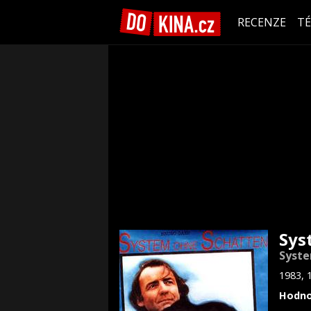
RECENZE
T
Sys
Syste
1983, 
Hodno