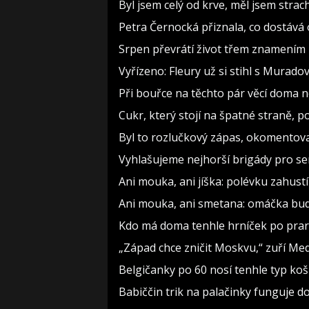
Byl jsem celý od krve, měl jsem strac
Petra Černocká přiznala, co dostává 
Srpen převrátí život třem znamením 
Vyřízeno: Fleury už si stihl s Murad
Při bouřce na těchto pár věcí doma 
Cukr, který stojí na špatné straně, 
Byl to rozlučkový zápas, okomento
Vyhlašujeme nejhorší brigády pro sen
Ani mouka, ani jíška: polévku zahustí 
Ani mouka, ani smetana: omáčka bude
Kdo má doma tenhle hrníček po prarodi
„Západ chce zničit Moskvu,“ zuří Medv
Belgičanky po 60 nosí tenhle typ koš
Babiččin trik na palačinky funguje do