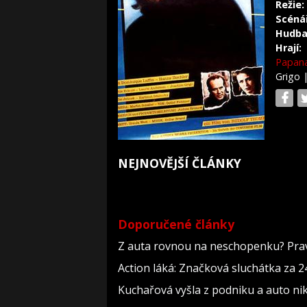
Režie:
Scéná
Hudba
Hrají:
Papana
Grigo
NEJNOVĚJŠÍ ČLÁNKY
Doporučené články
Z auta rovnou na neschopenku? Pravi
Action láká: Značková sluchátka za 244
Kuchařová vyšla z podniku a auto nik