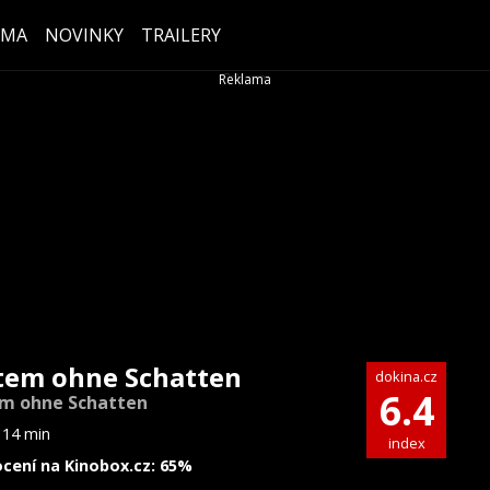
ÉMA
NOVINKY
TRAILERY
tem ohne Schatten
dokina.cz
6.4
m ohne Schatten
114 min
index
cení na Kinobox.cz: 65%