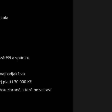
ekala
 zátěži a spánku
ají odjakživa
 platí i 30 000 Kč
jdou zbraně, které nezastaví