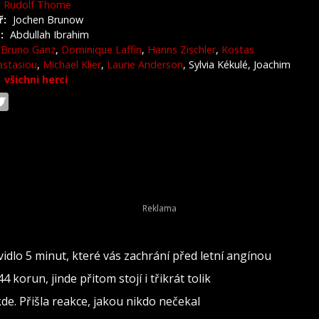
Rudolf Thome
ř:
Jochen Brunow
:
Abdullah Ibrahim
Bruno Ganz
,
Dominique Laffin
,
Hanns Zischler
,
Kostas
stasiou
,
Michael Klier
,
Laurie Anderson
, Sylvia Kékulé, Joachim
|
všichni herci
dlo 5 minut, které vás zachrání před letní angínou
 korun, jinde přitom stojí i třikrát tolik
de. Přišla reakce, jakou nikdo nečekal