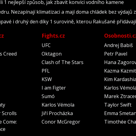
i 1 nejlepší způsob, jak zbavit konvici vodního kamene
edru. Nezapínají klimatizaci a mají doma chládek bez výdajů z
upavé i druhý den díky 1 surovině, kterou Rakušané přidávají
cz
Fights.cz
Osobnosti.c
UFC
Andrej Babiš
's Creed
Oktagon
Petr Pavel
Clash of The Stars
Hana Zagoro
PFL
Kazma Kazmit
KSW
Kim Kardashi
I am Figter
Karlos Vémol
Sumó
Marek Ztrace
uty
Karlos Vémola
Taylor Swift
 Scrolls
Jiří Procházka
Emma Smeta
e Come:
Conor McGregor
Timothée Cha
nce