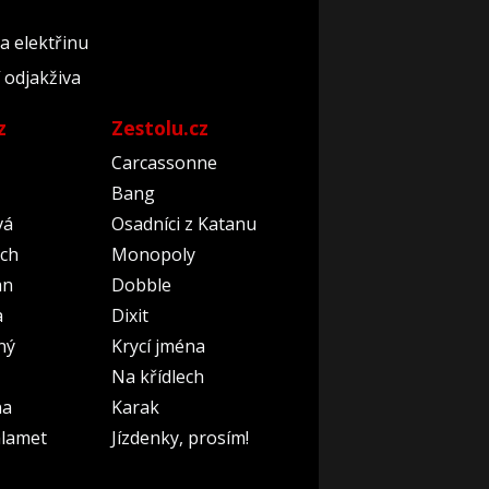
a elektřinu
 odjakživa
z
Zestolu.cz
Carcassonne
Bang
vá
Osadníci z Katanu
ch
Monopoly
an
Dobble
a
Dixit
ný
Krycí jména
Na křídlech
na
Karak
lamet
Jízdenky, prosím!