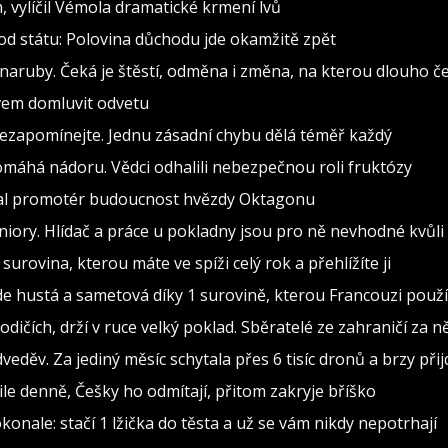
h, vylíčil Vémola dramatické krmení lvů
od státu: Polovina důchodu jde okamžitě zpět
naruby. Čeká je štěstí, odměna i změna, na kterou dlouho č
ovem domluvit odvetu
nezapomínejte. Jednu zásadní chybu dělá téměř každý
pomáhá nádoru. Vědci odhalili nebezpečnou roli fruktózy
val promotér budoucnost hvězdy Oktagonu
iory. Hlídač a práce u pokladny jsou pro ně nevhodné kvůli
surovina, kterou máte ve spíži celý rok a přehlížíte ji
 hustá a sametová díky 1 surovině, kterou Francouzi použív
čích, drží v ruce velký poklad. Sběratelé ze zahraničí za něj
eděv. Za jediný měsíc schytala přes 6 tisíc dronů a brzy při
ile denně, Češky ho odmítají, přitom zakryje bříško
konale: stačí 1 lžička do těsta a už se vám nikdy nepotrhají