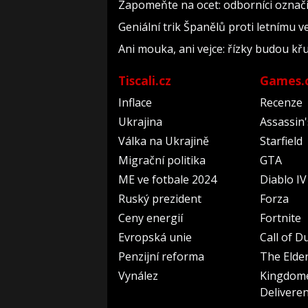
Zapomeňte na ocet: odborníci označil
Geniální trik Španělů proti letnímu v
Ani mouka, ani vejce: řízky budou kř
Tiscali.cz
Games.
Inflace
Recenze
Ukrajina
Assassin
Válka na Ukrajině
Starfield
Migrační politika
GTA
ME ve fotbale 2024
Diablo IV
Ruský prezident
Forza
Ceny energií
Fortnite
Evropská unie
Call of D
Penzijní reforma
The Elder
Vynález
Kingdom
Delivere