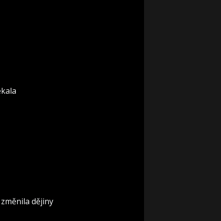
ekala
 změnila dějiny