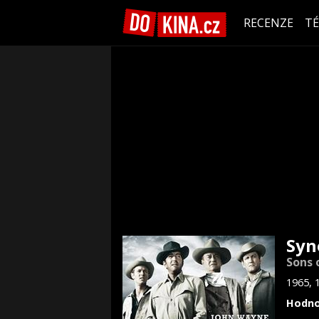
RECENZE
T
Syn
Sons 
1965, 
Hodno