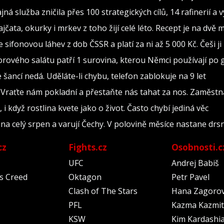
jná služba zničila přes 100 strategických cílů, 14 rafinerií a
ajčata, okurky i mrkev z toho žijí celé léto. Recept je na dvě 
 sifonovou láhev z dob ČSSR a platí za ni až 5 000 Kč. Češi j
orového salátu patří 1 surovina, kterou Němci používají po
šancí nedá. Uděláte-li chybu, telefon zablokuje na 9 let
 Vraťte nám pokladní a přestaňte nás tahat za nos. Zaměst
 i když rostlina kvete jako o život. Často chybí jediná věc
a celý srpen a varují Čechy. V polovině měsíce nastane drs
cz
Fights.cz
Osobnosti.c
UFC
Andrej Babiš
's Creed
Oktagon
Petr Pavel
Clash of The Stars
Hana Zagoro
PFL
Kazma Kazmit
KSW
Kim Kardashi