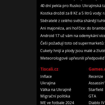
40 dní pekla pro Rusko: Ukrajinská ta
Kostka droždí za 8 Kč a 5 litrů vody: r
Sběratelé z celého světa shánějí tuhle
Ani majonéza, ani hořčice: do bramb
Android 17 už vám na odemykání více 
Češi požadují toto od supermarketů:
Cukety hnijí a plody jsou malé a žluté,
Meteorologové upřesnili předpověď n
Tiscali.cz
Games.
Inflace
Recenze
Ukrajina
Assassin
Válka na Ukrajině
Starfield
Migrační politika
GTA
ME ve fotbale 2024
Diablo IV