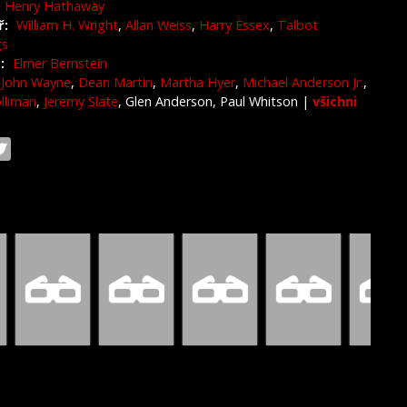
Henry Hathaway
ř:
William H. Wright
,
Allan Weiss
,
Harry Essex
,
Talbot
gs
:
Elmer Bernstein
John Wayne
,
Dean Martin
,
Martha Hyer
,
Michael Anderson Jr.
,
olliman
,
Jeremy Slate
, Glen Anderson, Paul Whitson
|
všichni