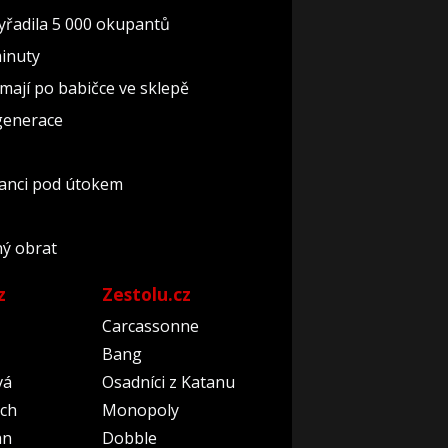
 vyřadila 5 000 okupantů
minuty
i mají po babičce ve sklepě
 generace
nanci pod útokem
ný obrat
z
Zestolu.cz
Carcassonne
Bang
vá
Osadníci z Katanu
ch
Monopoly
an
Dobble