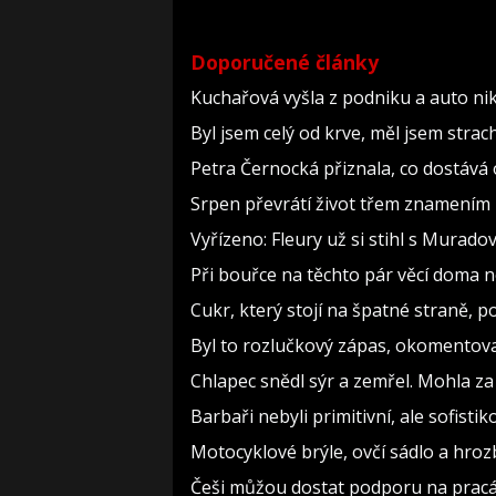
Doporučené články
Kuchařová vyšla z podniku a auto nik
Byl jsem celý od krve, měl jsem strac
Petra Černocká přiznala, co dostává 
Srpen převrátí život třem znamením 
Vyřízeno: Fleury už si stihl s Murad
Při bouřce na těchto pár věcí doma 
Cukr, který stojí na špatné straně, 
Byl to rozlučkový zápas, okomento
Chlapec snědl sýr a zemřel. Mohla za
Barbaři nebyli primitivní, ale sofistiko
Motocyklové brýle, ovčí sádlo a hroz
Češi můžou dostat podporu na pracáku