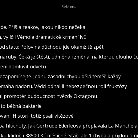
de. Přišla reakce, jakou nikdo nečekal
h, vylíčil Vémola dramatické krmení lvů
od státu: Polovina důchodu jde okamžitě zpět
naruby. Čeká je štěstí, odměna i změna, na kterou dlouho č
ovem domluvit odvetu
nezapomínejte. Jednu zásadní chybu dělá téměř každý
pomáhá nádoru. Vědci odhalili nebezpečnou roli fruktózy
val promotér budoucnost hvězdy Oktagonu
 to běžná bakterie
vaní. Historii totiž psali vítězové
ba hluchoty. Jak Gertrude Ederleová přeplavala La Manche a
 klidně i 38500 Kč měsíčně. Stačí ale 1 chyba a přijdou o ni