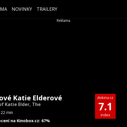
ÉMA
NOVINKY
TRAILERY
ové Katie Elderové
dokina.cz
7.1
of Katie Elder, The
122 min
index
cení na Kinobox.cz: 67%