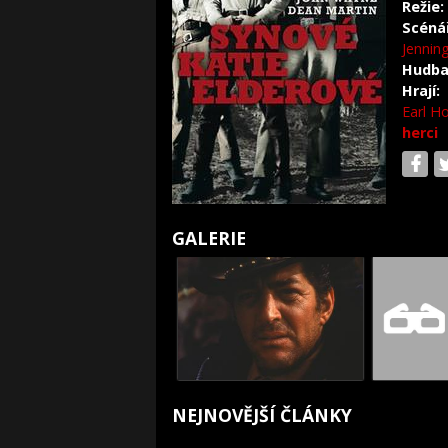
Režie:
Scéná
Jennin
Hudba
Hrají:
Earl H
herci
GALERIE
NEJNOVĚJŠÍ ČLÁNKY