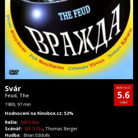
Svár
dokina.cz
5.6
Feud, The
index
1989, 97 min
Hodnocení na Kinobox.cz: 52%
Režie:
Bill D'Elia
Scénář:
Bill D'Elia
, Thomas Berger
Hudba:
Brian Eddolls