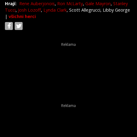
Hrají:
Rene Auberjonois
,
Ron McLarty
,
Gale Mayron
,
Stanley
Tucci
,
Josh Lozoff
,
Lynda Clark
, Scott Allegrucci, Libby George
|
všichni herci