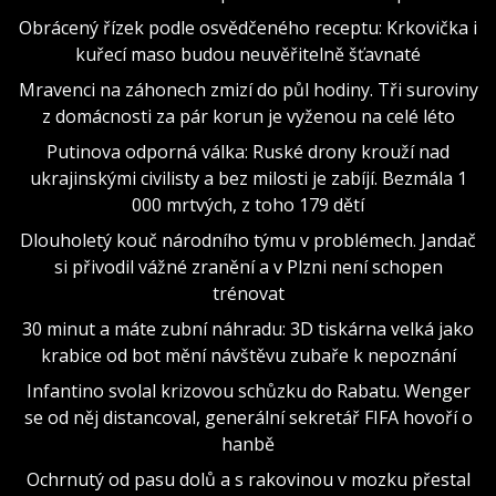
Obrácený řízek podle osvědčeného receptu: Krkovička i
kuřecí maso budou neuvěřitelně šťavnaté
Mravenci na záhonech zmizí do půl hodiny. Tři suroviny
z domácnosti za pár korun je vyženou na celé léto
Putinova odporná válka: Ruské drony krouží nad
ukrajinskými civilisty a bez milosti je zabíjí. Bezmála 1
000 mrtvých, z toho 179 dětí
Dlouholetý kouč národního týmu v problémech. Jandač
si přivodil vážné zranění a v Plzni není schopen
trénovat
30 minut a máte zubní náhradu: 3D tiskárna velká jako
krabice od bot mění návštěvu zubaře k nepoznání
Infantino svolal krizovou schůzku do Rabatu. Wenger
se od něj distancoval, generální sekretář FIFA hovoří o
hanbě
Ochrnutý od pasu dolů a s rakovinou v mozku přestal