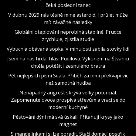
čeká poslední tanec
V dubnu 2029 nás těsně mine asteroid. I průlet může
mít závažné následky
Globální oteplování neprobíhá stabilně. Prudce
zrychluje, zjistila studie
Vybuchla obávaná sopka. V minulosti zabila stovky lidí
Jsem na nás hrdá, hlásí Pudilová. Výkonem na Štvanici
chtěla potěšit i zesnulého bratra
Pět nejlepších písní Seala: Příběh za nimi překvapí víc
než samotná hudba
Nenápadný angrešt skrývá velký potenciál:
Zapomenuté ovoce prospívá střevům a vrací se do
moderní kuchyně
Pěstování dýní má svá úskalí. Přitahují krysy jako
magnet
S mandelinkami si lze poradit. Stačí domácí postřik