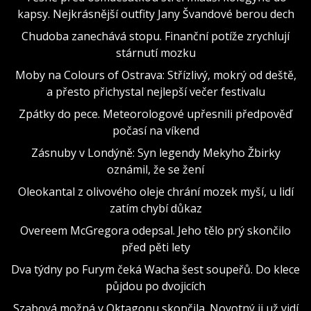
kapsy. Nejkrásnější outfity Jany Švandové berou dech
Chudoba zanechává stopu. Finanční potíže zrychlují
stárnutí mozku
Moby na Colours of Ostrava: Střízlivý, mokrý od deště,
a přesto přichystal nejlepší večer festivalu
Zpátky do pece. Meteorologové upřesnili předpověď
počasí na víkend
Zásnuby v Londýně: Syn legendy Mekyho Žbirky
oznámil, že se žení
Oleokantal z olivového oleje chrání mozek myší, u lidí
zatím chybí důkaz
Overeem McGregora odepsal. Jeho tělo prý skončilo
před pěti lety
Dva týdny po Furym čeká Wacha šest soupeřů. Do klece
půjdou po dvojicích
Szabová možná v Oktagonu skončila. Novotný ji už vidí