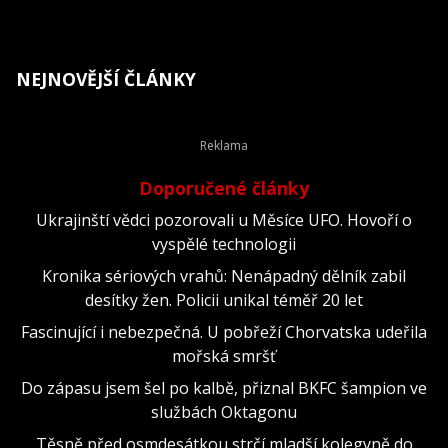
NEJNOVĚJŠÍ ČLÁNKY
Doporučené články
Ukrajinští vědci pozorovali u Měsíce UFO. Hovoří o
vyspělé technologii
Kronika sériových vrahů: Nenápadný dělník zabil
desítky žen. Policii unikal téměř 20 let
Fascinující i nebezpečná. U pobřeží Chorvatska udeřila
mořská smršť
Do zápasu jsem šel po kalbě, přiznal BKFC šampion ve
službách Oktagonu
Těsně před osmdesátkou strčí mladší kolegyně do