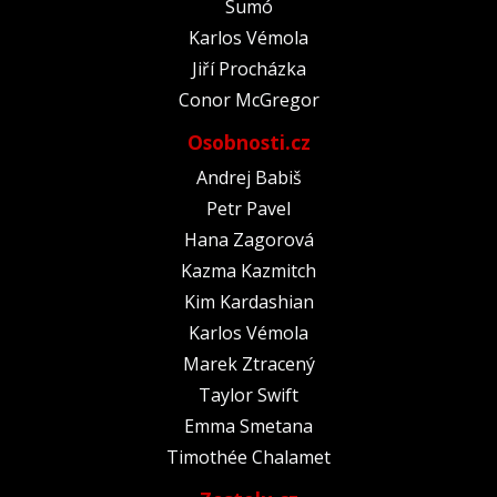
Sumó
Karlos Vémola
Jiří Procházka
Conor McGregor
Osobnosti.cz
Andrej Babiš
Petr Pavel
Hana Zagorová
Kazma Kazmitch
Kim Kardashian
Karlos Vémola
Marek Ztracený
Taylor Swift
Emma Smetana
Timothée Chalamet