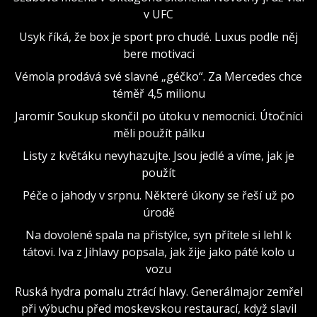
v UFC
Usyk říká, že box je sport pro chudé. Luxus podle něj
bere motivaci
Vémola prodává své slavné „géčko“. Za Mercedes chce
téměř 4,5 milionu
Jaromír Soukup skončil po útoku v nemocnici. Útočníci
měli použít pálku
Listy z květáku nevyhazujte. Jsou jedlé a víme, jak je
použít
Péče o jahody v srpnu. Některé úkony se řeší už po
úrodě
Na dovolené spala na přistýlce, syn přítele si lehl k
tátovi. Iva z Jihlavy popsala, jak žije jako páté kolo u
vozu
Ruská hydra pomalu ztrácí hlavy. Generálmajor zemřel
při výbuchu před moskevskou restaurací, když slavil