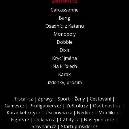
Zestolu.cz
Carcassonne
Bang
Osadníci z Katanu
Monopoly
Dobble
Dixit
Krycí jména
Na křídlech
Karak
Jízdenky, prosím!
Tiscali.cz
|
Zprávy
|
Sport
|
Ženy
|
Cestování
|
Games.cz
|
Profigamers.cz
|
ZeStolu.cz
|
Osobnosti.cz
|
Karaoketexty.cz
|
Úschovna.cz
|
Nedd.cz
|
Moulík.cz
|
Fights.cz
|
Dokina.cz
|
CZhity.cz
|
Našepeníze.cz
|
Srovnám.cz
|
StartupInsider.cz