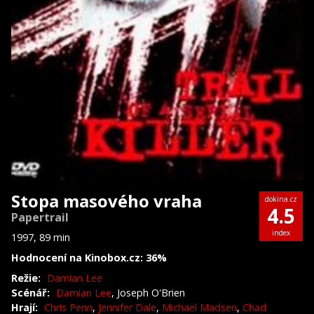
Stopa masového vraha
dokina.cz
4.5
Papertrail
index
1997, 89 min
Hodnocení na Kinobox.cz: 36%
Režie:
Damian Lee
Scénář:
Damian Lee
, Joseph O'Brien
Hrají:
Chris Penn
,
Jennifer Dale
,
Michael Madsen
,
Chad