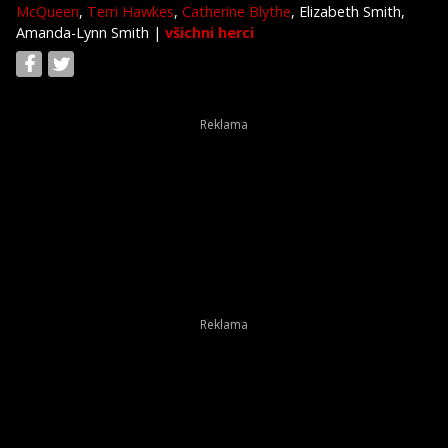
McQueen
,
Terri Hawkes
,
Catherine Blythe
, Elizabeth Smith,
Amanda-Lynn Smith
|
všichni herci