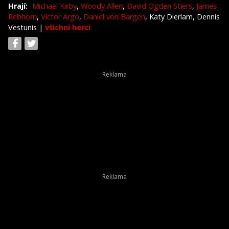
Hrají:
Michael Kirby
,
Woody Allen
,
David Ogden Stiers
,
James
Rebhorn
,
Victor Argo
,
Daniel von Bargen
, Katy Dierlam, Dennis
Vestunis
|
všichni herci