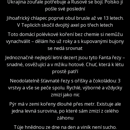
Ukrajina zoufale potřebuje a Rusové se bojí. Polsko jí
pošle své poslední
Jihoafrický chlapec poprvé obul brusle až ve 13 letech.
V Teplicích skočil dvojitý axel po třech letech
Toto domácí polévkové koření bez chemie si nemůžu
vynachválit – dělám ho už roky a s kupovanými bujony
se nedá srovnat
Jednoznačně nejlepší letní dezert jsou tyto Fanta řezy –
snadné, osvěžující a v mžiku hotové. Chuť, která k létu
prostě patří
Neodolatelně šťavnaté řezy s oříšky a čokoládou: 3
vrstvy a vše se peče spolu. Rychlé, výborné a vždycky
zmizí jako nic
Pýr má v zemi kořeny dlouhé přes metr. Existuje ale
jedna levná surovina, po které sám zmizí z celého
záhonu
Túje hnědnou ze dne na den a viník není sucho.