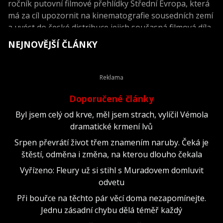
ročník putovní filmové přehlídky Střední Evropa, která
má za cíl upozornit na kinematografie sousedních zemí
a uvést do české distribuce jejich současná filmová díla
NEJNOVĚJŠÍ ČLÁNKY
Doporučené články
Byl jsem celý od krve, měl jsem strach, vylíčil Vémola
dramatické krmení lvů
Srpen převrátí život třem znamením naruby. Čeká je
štěstí, odměna i změna, na kterou dlouho čekala
Vyřízeno: Fleury už si stihl s Muradovem domluvit
odvetu
Při bouřce na těchto pár věcí doma nezapomínejte.
Jednu zásadní chybu dělá téměř každý