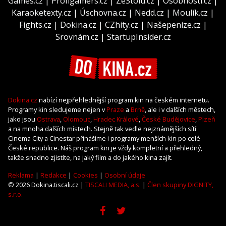
Games.cz
|
Profigamers.cz
|
ZeStolu.cz
|
Osobnosti.cz
|
Karaoketexty.cz
|
Úschovna.cz
|
Nedd.cz
|
Moulík.cz
|
Fights.cz
|
Dokina.cz
|
CZhity.cz
|
Našepeníze.cz
|
Srovnám.cz
|
StartupInsider.cz
Dokina.cz
nabízí nejpřehlednější program kin na českém internetu.
Programy kin sledujeme nejen v
Praze
a
Brně
, ale i v dalších městech,
jako jsou
Ostrava
,
Olomouc
,
Hradec Králové
,
České Budějovice
,
Plzeň
a na mnoha dalších místech. Stejně tak vedle nejznámějších sítí
Cinema City a Cinestar přinášíme i programy menších kin po celé
České republice. Náš program kin je vždy kompletní a přehledný,
takže snadno zjistíte, na jaký film a do jakého kina zajít.
Reklama
|
Redakce
|
Cookies
|
Osobní údaje
© 2026 Dokina.tiscali.cz |
TISCALI MEDIA, a.s.
|
Člen skupiny DIGNITY,
s.r.o.