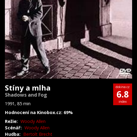
Stíny a mlha
dokina.cz
6.8
Shadows and Fog
index
1991, 85 min
Hodnocení na Kinobox.cz: 69%
Režie:
Woody Allen
Scénář:
Woody Allen
Hudba:
Bertolt Brecht