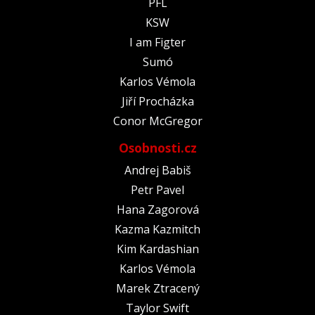
PFL
KSW
I am Figter
Sumó
Karlos Vémola
Jiří Procházka
Conor McGregor
Osobnosti.cz
Andrej Babiš
Petr Pavel
Hana Zagorová
Kazma Kazmitch
Kim Kardashian
Karlos Vémola
Marek Ztracený
Taylor Swift