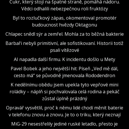
Cukr, který stojí na špatné straně, pomáhá nádoru.
Vědci odhalili nebezpečnou roli fruktózy
Byl to rozlučkový zápas, okomentoval promotér
budoucnost hvězdy Oktagonu
Chlapec snědl sýr a zemřel. Mohla za to běžná bakterie
Barbaři nebyli primitivní, ale sofistikovaní. Historii totiž
psali vítězové
AI napadla další firmu. K incidentu došlo u Mety
Pavel Bobek a jeho největší hit: Píseň „Veď mě dál,
cesto má“ se původně jmenovala Rododendron
K nedělnímu obědu jsem upekla tyto vepřové mini
roládky – náplň si pochvalovala celá rodina a pekáč
zůstal úplně prázdný
Opravář vysvětlil, proč k němu lidé chodí měnit baterie
v telefonu znovu a znovu. Je to o triku, který neznají
MiG-29 nesestřelily jediné ruské letadlo, přesto je