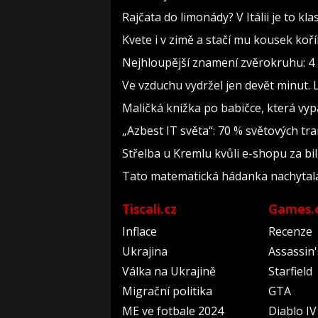
Rajčata do limonády? V Itálii je to kla
Kvete i v zimě a stačí mu kousek koř
Nejhloupější znamení zvěrokruhu: 4 h
Ve vzduchu vydržel jen devět minut. 
Maličká knížka po babičce, která vyp
„Azbest IT světa“: 70 % světových t
Střelba u Kremlu kvůli e-shopu za bil
Tato matematická hádanka nachytala už 
Tiscali.cz
Games.
Inflace
Recenze
Ukrajina
Assassin
Válka na Ukrajině
Starfield
Migrační politika
GTA
ME ve fotbale 2024
Diablo IV