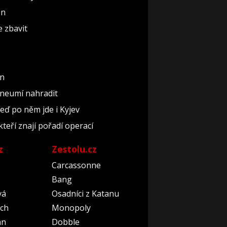
ón
e zbavit
un
 neumí nahradit
teď po něm jde i Kyjev
kteří znají pořadí operací
z
Zestolu.cz
Carcassonne
Bang
vá
Osadníci z Katanu
ch
Monopoly
an
Dobble