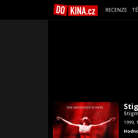
RECENZE
T
Sti
Stig
1999, 
Hodno