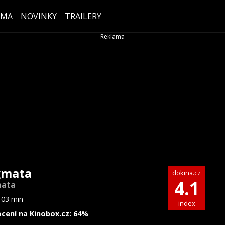
ÉMA
NOVINKY
TRAILERY
gmata
dokina.cz
4.1
mata
103 min
index
cení na Kinobox.cz: 64%