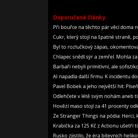
Doporučené články
Při bouřce na těchto pár věcí doma 
Cukr, který stojí na špatné straně, 
Byl to rozlučkový zápas, okomento
Chlapec snědl sýr a zemřel. Mohla za
Barbaři nebyli primitivní, ale sofistiko
AI napadla další firmu. K incidentu d
Pavel Bobek a jeho největší hit: Pí
Odlehčete v létě svým nohám aneb t
Hovězí maso stojí za 41 procenty odl
Ze Stranger Things na pódia: Herci, 
Krabička za 125 Kč z Actionu ušetří t
Rusko zjistilo, že éra bitevních heliko