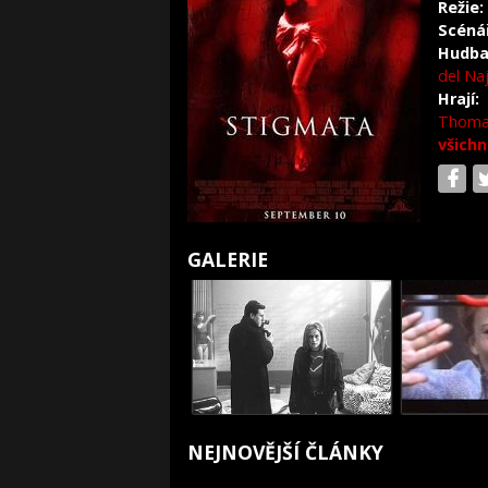
Režie:
Scéná
Hudba
del Na
Hrají:
Thoma
všichn
GALERIE
NEJNOVĚJŠÍ ČLÁNKY