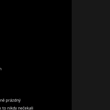
n
ěčně prázdný
ak to nikdy nečekali