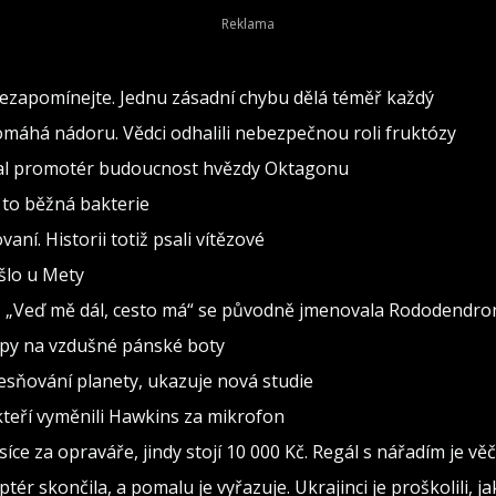
nezapomínejte. Jednu zásadní chybu dělá téměř každý
pomáhá nádoru. Vědci odhalili nebezpečnou roli fruktózy
val promotér budoucnost hvězdy Oktagonu
 to běžná bakterie
vaní. Historii totiž psali vítězové
ošlo u Mety
seň „Veď mě dál, cesto má“ se původně jmenovala Rododendro
ipy na vzdušné pánské boty
esňování planety, ukazuje nová studie
kteří vyměnili Hawkins za mikrofon
isíce za opraváře, jindy stojí 10 000 Kč. Regál s nářadím je v
ptér skončila, a pomalu je vyřazuje. Ukrajinci je proškolili, j