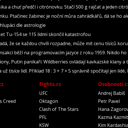
sika a chuť předčí i citrónovku. Stačí 500 g rajčat a jeden citr
ínku. Ptačinec žabinec je noční můra zahrádkářů, dá se ho al
lupáci dle astrologie
Let Tu-154 se 115 lidmi skončil katastrofou
adá, že se každou chvíli rozpadne, může mít cenu tisíců kor
ransakcí běží na programovacím jazyce z roku 1959. Nikdo ho
iony, Putin panikaří. Wildberries ovládají kavkazské klany a 
tisíce lidí. Příklad 18 : 3 + 7 × 5 správně spočítají jen lidé, 
cz
Fights.cz
Osobnosti.c
UFC
Andrej Babiš
's Creed
Oktagon
Petr Pavel
Clash of The Stars
Hana Zagoro
PFL
Kazma Kazmit
KSW
Kim Kardashi