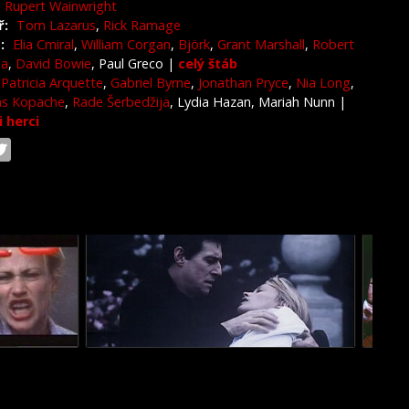
Rupert Wainwright
ř:
Tom Lazarus
,
Rick Ramage
:
Elia Cmiral
,
William Corgan
,
Björk
,
Grant Marshall
,
Robert
ja
,
David Bowie
, Paul Greco
|
celý štáb
Patricia Arquette
,
Gabriel Byrne
,
Jonathan Pryce
,
Nia Long
,
s Kopache
,
Rade Šerbedžija
, Lydia Hazan, Mariah Nunn
|
i herci