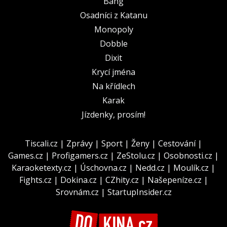
Bang
Osadníci z Katanu
Monopoly
Dobble
Dixit
Krycí jména
Na křídlech
Karak
Jízdenky, prosím!
Tiscali.cz
|
Zprávy
|
Sport
|
Ženy
|
Cestování
|
Games.cz
|
Profigamers.cz
|
ZeStolu.cz
|
Osobnosti.cz
|
Karaoketexty.cz
|
Úschovna.cz
|
Nedd.cz
|
Moulík.cz
|
Fights.cz
|
Dokina.cz
|
CZhity.cz
|
Našepeníze.cz
|
Srovnám.cz
|
StartupInsider.cz