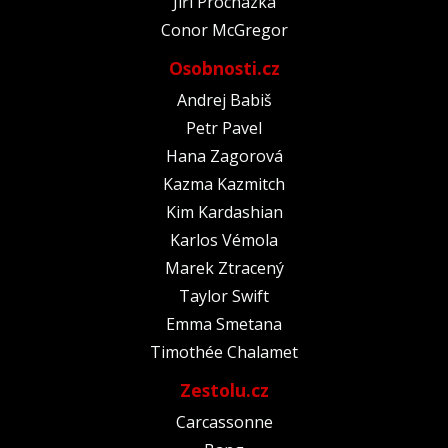
Jiří Procházka
Conor McGregor
Osobnosti.cz
Andrej Babiš
Petr Pavel
Hana Zagorová
Kazma Kazmitch
Kim Kardashian
Karlos Vémola
Marek Ztracený
Taylor Swift
Emma Smetana
Timothée Chalamet
Zestolu.cz
Carcassonne