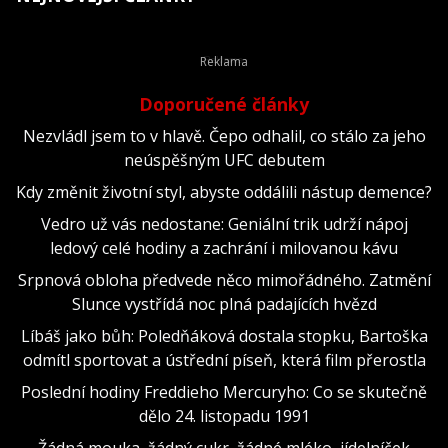
Doporučené články
Nezvládl jsem to v hlavě. Čepo odhalil, co stálo za jeho
neúspěšným UFC debutem
Kdy změnit životní styl, abyste oddálili nástup demence?
Vedro už vás nedostane: Geniální trik udrží nápoj
ledový celé hodiny a zachrání i milovanou kávu
Srpnová obloha předvede něco mimořádného. Zatmění
Slunce vystřídá noc plná padajících hvězd
Líbáš jako bůh: Poledňáková dostala stopku, Bartoška
odmítl sportovat a ústřední píseň, která film přerostla
Poslední hodiny Freddieho Mercuryho: Co se skutečně
dělo 24. listopadu 1991
Žádná mouka, žádný cukr, žádné mléko, jídelníček