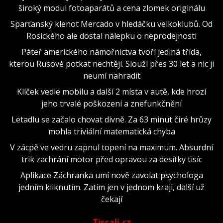
široký modul fotoaparátů a cena zlomek originálu
Sparťanský klenot Mercado v hledáčku velkoklubů. Od
Rosického ale dostal nálepku o neprodejnosti
Páteř amerického námořnictva tvoří jediná třída,
kterou Rusové potkat nechtějí. Slouží přes 30 let a nic ji
neumí nahradit
Klíček vedle mobilu a další 2 místa v autě, kde hrozí
jeho trvalé poškození a znefunkčnění
Letadlu se začalo chovat divně. Za 63 minut čiré hrůzy
mohla triviální matematická chyba
V zácpě ve vedru zapnul topení na maximum. Absurdní
trik zachrání motor před opravou za desítky tisíc
Aplikace Záchranka umí nově zavolat psychologa
jedním kliknutím. Zatím jen v jednom kraji, další už
čekají
Tiscali.cz