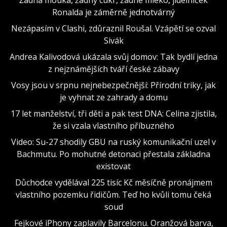
Ronalda je záměrně jednotvárný
Nezápasím v Clashi, zdůraznil Roušal. Vzápětí se ozval
Sivák
Andrea Kalivodová ukázala svůj domov: Tak bydlí jedna
z nejznámějších tváří české zábavy
Vosy jsou v srpnu nejnebezpečnější: Přírodní triky, jak
je vyhnat ze zahrady a domu
17 let manželství, tři děti a pak test DNA: Celina zjistila,
že si vzala vlastního příbuzného
Video: Su-27 shodily GBU na ruský komunikační uzel v
Bachmutu. Po mohutné detonaci přestala základna
existovat
Důchodce vydělával 225 tisíc Kč měsíčně pronájmem
vlastního pozemku řidičům. Teď ho kvůli tomu čeká
soud
Fejkové iPhony zaplavily Barcelonu. Oranžová barva,