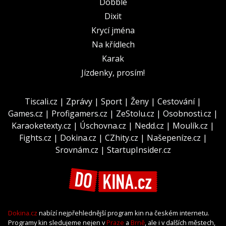
Dobble
Dixit
Krycí jména
Na křídlech
Karak
Jízdenky, prosím!
Tiscali.cz
|
Zprávy
|
Sport
|
Ženy
|
Cestování
|
Games.cz
|
Profigamers.cz
|
ZeStolu.cz
|
Osobnosti.cz
|
Karaoketexty.cz
|
Úschovna.cz
|
Nedd.cz
|
Moulík.cz
|
Fights.cz
|
Dokina.cz
|
CZhity.cz
|
Našepeníze.cz
|
Srovnám.cz
|
StartupInsider.cz
Dokina.cz
nabízí nejpřehlednější program kin na českém internetu.
Programy kin sledujeme nejen v
Praze
a
Brně
, ale i v dalších městech,