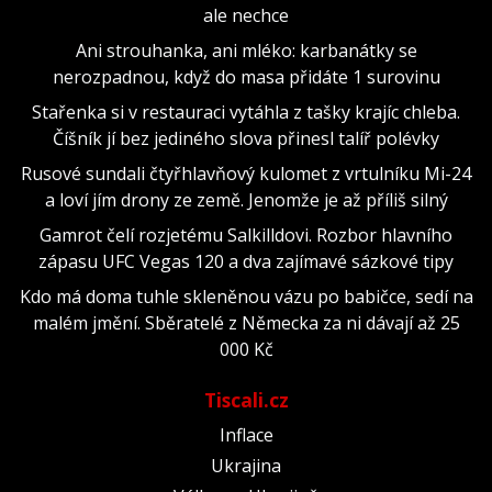
ale nechce
Ani strouhanka, ani mléko: karbanátky se
nerozpadnou, když do masa přidáte 1 surovinu
Stařenka si v restauraci vytáhla z tašky krajíc chleba.
Číšník jí bez jediného slova přinesl talíř polévky
Rusové sundali čtyřhlavňový kulomet z vrtulníku Mi-24
a loví jím drony ze země. Jenomže je až příliš silný
Gamrot čelí rozjetému Salkilldovi. Rozbor hlavního
zápasu UFC Vegas 120 a dva zajímavé sázkové tipy
Kdo má doma tuhle skleněnou vázu po babičce, sedí na
malém jmění. Sběratelé z Německa za ni dávají až 25
000 Kč
Tiscali.cz
Inflace
Ukrajina