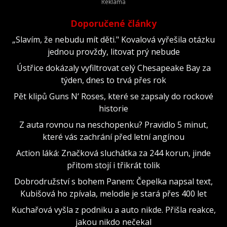
Doporučené články
„Slavím, že nebudu mít děti." Kovalová vyřešila otázku
jednou provždy, litovat prý nebude
Ústřice dokázaly vyfiltrovat celý Chesapeake Bay za
týden, dnes to trvá přes rok
Pět klipů Guns N‘ Roses, které se zapsaly do rockové
historie
Z auta rovnou na neschopenku? Pravidlo 5 minut,
které vás zachrání před letní angínou
Action láká: Značková sluchátka za 244 korun, jinde
přitom stojí i třikrát tolik
Dobrodružství s bohem Panem: Čepelka napsal text,
Kubišová ho zpívala, melodie je stará přes 400 let
Kuchařová vyšla z podniku a auto nikde. Přišla reakce,
jakou nikdo nečekal