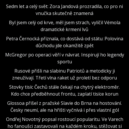
Sedm let a celý svět: Zora Jandová prozradila, co pro ni
vnučka skutečně znamená
Byl jsem celý od krve, měl jsem strach, vylíčil Vémola
dramatické krmení lvů
Petra Černocká přiznala, co dostává od státu: Polovina
důchodu jde okamžitě zpět
McGregor po operaci věří v návrat. Inspirují ho legendy
sportu
Rusové přišli na slabinu Patriotů a metodicky ji
zneužívají. Třetí vlna raket už proletí bez odporu
Stovky tisíc Čechů stále čekají na chytrý elektroměr.
Kdo chce předběhnout frontu, zaplatí tisíce korun
Glossoa přišel z pražské Slavie do Brna na hostování.
Česky neumí, ale na hřišti vyčnívá i přes vlastní gól
Ondřej Novotný popsal rostoucí popularitu. Ve Varech
ho fanoušci zastavovali na každém kroku, stěžovat si