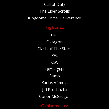
Call of Duty
The Elder Scrolls
Kingdome Come: Deliverence
Fights.cz
UFC
Oktagon
Clash of The Stars
PFL
KSW
I am Figter
Sumó
Karlos Vémola
Jiří Procházka
Conor McGregor
Osobnosti.cz