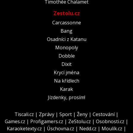
Timothée Chalamet
Zestolu.cz
Carcassonne
Bang
Osadníci z Katanu
Monopoly
Dobble
Dixit
Krycí jména
Na křídlech
Karak
Jízdenky, prosím!
Tiscali.cz
|
Zprávy
|
Sport
|
Ženy
|
Cestování
|
Games.cz
|
Profigamers.cz
|
ZeStolu.cz
|
Osobnosti.cz
|
Karaoketexty.cz
|
Úschovna.cz
|
Nedd.cz
|
Moulík.cz
|