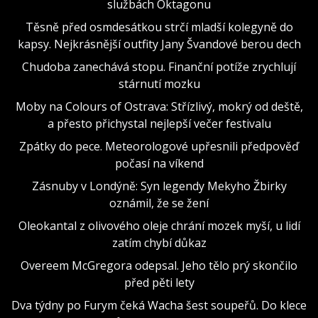
službách Oktagonu
Těsně před osmdesátkou strčí mladší kolegyně do
kapsy. Nejkrásnější outfity Jany Švandové berou dech
Chudoba zanechává stopu. Finanční potíže zrychlují
stárnutí mozku
Moby na Colours of Ostrava: Střízlivý, mokrý od deště,
a přesto přichystal nejlepší večer festivalu
Zpátky do pece. Meteorologové upřesnili předpověď
počasí na víkend
Zásnuby v Londýně: Syn legendy Mekyho Žbirky
oznámil, že se žení
Oleokantal z olivového oleje chrání mozek myší, u lidí
zatím chybí důkaz
Overeem McGregora odepsal. Jeho tělo prý skončilo
před pěti lety
Dva týdny po Furym čeká Wacha šest soupeřů. Do klece