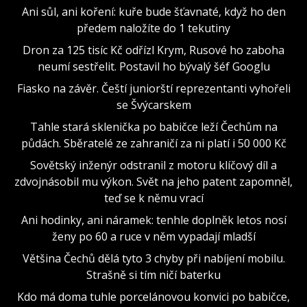
Ani sůl, ani koření: kuře bude šťavnaté, když ho den
předem naložíte do 1 tekutiny
Dron za 125 tisíc Kč odřízl Krym, Rusové ho zaboha
neumí sestřelit. Postavil ho bývalý šéf Googlu
Fiasko na závěr. Čeští juniorští reprezentanti vyhořeli
se Švýcarskem
Tahle stará sklenička po babičce leží Čechům na
půdách. Sběratelé ze zahraničí za ni platí i 50 000 Kč
Sovětský inženýr odstranil z motoru klíčový díl a
zdvojnásobil mu výkon. Svět na jeho patent zapomněl,
teď se k němu vrací
Ani hodinky, ani náramek: tenhle doplněk letos nosí
ženy po 60 a ruce v něm vypadají mladší
Většina Čechů dělá tyto 3 chyby při nabíjení mobilu.
Strašně si tím ničí baterku
Kdo má doma tuhle porcelánovou konvici po babičce,