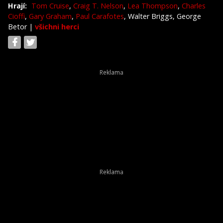
Hrají:
Tom Cruise
,
Craig T. Nelson
,
Lea Thompson
,
Charles
Cioffi
,
Gary Graham
,
Paul Carafotes
, Walter Briggs, George
Betor
|
všichni herci