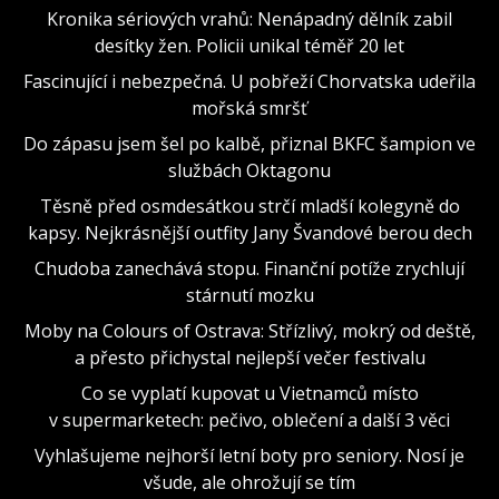
Kronika sériových vrahů: Nenápadný dělník zabil
desítky žen. Policii unikal téměř 20 let
Fascinující i nebezpečná. U pobřeží Chorvatska udeřila
mořská smršť
Do zápasu jsem šel po kalbě, přiznal BKFC šampion ve
službách Oktagonu
Těsně před osmdesátkou strčí mladší kolegyně do
kapsy. Nejkrásnější outfity Jany Švandové berou dech
Chudoba zanechává stopu. Finanční potíže zrychlují
stárnutí mozku
Moby na Colours of Ostrava: Střízlivý, mokrý od deště,
a přesto přichystal nejlepší večer festivalu
Co se vyplatí kupovat u Vietnamců místo
v supermarketech: pečivo, oblečení a další 3 věci
Vyhlašujeme nejhorší letní boty pro seniory. Nosí je
všude, ale ohrožují se tím