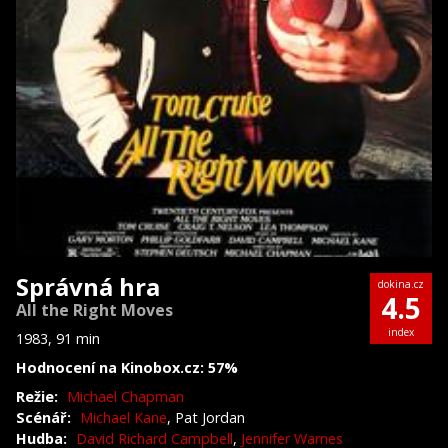
Správná hra
dokina.cz
4.5
All the Right Moves
index
1983, 91 min
Hodnocení na Kinobox.cz: 57%
Režie:
Michael Chapman
Scénář:
Michael Kane
, Pat Jordan
Hudba:
David Richard Campbell
,
Jennifer Warnes