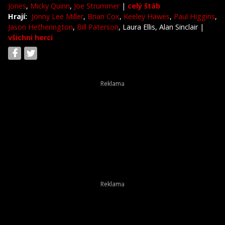
Jones
,
Micky Quinn
,
Joe Strummer
|
celý štáb
Hrají:
Jonny Lee Miller
,
Brian Cox
,
Keeley Hawes
,
Paul Higgins
,
Jason Hetherington
,
Bill Paterson
, Laura Ellis, Alan Sinclair
|
všichni herci