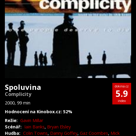
Spoluvina
dokina.cz
5.9
Complicity
index
2000, 99 min
Hodnocení na Kinobox.cz: 52%
Režie:
Gavin Millar
Scénář:
Iain Banks
,
Bryan Elsley
Hudba:
Colin Towns
,
Danny Goffey
,
Gaz Coombes
,
Mick