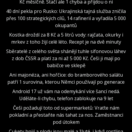
Kč měsíčně. Stačí ale 1 chyba a přijdou o ni
40 dní pekla pro Rusko: Ukrajinská tajná služba zničila
přes 100 strategických cílů, 14 rafinerií a vyřadila 5 000
okupantů
Kostka droždí za 8 Kč a 5 litrů vody: rajčata, okurky i
mrkev z toho žijí celé léto. Recept je na dvě minuty
Sběratelé z celého světa shánějí tuhle sifonovou láhev
z dob ČSSR a platí za ni až 5 000 Kč. Češi ji mají po
babičce ve sklepě
Ani majonéza, ani hořčice: do bramborového salátu
patří 1 surovina, kterou Němci používají po generace
Android 17 už vám na odemykání více šancí nedá.
Uděláte-li chybu, telefon zablokuje na 9 let
Češi požadují toto od supermarketů: Vraťte nám
pokladní a přestaňte nás tahat za nos. Zaměstnanci
pod útokem
Cukety hnijí a plody jsou malé a žluté, i když rostlina