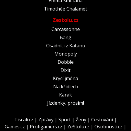
Emma Smetana
Timothée Chalamet
Zestolu.cz
Carcassonne
Bang
Osadníci z Katanu
Monopoly
Dobble
Dixit
Krycí jména
Na křídlech
Karak
Jízdenky, prosím!
Tiscali.cz
|
Zprávy
|
Sport
|
Ženy
|
Cestování
|
Games.cz
|
Profigamers.cz
|
ZeStolu.cz
|
Osobnosti.cz
|