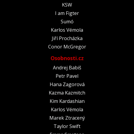
KSW
I am Figter
Sumó
Karlos Vémola
Jiří Procházka
Conor McGregor
Osobnosti.cz
Andrej Babiš
Petr Pavel
Hana Zagorová
Kazma Kazmitch
Kim Kardashian
Karlos Vémola
Marek Ztracený
Taylor Swift