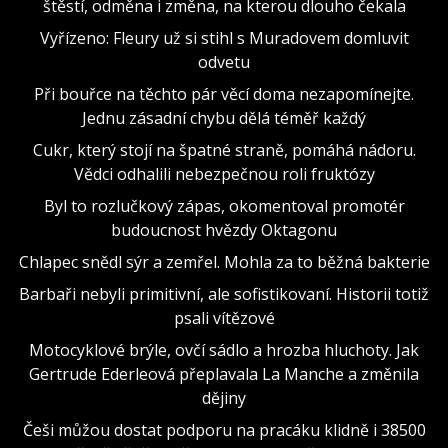
štěstí, odměna i změna, na kterou dlouho čekala
Vyřízeno: Fleury už si stihl s Muradovem domluvit
odvetu
Při bouřce na těchto pár věcí doma nezapomínejte.
Jednu zásadní chybu dělá téměř každý
Cukr, který stojí na špatné straně, pomáhá nádoru.
Vědci odhalili nebezpečnou roli fruktózy
Byl to rozlučkový zápas, okomentoval promotér
budoucnost hvězdy Oktagonu
Chlapec snědl sýr a zemřel. Mohla za to běžná bakterie
Barbaři nebyli primitivní, ale sofistikovaní. Historii totiž
psali vítězové
Motocyklové brýle, ovčí sádlo a hrozba hluchoty. Jak
Gertrude Ederleová přeplavala La Manche a změnila
dějiny
Češi můžou dostat podporu na pracáku klidně i 38500