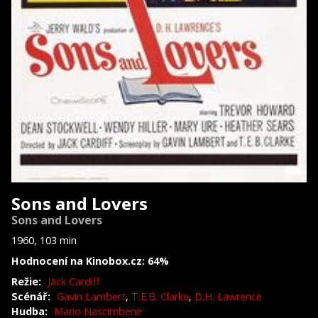
Sons and Lovers
Sons and Lovers
1960, 103 min
Hodnocení na Kinobox.cz: 64%
Režie:
Jack Cardiff
Scénář:
Gavin Lambert
,
T.E.B. Clarke
,
D.H. Lawrence
Hudba:
Mario Nascimbene