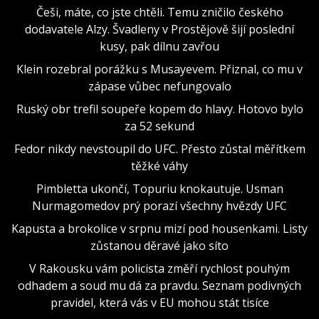
Češi, máte, co jste chtěli. Temu zničilo českého
dodavatele Alzy. Švadleny v Prostějově šijí poslední
kusy, pak dílnu zavřou
Klein rozebral porážku s Musayevem. Přiznal, co mu v
zápase vůbec nefungovalo
Ruský obr trefil soupeře kopem do hlavy. Hotovo bylo
za 52 sekund
Fedor nikdy nevstoupil do UFC. Přesto zůstal měřítkem
těžké váhy
Pimbletta ukončí, Topuriu knokautuje. Usman
Nurmagomedov prý porazí všechny hvězdy UFC
Kapusta a brokolice v srpnu mizí pod housenkami. Listy
zůstanou děravé jako síto
V Rakousku vám policista změří rychlost pouhým
odhadem a soud mu dá za pravdu. Seznam podivných
pravidel, která vás v EU mohou stát tisíce