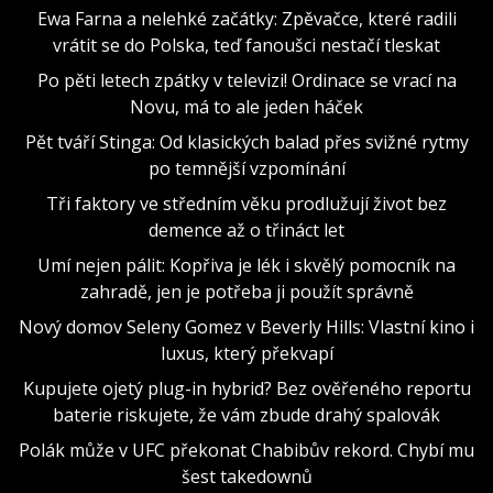
Ewa Farna a nelehké začátky: Zpěvačce, které radili
vrátit se do Polska, teď fanoušci nestačí tleskat
Po pěti letech zpátky v televizi! Ordinace se vrací na
Novu, má to ale jeden háček
Pět tváří Stinga: Od klasických balad přes svižné rytmy
po temnější vzpomínání
Tři faktory ve středním věku prodlužují život bez
demence až o třináct let
Umí nejen pálit: Kopřiva je lék i skvělý pomocník na
zahradě, jen je potřeba ji použít správně
Nový domov Seleny Gomez v Beverly Hills: Vlastní kino i
luxus, který překvapí
Kupujete ojetý plug-in hybrid? Bez ověřeného reportu
baterie riskujete, že vám zbude drahý spalovák
Polák může v UFC překonat Chabibův rekord. Chybí mu
šest takedownů