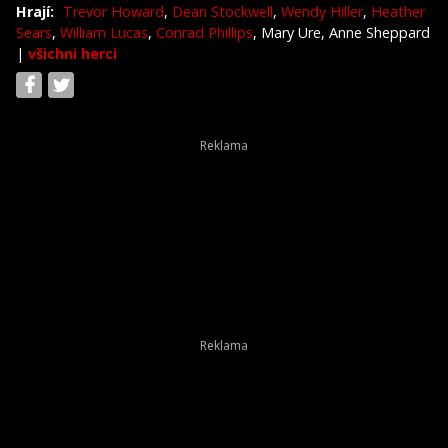
Hrají:
Trevor Howard
,
Dean Stockwell
,
Wendy Hiller
,
Heather
Sears
,
William Lucas
,
Conrad Phillips
, Mary Ure, Anne Sheppard
|
všichni herci