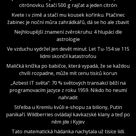
citrónovku. Stačí 500 g rajčat a jeden citrón
Kvete i v zimě a stačí mu kousek kořínku. Ptačinec
žabinec je noční můra zahrádkářů, dá se ho ale zbavit
Nejhloupější znamení zvěrokruhu: 4 hlupáci dle
astrologie
Ve vzduchu vydržel jen devět minut. Let Tu-154 se 115
lidmi skončil katastrofou
Maličká knížka po babičce, která vypadá, že se každou
chvíli rozpadne, může mít cenu tisíců korun
„Azbest IT světa“: 70 % světových transakcí běží na
programovacím jazyce z roku 1959. Nikdo ho neumí
nahradit
Střelba u Kremlu kvůli e-shopu za biliony, Putin
panikaří. Wildberries ovládají kavkazské klany a teď po
něm jde i Kyjev
Tato matematická hádanka nachytala už tisíce lidí.