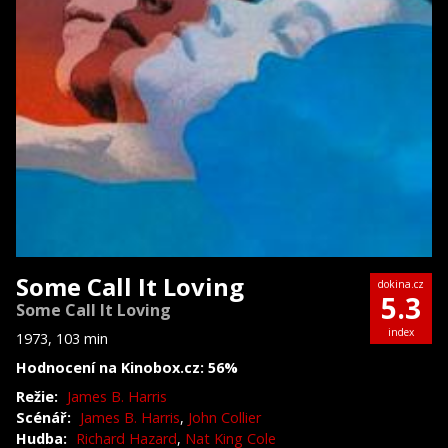
Some Call It Loving
dokina.cz
5.3
Some Call It Loving
index
1973, 103 min
Hodnocení na Kinobox.cz: 56%
Režie:
James B. Harris
Scénář:
James B. Harris
,
John Collier
Hudba:
Richard Hazard
,
Nat King Cole