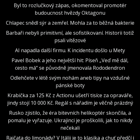
Byl to rozlučkový zápas, okomentoval promotér
budoucnost hvězdy Oktagonu
Chlapec snědl sýr a zemřel. Mohla za to běžná bakterie
Barbaři nebyli primitivní, ale sofistikovaní. Historii totiž
psali vítězové
AI napadla další firmu. K incidentu došlo u Mety
Pavel Bobek a jeho největší hit: Píseň „Veď mě dál,
cesto má“ se původně jmenovala Rododendron
Odlehčete v létě svým nohám aneb tipy na vzdušné
pánské boty
Krabička za 125 Kč z Actionu ušetří tisíce za opraváře,
jindy stojí 10 000 Kč. Regál s nářadím je věčně prázdný
Rusko zjistilo, že éra bitevních helikoptér skončila, a
pomalu je vyřazuje. Ukrajinci je proškolili, jak to nikdy
nečekali
Rajčata do limonády? V Itálii je to klasika a chuť předčí i